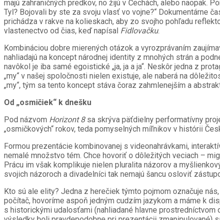
majú zahraničných predkov, no žijú v Čechách, alebo naopak. Po
Tyl? Bojovali by ste za svoju vlasť vo vojne?“ Dokumentárne č
prichádza v rakve na kolieskach, aby zo svojho pohľadu reflekto
vlastenectvo od čias, keď napísal
Fidlovačku
.
Kombináciou dobre mierených otázok a vyrozprávaním zaujímav
nahliadajú na koncept národnej identity z mnohých strán a podn
navôkol je iba samé egoistické „ja, ja a ja“. Neskôr jedna z p
„my“ v našej spoločnosti nielen existuje, ale naberá na dôležitos
„my“, tým sa tento koncept stáva čoraz zahmlenejším a abstrak
Od „osmičiek“ k dnešku
Pod názvom
Horizont 8
sa skrýva päťdielny performatívny proje
„osmičkových“ rokov, teda pomyselných míľnikov v histórii Če
Formou prezentácie kombinovanej s videonahrávkami, interaktív
nemalé množstvo tém. Chce hovoriť o dôležitých veciach – migr
Prácu im však komplikuje nielen pluralita názorov a myšlienkovýc
svojich názoroch a divadelníci tak nemajú šancu osloviť zástup
Kto sú ale elity? Jedna z herečiek týmto pojmom označuje nás,
počítač, hovoríme aspoň jedným cudzím jazykom a máme k disp
s historickými udalosťami (nahliadané hlavne prostredníctvom d
výsledky boli pravdepodobne pri prezentácii zmanipulované) sa