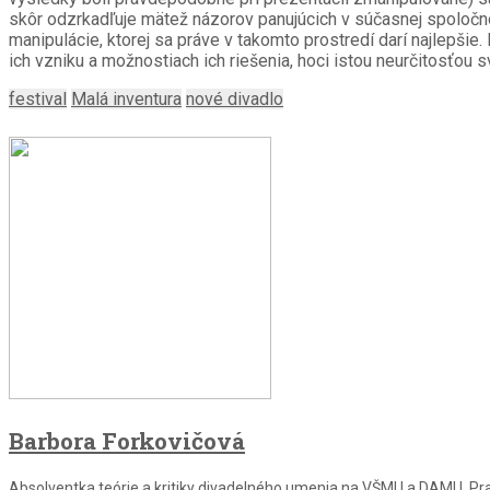
skôr odzrkadľuje mätež názorov panujúcich v súčasnej spoločn
manipulácie, ktorej sa práve v takomto prostredí darí najlepši
ich vzniku a možnostiach ich riešenia, hoci istou neurčitosťou 
festival
Malá inventura
nové divadlo
Barbora Forkovičová
Absolventka teórie a kritiky divadelného umenia na VŠMU a DAMU. Prac