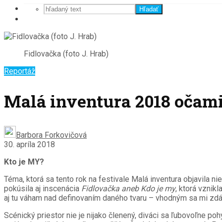
Hľadať
Fidlovačka (foto J. Hrab)
Reportáž
Malá inventura 2018 očami
Barbora Forkovičová
30. apríla 2018
Kto je MY?
Téma, ktorá sa tento rok na festivale Malá inventura objavila ni
pokúsila aj inscenácia
Fidlovačka aneb Kdo je my
, ktorá vznik
aj tu váham nad definovaním daného tvaru – vhodným sa mi zdá
Scénický priestor nie je nijako členený, diváci sa ľubovoľne po