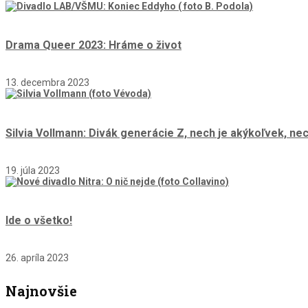
Drama Queer 2023: Hráme o život
13. decembra 2023
Silvia Vollmann: Divák generácie Z, nech je akýkoľvek, n
19. júla 2023
Ide o všetko!
26. apríla 2023
Najnovšie