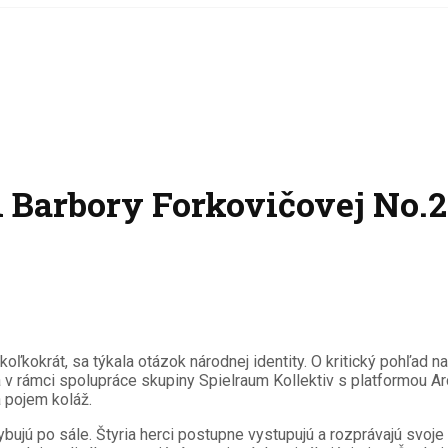
 Barbory Forkovičovej No.2
ekoľkokrát, sa týkala otázok národnej identity. O kritický pohľad n
la v rámci spolupráce skupiny Spielraum Kollektiv s platformou Ar
 pojem koláž.
hybujú po sále. Štyria herci postupne vystupujú a rozprávajú svo