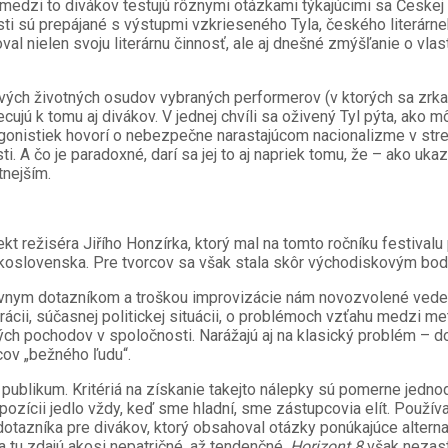
medzi to divákov testujú rôznymi otázkami týkajúcimi sa Českej 
asti sú prepájané s výstupmi vzkrieseného Tyla, českého literár
val nielen svoju literárnu činnosť, ale aj dnešné zmýšľanie o vl
ých životných osudov vybraných performerov (v ktorých sa zrka
ecujú k tomu aj divákov. V jednej chvíli sa oživený Tyl pýta, a
rotagonistiek hovorí o nebezpečne narastajúcom nacionalizme v st
ti. A čo je paradoxné, darí sa jej to aj napriek tomu, že – ako ukaz
tnejším.
kt režiséra Jiřího Honzírka, ktorý mal na tomto ročníku festival
skoslovenska. Pre tvorcov sa však stala skôr východiskovým bo
nym dotazníkom a troškou improvizácie nám novozvolené vedenie 
ácii, súčasnej politickej situácii, o problémoch vzťahu medzi me
h pochodov v spoločnosti. Narážajú aj na klasický problém – do di
cov „bežného ľudu“.
 publikum. Kritériá na získanie takejto nálepky sú pomerne jedno
ozícii jedlo vždy, keď sme hladní, sme zástupcovia elít. Použí
otazníka pre divákov, ktorý obsahoval otázky ponúkajúce alternat
 tu zdajú akosi nepatričné, až tendenčné.
Horizont 8
však nezast