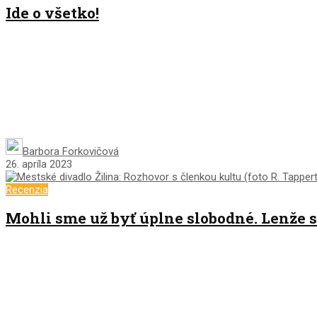
Ide o všetko!
Barbora Forkovičová
26. apríla 2023
Recenzia
Mohli sme už byť úplne slobodné. Lenže s