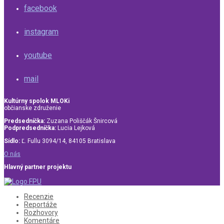
facebook
instagram
youtube
mail
Kultúrny spolok MLOKi
občianske združenie
Predsedníčka:
Zuzana Poliščák Šnircová
Podpredsedníčka:
Lucia Lejková
Sídlo:
Ľ. Fullu 3094/14, 84105 Bratislava
O nás
Hlavný partner projektu
Recenzie
Reportáže
Rozhovory
Komentáre