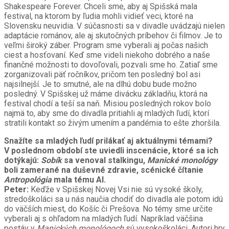
Shakespeare Forever. Chceli sme, aby aj Spišská mala
festival, na ktorom by ľudia mohli vidieť veci, ktoré na
Slovensku neuvidia. V súčasnosti sa v divadle uvádzajú nielen
adaptácie románov, ale aj skutočných príbehov či filmov. Je to
veľmi široký záber. Program sme vyberali aj počas našich
ciest a hosťovaní. Keď sme videli niekoho dobrého a naše
finančné možnosti to dovoľovali, pozvali sme ho. Zatiaľ sme
zorganizovali päť ročníkov, pričom ten posledný bol asi
najsilnejší. Je to smutné, ale na dlhú dobu bude možno
posledný. V Spišskej už máme divácku základňu, ktorá na
festival chodí a teší sa naň. Misiou posledných rokov bolo
najmä to, aby sme do divadla pritiahli aj mladých ľudí, ktorí
stratili kontakt so živým umením a pandémia to ešte zhoršila.
Snažíte sa mladých ľudí prilákať aj aktuálnymi témami?
V poslednom období ste uviedli inscenácie, ktoré sa ich
dotýkajú:
Sobík
sa venoval stalkingu,
Manické monológy
boli zamerané na duševné zdravie, scénické čítanie
Antropológia
mala tému AI.
Peter:
Keďže v Spišskej Novej Vsi nie sú vysoké školy,
stredoškoláci sa u nás naučia chodiť do divadla ale potom idú
do väčších miest, do Košíc či Prešova. No témy sme určite
vyberali aj s ohľadom na mladých ľudí. Napríklad väčšina
postáv v
Manických monológoch
sú vysokoškoláci. Autori hry