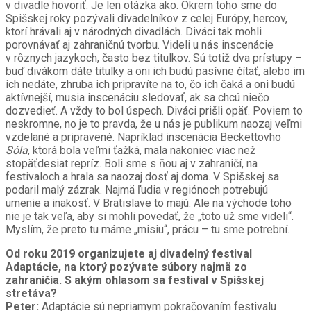
v divadle hovoriť. Je len otázka ako. Okrem toho sme do
Spišskej roky pozývali divadelníkov z celej Európy, hercov,
ktorí hrávali aj v národných divadlách. Diváci tak mohli
porovnávať aj zahraničnú tvorbu. Videli u nás inscenácie
v rôznych jazykoch, často bez titulkov. Sú totiž dva prístupy –
buď divákom dáte titulky a oni ich budú pasívne čítať, alebo im
ich nedáte, zhruba ich pripravíte na to, čo ich čaká a oni budú
aktívnejší, musia inscenáciu sledovať, ak sa chcú niečo
dozvedieť. A vždy to bol úspech. Diváci prišli opäť. Poviem to
neskromne, no je to pravda, že u nás je publikum naozaj veľmi
vzdelané a pripravené. Napríklad inscenácia Beckettovho
Sóla
, ktorá bola veľmi ťažká, mala nakoniec viac než
stopäťdesiat repríz. Boli sme s ňou aj v zahraničí, na
festivaloch a hrala sa naozaj dosť aj doma. V Spišskej sa
podaril malý zázrak. Najmä ľudia v regiónoch potrebujú
umenie a inakosť. V Bratislave to majú. Ale na východe toho
nie je tak veľa, aby si mohli povedať, že „toto už sme videli“.
Myslím, že preto tu máme „misiu“, prácu – tu sme potrební.
Od roku 2019 organizujete aj divadelný festival
Adaptácie, na ktorý pozývate súbory najmä zo
zahraničia. S akým ohlasom sa festival v Spišskej
stretáva?
Peter:
Adaptácie sú nepriamym pokračovaním festivalu