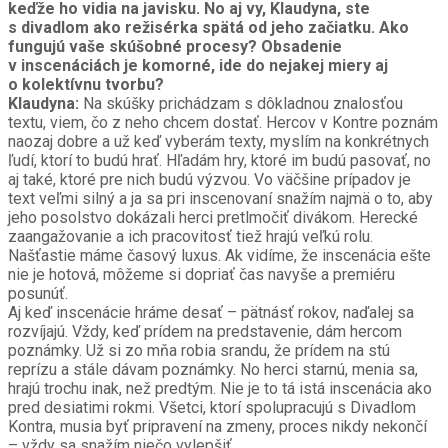
keďže ho vidia na javisku. No aj vy, Klaudyna, ste
s divadlom ako režisérka spätá od jeho začiatku. Ako
fungujú vaše skúšobné procesy? Obsadenie
v inscenáciách je komorné, ide do nejakej miery aj
o kolektívnu tvorbu?
Klaudyna:
Na skúšky prichádzam s dôkladnou znalosťou
textu, viem, čo z neho chcem dostať. Hercov v Kontre poznám
naozaj dobre a už keď vyberám texty, myslím na konkrétnych
ľudí, ktorí to budú hrať. Hľadám hry, ktoré im budú pasovať, no
aj také, ktoré pre nich budú výzvou. Vo väčšine prípadov je
text veľmi silný a ja sa pri inscenovaní snažím najmä o to, aby
jeho posolstvo dokázali herci pretlmočiť divákom. Herecké
zaangažovanie a ich pracovitosť tiež hrajú veľkú rolu.
Našťastie máme časový luxus. Ak vidíme, že inscenácia ešte
nie je hotová, môžeme si dopriať čas navyše a premiéru
posunúť.
Aj keď inscenácie hráme desať – pätnásť rokov, naďalej sa
rozvíjajú. Vždy, keď prídem na predstavenie, dám hercom
poznámky. Už si zo mňa robia srandu, že prídem na stú
reprízu a stále dávam poznámky. No herci starnú, menia sa,
hrajú trochu inak, než predtým. Nie je to tá istá inscenácia ako
pred desiatimi rokmi. Všetci, ktorí spolupracujú s Divadlom
Kontra, musia byť pripravení na zmeny, proces nikdy nekončí
– vždy sa snažím niečo vylepšiť.