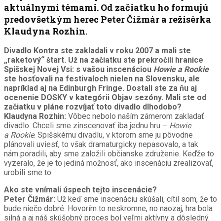
aktuálnymi témami. Od začiatku ho formujú
predovšetkým herec Peter Čižmár a režisérka
Klaudyna Rozhin.
Divadlo Kontra ste zakladali v roku 2007 a mali ste
„raketový“ štart. Už na začiatku ste prekročili hranice
Spišskej Novej Vsi: s vašou inscenáciou
Howie a Rookie
ste hosťovali na festivaloch nielen na Slovensku, ale
napríklad aj na Edinburgh Fringe. Dostali ste za ňu aj
ocenenie DOSKY v kategórii Objav sezóny. Mali ste od
začiatku v pláne rozvíjať toto divadlo dlhodobo?
Klaudyna Rozhin:
Vôbec nebolo naším zámerom zakladať
divadlo. Chceli sme zinscenovať iba jednu hru –
Howie
a Rookie
. Spišskému divadlu, v ktorom sme ju pôvodne
plánovali uviesť, to však dramaturgicky nepasovalo, a tak
nám poradili, aby sme založili občianske združenie. Keďže to
vyzeralo, že je to jediná možnosť, ako inscenáciu zrealizovať,
urobili sme to.
Ako ste vnímali úspech tejto inscenácie?
Peter Čižmár:
Už keď sme inscenáciu skúšali, cítil som, že to
bude niečo dobré. Hovorím to neskromne, no naozaj, hra bola
silná a aj náš skúšobný proces bol veľmi aktívny a dôsledný.