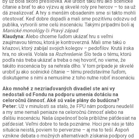
by už bola skoro presilovka. Ale urobiť takú hru ako scénické
čítanie a brať to ako výzvu aj skvelé roly pre hercov – to sa už
dá zrealizovať. A hry s menším obsadením sme si takto mohli
otestovať. Keď dobre dopadli a mali sme pozitívnu odozvu od
publika, vytvorili sme celú inscenáciu. Takými prípadmi boli aj
Manické monológy
či
Pravý západ
.
Klaudyna:
Alebo chceme ľuďom ukázať hru s veľmi
zaujímavou témou, ktorá je kontroverzná. Mali sme takú o
kňazovi, ktorý zabíjal svojich kolegov – pedofilov. Krutá írska
hra, no skvelá. Volala sa
Rozhrešenie
. Šlo teda o tému, ktorú
podľa nás treba ukázať a treba o nej hovoriť, no vieme, že
takáto inscenácia by sa nehrala dlho. V tom prípade je skvelé
urobiť ju ako scénické čítanie – tému predstavíme ľuďom,
diskutujeme s nimi a nemusíme z toho nutne robiť inscenáciu.
Ako mnohé z nezriaďovaných divadiel ste ani vy
nedostali od Fondu na podporu umenia dotáciu na
celoročnú činnosť. Aké sú vaše plány do budúcna?
Peter:
Už v minulosti sa stalo, že FPU nám podporu neudelil
a my sme nemali peniaze na celoročnú činnosť alebo na
ďalšiu inscenáciu. Naša úspešnosť bola približne päťdesiat na
päťdesiat. Veľmi dobre to teda poznáme. Hoci pre nás je táto
situácia neistá, poviem to perverzne – aj ma to teší. Aspoň
vznikne debata o možných alternatívach získania podpory od