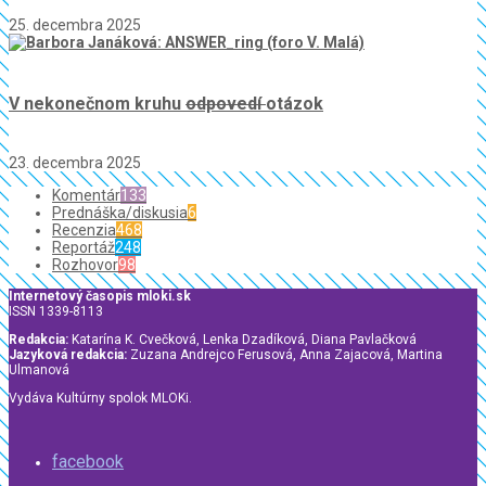
25. decembra 2025
V nekonečnom kruhu
odpovedí
otázok
23. decembra 2025
Komentár
133
Prednáška/diskusia
6
Recenzia
468
Reportáž
248
Rozhovor
98
Internetový časopis mloki.sk
ISSN 1339-8113
Redakcia:
Katarína K. Cvečková, Lenka Dzadíková, Diana Pavlačková
Jazyková redakcia:
Zuzana Andrejco Ferusová, Anna Zajacová, Martina
Ulmanová
Vydáva Kultúrny spolok MLOKi.
facebook