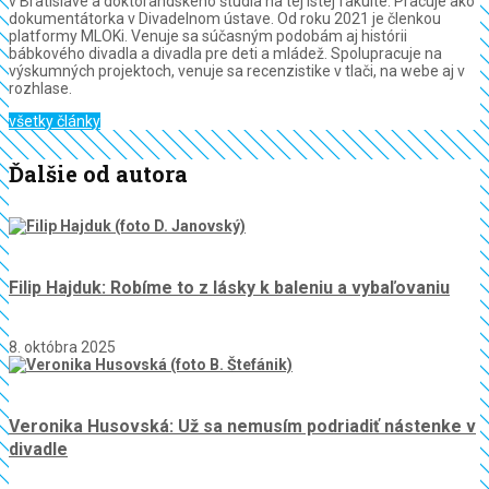
v Bratislave a doktorandského štúdia na tej istej fakulte. Pracuje ako
dokumentátorka v Divadelnom ústave. Od roku 2021 je členkou
platformy MLOKi. Venuje sa súčasným podobám aj histórii
bábkového divadla a divadla pre deti a mládež. Spolupracuje na
výskumných projektoch, venuje sa recenzistike v tlači, na webe aj v
rozhlase.
všetky články
Ďalšie od autora
Filip Hajduk: Robíme to z lásky k baleniu a vybaľovaniu
8. októbra 2025
Veronika Husovská: Už sa nemusím podriadiť nástenke v
divadle