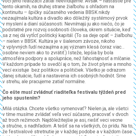
voči jeho realizácii zatiaľ neevidujeme. Avšak – našťastie pre
tento okamih, na druhej strane žiaľbohu s ohľadom na
kontinuitu – špičky súčasného vedenia BBSK nikdy
nezaujímala kultúra a divadlo ako dôležitý systémový prvok
v myslení a dianí súčasnosti. Nevnímajú ju ako niečo, čo je
podstatné pre rozvoj osobnosti človeka, okrem situácie, keď
sa z nej dá vytĺcť politický kapitál. (To sa deje opäť – žiaľbohu
– nielen v BBSK. Kultúra je v šialenom závoze, nikoho
z vplyvných ľudí nezaujíma a jej význam klesá čoraz viac…
osobne neviem ako to zvrátiť.) Isteže, lepšia by bola
atmosféra podpory a spolupráce, než ľahostajnosť a mlčanie.
V každom prípade to svedčí aj o tom, že život plynie a mnoho
vecí existuje bez politikov a političiek. Všetko je odrazom
danej situácie, ľudí a nastavenia ich osobných hodnôt. Sme
v strehu, ale pracujeme zatiaľ normálne.
Čo ešte musí zvládnuť riaditeľka festivalu týždeň pred
jeho spustením?
Milá otázka. Chcete všetko vymenovať? Nielen ja, ale všetci
v tíme musíme zvládať veľa vecí súčasne, pracovať v dvoch
až troch režimoch. Najdôležitejšie je asi, riešiť veci vecne
a stručne, s nadhľadom. A tešiť sa na všetkých, čo prídu. Na to,
že festivalové stretnutie je v každej podobe a v každom čase