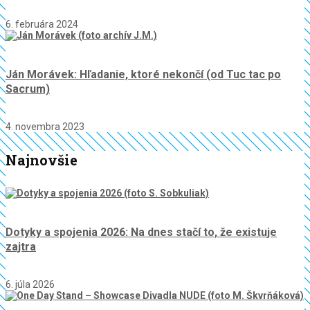
6. februára 2024
Ján Morávek: Hľadanie, ktoré nekončí (od Tuc tac po
Sacrum)
4. novembra 2023
Najnovšie
Dotyky a spojenia 2026: Na dnes stačí to, že existuje
zajtra
6. júla 2026