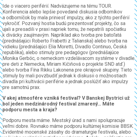
Ide o viacero periférií. Nadväzujeme na tému TOUR.
Konferencia alebo lepšie povedané diskusia odborníkov
a odborníčok by mala priniesť impulzy, ako z týchto periférií
vykročiť. Pozvaný hostia budú prezentovať projekty, čo sa
ujali a presadili v praxi napriek tomu, že nepatrili spočiatku
k divácky zaujímavým. Napríklad ako tvorba pre batoľatá
(prednášajúci Roberto Frabetti z Talianska) alebo tvorba na
vidieku (prednášajúci Elia Moretti, Divadlo Continuo, Česká
republika), alebo stimuly pre pedagógov (prednášajúce
Monika Gerbóc, o nemeckom vzdelávacom systéme v divadle
pre deti z Nemecka, Miriam Kičiňová o projekte SND atď.)
alebo tvorba Fína Rikku Lakonena pre okrajové skupiny. Tieto
stimuly by mali povzbudiť jednak k diskusii o možnostiach
divadla pri kultivácii periférie a jednak poslúžiť ako impulzy
pre samotnú prax.
V akej atmosfére vzniká festival? V Banskej Bystrici už
bol jeden medzinárodný festival zmarený… Máte
podporu mesta a kraja?
Podporu mesta máme. Mestský úrad s nami spolupracuje
veľmi dobre. Rovnako máme podporu kultúrnej komisie BBSK.
Evidentné mocenské zásahy do dramaturgie festivalu, alebo