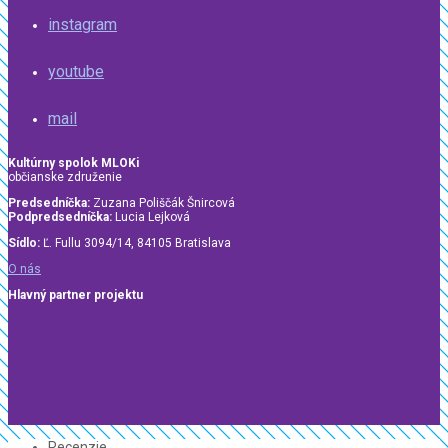
instagram
youtube
mail
Kultúrny spolok MLOKi
občianske združenie
Predsedníčka:
Zuzana Poliščák Šnircová
Podpredsedníčka:
Lucia Lejková
Sídlo:
Ľ. Fullu 3094/14, 84105 Bratislava
O nás
Hlavný partner projektu
Recenzie