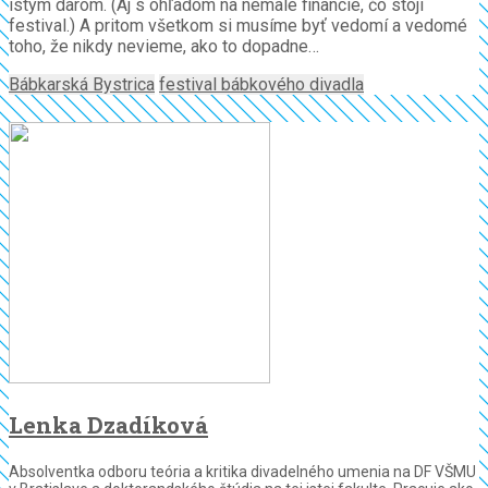
istým darom. (Aj s ohľadom na nemalé financie, čo stojí
festival.) A pritom všetkom si musíme byť vedomí a vedomé
toho, že nikdy nevieme, ako to dopadne…
Bábkarská Bystrica
festival bábkového divadla
Lenka Dzadíková
Absolventka odboru teória a kritika divadelného umenia na DF VŠMU