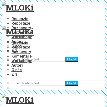
Recenzie
Reportáže
Rozhovory
Komentáre
Workshopy
Autori
Recenzie
O nás
Reportáže
2 %
Rozhovory
Komentáre
Hľadať
Workshopy
Autori
O nás
2 %
Hľadať