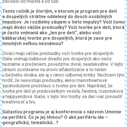
záviselo od miesta a od ľudí.
Tento ročník je štvrtým, v ktorom je program pre deti
a dospelých striktne oddelený do dvoch osobitných
impulzov. Je rozdielny záujem o tieto impulzy? Voči čomu
majú diváci väčšie predsudky? Voči tvorbe pre deti, ktorá
je často vnímaná ako „len pre deti“, alebo voči
bábkarskej tvorbe pre dospelých, ktorá je zase pre
mnohých veľkou neznámou?
Diváci majú väčšie predsudky voči tvorbe pre dospelých.
Stále vnímajú bábkové divadlo pre dospelých ako niečo
neznáme a preženiem, povedzme divné, neadekvátne. V tejto
oblasti zostávame na úrovni alfabetizácie a to nielen
u bežného diváka, ale aj v rámci odbornej kritiky. Nechcem tým
tvrdiť, že neexistujú predsudky, akési mainstreamové
zjednodušené predstavy o tvorbe pre deti. Napríklad, že
tvorba pre deti je predovšetkým veselá, farebná, rozprávková
a happyendová. Ibaže, v tejto línii tvorby sa darí viac presadiť
kreatívnosť a hru.
Súčasťou programu je aj konferencia s názvom Umenie
na periférii. Čo je jej témou? O akú perifériu ide –
geografickú, tematickú…?