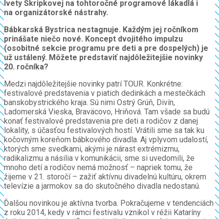
Ivety Škripkovej na tohtoročné programové lákadlá i
na organizátorské nástrahy.
Bábkarská Bystrica nestagnuje. Každým jej ročníkom
prinášate niečo nové. Koncept dvojitého impulzu
(osobitné sekcie programu pre deti a pre dospelých) je
už ustálený. Môžete predstaviť najdôležitejšie novinky
20. ročníka?
Medzi najdôležitejšie novinky patrí TOUR. Konkrétne:
festivalové predstavenia v piatich dedinkách a mestečkách
banskobystrického kraja. Sú nimi Ostrý Grúň, Divín,
Ladomerská Vieska, Braväcovo, Hriňová. Tam všade sa budú
konať festivalové predstavenia pre deti a rodičov z danej
lokality, s účasťou festivalových hostí. Vrátili sme sa tak ku
kočovným koreňom bábkového divadla. Aj vplyvom udalostí,
ktorých sme svedkami, akými je nárast extrémizmu,
radikalizmu a násilia v komunikácii, sme si uvedomili, že
mnoho detí a rodičov nemá možnosť – napriek tomu, že
žijeme v 21. storočí – zažiť aktívnu divadelnú kultúru, okrem
televízie a jarmokov sa do skutočného divadla nedostanú.
Ďalšou novinkou je aktívna tvorba. Pokračujeme v tendenciách
z roku 2014, kedy v rámci festivalu vznikol v réžii Kataríny