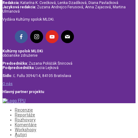
Redakcia:
Katarína K. Cvečková, Lenka Dzadíková, Diana Pavlačková
Jazyková redakcia:
Zuzana Andrejco Ferusová, Anna Zajacová, Martina
Ulmanová
Vydáva Kultúrny spolok MLOKi.
Kultúrny spolok MLOKi
občianske združenie
Predsedníčka:
Zuzana Poliščák Šnircová
Podpredsedníčka:
Lucia Lejková
Sídlo:
Ľ. Fullu 3094/14, 84105 Bratislava
O nás
Hlavný partner projektu
Recenzie
Reportáže
Rozhovory
Komentáre
Workshopy
Autori