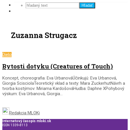
Hľadať
Zuzanna Strugacz
Dielo
Bytosti dotyku (Creatures of Touch)
Koncept, choreografia: Eva UrbanováÚčinkujú: Eva Urbanová,
Giorgia ScisciolaTeoretický vklad a texty: Mara ZuckerhutNávrh a
tvorba kostýmov: Miriama KardošováHudba: Daphne XPohybový
výskum: Eva Urbanová, Giorgia...
Redakcia MLOKi
Internetový časopis mloki.sk
ISSN 1339-8113