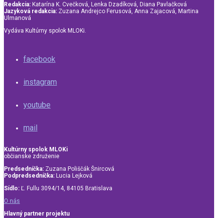
Redakcia:
Katarína K. Cvečková, Lenka Dzadíková, Diana Pavlačková
Jazyková redakcia:
Zuzana Andrejco Ferusová, Anna Zajacová, Martina
Ulmanová
Vydáva Kultúrny spolok MLOKi.
facebook
instagram
youtube
mail
Kultúrny spolok MLOKi
občianske združenie
Predsedníčka:
Zuzana Poliščák Šnircová
Podpredsedníčka:
Lucia Lejková
Sídlo:
Ľ. Fullu 3094/14, 84105 Bratislava
O nás
Hlavný partner projektu