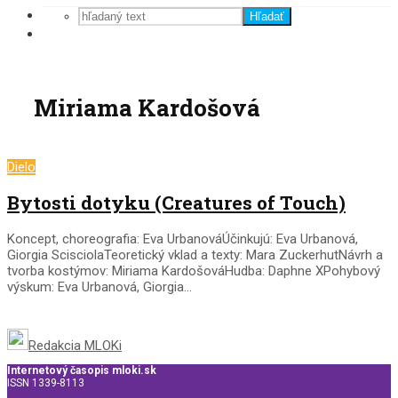
Hľadať
Miriama Kardošová
Dielo
Bytosti dotyku (Creatures of Touch)
Koncept, choreografia: Eva UrbanováÚčinkujú: Eva Urbanová,
Giorgia ScisciolaTeoretický vklad a texty: Mara ZuckerhutNávrh a
tvorba kostýmov: Miriama KardošováHudba: Daphne XPohybový
výskum: Eva Urbanová, Giorgia...
Redakcia MLOKi
Internetový časopis mloki.sk
ISSN 1339-8113