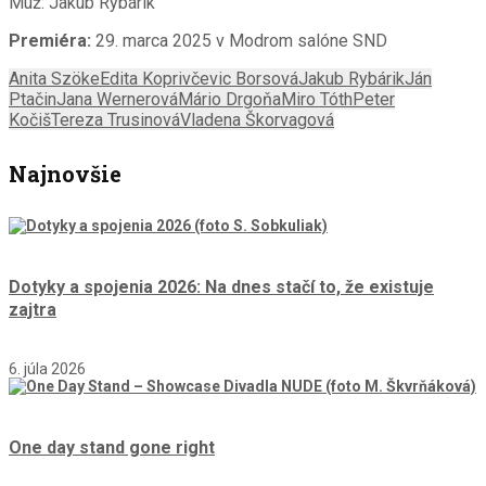
Muž: Jakub Rybárik
Premiéra:
29. marca 2025 v Modrom salóne SND
Anita Szöke
Edita Koprivčevic Borsová
Jakub Rybárik
Ján
Ptačin
Jana Wernerová
Mário Drgoňa
Miro Tóth
Peter
Kočiš
Tereza Trusinová
Vladena Škorvagová
Najnovšie
Dotyky a spojenia 2026: Na dnes stačí to, že existuje
zajtra
6. júla 2026
One day stand gone right