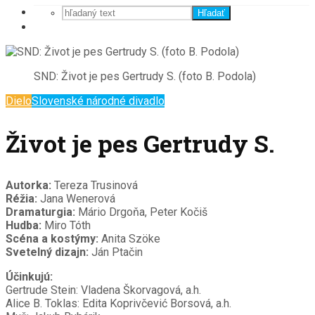
Hľadať
SND: Život je pes Gertrudy S. (foto B. Podola)
Dielo
Slovenské národné divadlo
Život je pes Gertrudy S.
Autorka:
Tereza Trusinová
Réžia:
Jana Wenerová
Dramaturgia:
Mário Drgoňa, Peter Kočiš
Hudba:
Miro Tóth
Scéna a kostýmy:
Anita Szöke
Svetelný dizajn:
Ján Ptačin
Účinkujú:
Gertrude Stein: Vladena Škorvagová, a.h.
Alice B. Toklas: Edita Koprivčević Borsová, a.h.