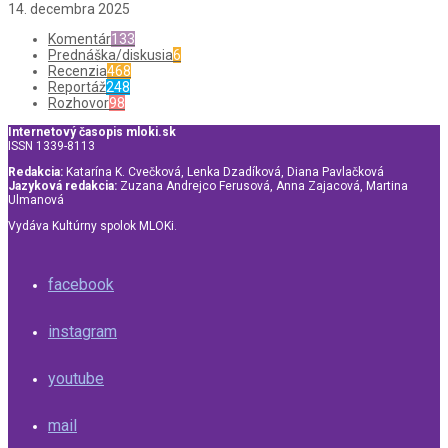
14. decembra 2025
Komentár
133
Prednáška/diskusia
6
Recenzia
468
Reportáž
248
Rozhovor
98
Internetový časopis mloki.sk
ISSN 1339-8113
Redakcia:
Katarína K. Cvečková, Lenka Dzadíková, Diana Pavlačková
Jazyková redakcia:
Zuzana Andrejco Ferusová, Anna Zajacová, Martina
Ulmanová
Vydáva Kultúrny spolok MLOKi.
facebook
instagram
youtube
mail