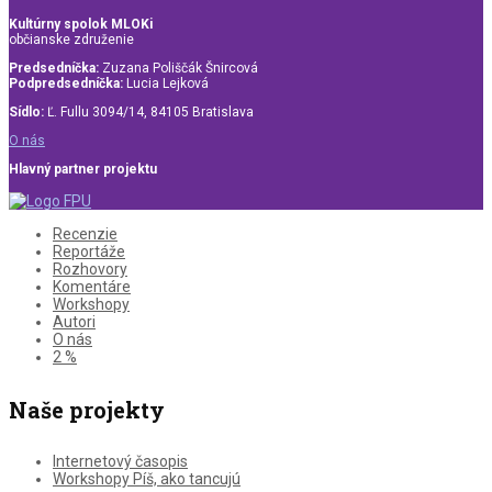
Kultúrny spolok MLOKi
občianske združenie
Predsedníčka:
Zuzana Poliščák Šnircová
Podpredsedníčka:
Lucia Lejková
Sídlo:
Ľ. Fullu 3094/14, 84105 Bratislava
O nás
Hlavný partner projektu
Recenzie
Reportáže
Rozhovory
Komentáre
Workshopy
Autori
O nás
2 %
Naše projekty
Internetový časopis
Workshopy Píš, ako tancujú