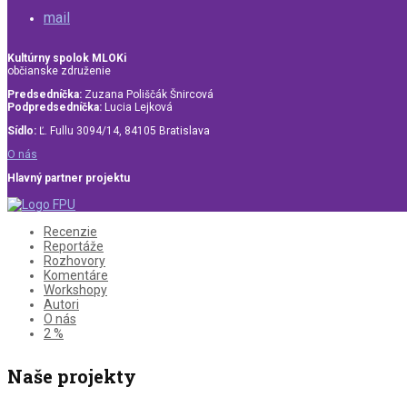
mail
Kultúrny spolok MLOKi
občianske združenie
Predsedníčka:
Zuzana Poliščák Šnircová
Podpredsedníčka:
Lucia Lejková
Sídlo:
Ľ. Fullu 3094/14, 84105 Bratislava
O nás
Hlavný partner projektu
Recenzie
Reportáže
Rozhovory
Komentáre
Workshopy
Autori
O nás
2 %
Naše projekty