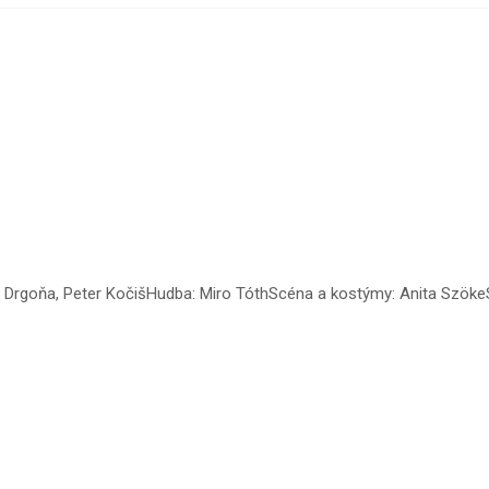
Drgoňa, Peter KočišHudba: Miro TóthScéna a kostýmy: Anita SzökeSve