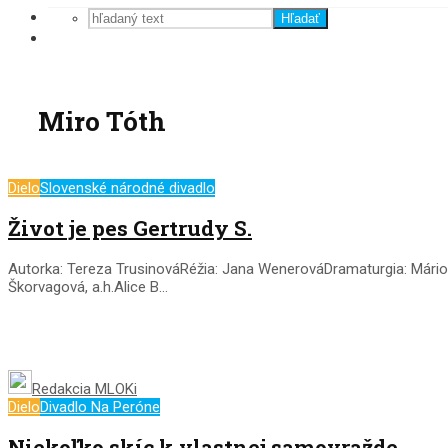
Hľadať
Miro Tóth
Dielo
Slovenské národné divadlo
Život je pes Gertrudy S.
Autorka: Tereza TrusinováRéžia: Jana WenerováDramaturgia: Mário 
Škorvagová, a.h.Alice B...
Redakcia MLOKi
Dielo
Divadlo Na Peróne
Niekoľko skíc k vlastnej samovražde