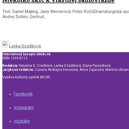
Text: Daniel Majling, Jana Wernerová, Peter KočišDramaturgická sp
Andrej Šoltés, Gertrud...
Lenka Dzadíková
Internetový časopis mloki.sk
ISSN 1339-8113
Redakcia:
Katarína K. Cvečková, Lenka Dzadíková, Diana Pavlačková
Jazyková redakcia:
Zuzana Andrejco Ferusová, Anna Zajacová, Martina Ulma
Vydáva Kultúrny spolok MLOKi.
facebook
instagram
youtube