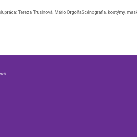
olupráca: Tereza Trusinová, Mário DrgoňaScénografia, kostýmy, masky
nová