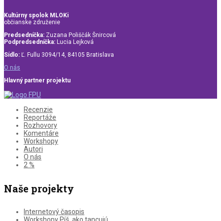
Kultúrny spolok MLOKi
občianske združenie
Predsedníčka:
Zuzana Poliščák Šnircová
Podpredsedníčka:
Lucia Lejková
Sídlo:
Ľ. Fullu 3094/14, 84105 Bratislava
O nás
Hlavný partner projektu
Recenzie
Reportáže
Rozhovory
Komentáre
Workshopy
Autori
O nás
2 %
Naše projekty
Internetový časopis
Workshopy Píš, ako tancujú