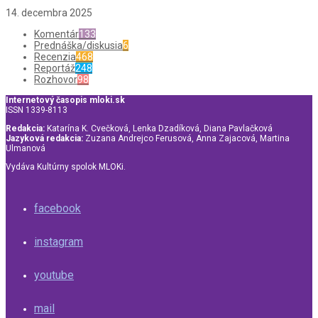
14. decembra 2025
Komentár
133
Prednáška/diskusia
6
Recenzia
468
Reportáž
248
Rozhovor
98
Internetový časopis mloki.sk
ISSN 1339-8113
Redakcia:
Katarína K. Cvečková, Lenka Dzadíková, Diana Pavlačková
Jazyková redakcia:
Zuzana Andrejco Ferusová, Anna Zajacová, Martina
Ulmanová
Vydáva Kultúrny spolok MLOKi.
facebook
instagram
youtube
mail