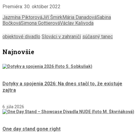
Premiéra: 30. október 2022
Jazmína Piktorová
Jiří Šmirk
Mária Danadová
Sabina
Bočková
Simona Gottierová
Václav Kalivoda
objektové divadlo
Slováci v zahraničí
súčasný tanec
Najnovšie
Dotyky a spojenia 2026: Na dnes stačí to, že existuje
zajtra
6. júla 2026
One day stand gone right