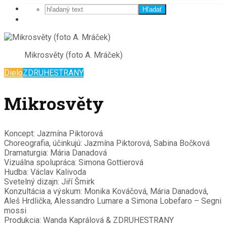
Hľadať
Mikrosvěty (foto A. Mráček)
Dielo
ZDRUHESTRANY
Mikrosvěty
Koncept: Jazmína Piktorová
Choreografia, účinkujú: Jazmína Piktorová, Sabina Bočková
Dramaturgia: Mária Danadová
Vizuálna spolupráca: Simona Gottierová
Hudba: Václav Kalivoda
Svetelný dizajn: Jiří Šmirk
Konzultácia a výskum: Monika Kováčová, Mária Danadová,
Aleš Hrdlička, Alessandro Lumare a Simona Lobefaro – Segni
mossi
Produkcia: Wanda Kaprálová & ZDRUHESTRANY