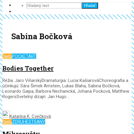
Hľadať
Sabina Bočková
Dielo
POCKETART
Bodies Together
Réžia: Jaro ViňarskýDramaturgia: Lucia KašiarováChoreografia a
účinkujú: Sára Šimek Arnstein, Lukas Blaha, Sabina Bočková,
Leonardo Gaipa, Barbora Nechanická, Johana Pocková, Matthew
RogersSvetelný dizajn: Jan Hugo...
Katarína K. Cvečková
Dielo
ZDRUHESTRANY
Mikrosvěty