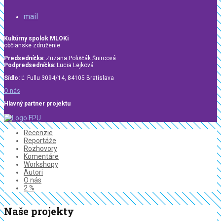
mail
Kultúrny spolok MLOKi
občianske združenie
Predsedníčka:
Zuzana Poliščák Šnircová
Podpredsedníčka:
Lucia Lejková
Sídlo:
Ľ. Fullu 3094/14, 84105 Bratislava
O nás
Hlavný partner projektu
Recenzie
Reportáže
Rozhovory
Komentáre
Workshopy
Autori
O nás
2 %
Naše projekty