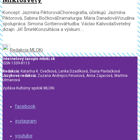
Koncept: Jazmína PiktorováChoreografia, účinkujú: Jazmína
Piktorová, Sabina BočkováDramaturgia: Mária DanadováVizuálna
spolupráca: Simona GottierováHudba: Václav KalivodaSvetelný
dizajn: Jiří ŠmirkKonzultácia a výskum:...
Redakcia MLOKi
Internetový časopis mloki.sk
ISSN 1339-8113
Redakcia:
Katarína K. Cvečková, Lenka Dzadíková, Diana Pavlačková
Jazyková redakcia:
Zuzana Andrejco Ferusová, Anna Zajacová, Martina
Ulmanová
Vydáva Kultúrny spolok MLOKi.
facebook
instagram
youtube