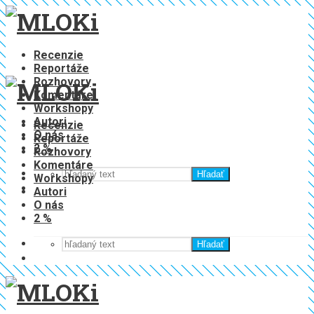
Recenzie
Reportáže
Rozhovory
Komentáre
Workshopy
Autori
Recenzie
O nás
Reportáže
2 %
Rozhovory
Komentáre
Hľadať
Workshopy
Autori
O nás
2 %
Hľadať