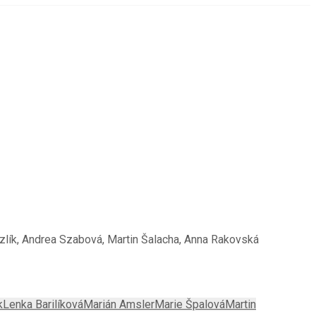
szlík, Andrea Szabová, Martin Šalacha, Anna Rakovská
k
Lenka Barilíková
Marián Amsler
Marie Špalová
Martin