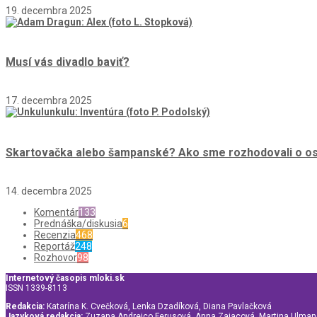
19. decembra 2025
Musí vás divadlo baviť?
17. decembra 2025
Skartovačka alebo šampanské? Ako sme rozhodovali o osu
14. decembra 2025
Komentár
133
Prednáška/diskusia
6
Recenzia
468
Reportáž
248
Rozhovor
98
Internetový časopis mloki.sk
ISSN 1339-8113
Redakcia:
Katarína K. Cvečková, Lenka Dzadíková, Diana Pavlačková
Jazyková redakcia:
Zuzana Andrejco Ferusová, Anna Zajacová, Martina Ulma