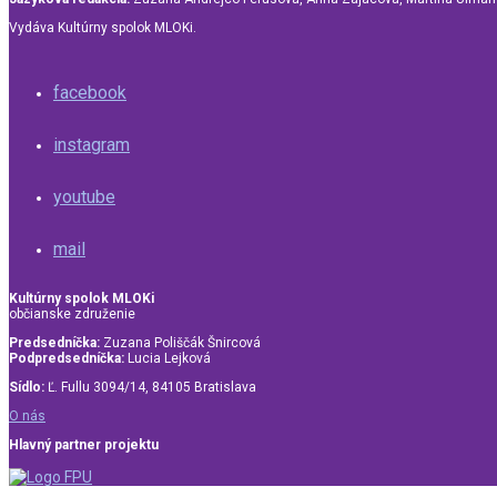
Vydáva Kultúrny spolok MLOKi.
facebook
instagram
youtube
mail
Kultúrny spolok MLOKi
občianske združenie
Predsedníčka:
Zuzana Poliščák Šnircová
Podpredsedníčka:
Lucia Lejková
Sídlo:
Ľ. Fullu 3094/14, 84105 Bratislava
O nás
Hlavný partner projektu