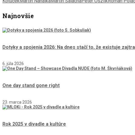
Kotúček
Martin Nahálka
Martin Šalacha
Peter Oszlík
Roman Poláč
Najnovšie
Dotyky a spojenia 2026: Na dnes stačí to, že existuje zajtra
6. júla 2026
One day stand gone right
23. marca 2026
Rok 2025 v divadle a kultúre