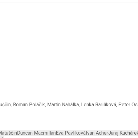
uščin, Roman Poláčik, Martin Nahálka, Lenka Barilíková, Peter O
Matuščin
Duncan Macmillan
Eva Pavlíková
Ivan Acher
Juraj Kucháre