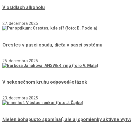
V osídlach alkoholu
27. decembra 2025
Orestes v pasci osudu, dieťa v pasci systému
25. decembra 2025
V nekonečnom kruhu
odpovedí
otázok
23. decembra 2025
Nielen bohapusto spomínať, ale aj spomienky aktívne vytv