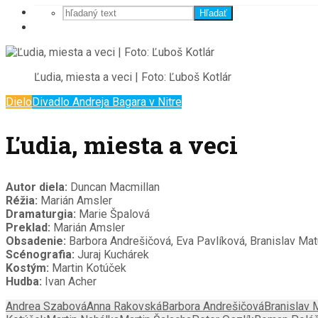
Hľadať
Ľudia, miesta a veci | Foto: Ľuboš Kotlár
Dielo
Divadlo Andreja Bagara v Nitre
Ľudia, miesta a veci
Autor diela:
Duncan Macmillan
Réžia:
Marián Amsler
Dramaturgia:
Marie Špalová
Preklad:
Marián Amsler
Obsadenie:
Barbora Andrešičová, Eva Pavlíková, Branislav Mat
Scénografia:
Juraj Kuchárek
Kostým:
Martin Kotúček
Hudba:
Ivan Acher
Andrea Szabová
Anna Rakovská
Barbora Andrešičová
Branislav 