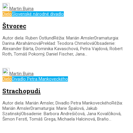
Martin Bujna
Dielo
Slovenské národné divadlo
Štvorec
Autor diela: Ruben ÖstlundRéžia: Marián AmslerDramaturgia:
Darina AbrahámováPreklad: Teodora ChmelováObsadenie:
Alexander Bárta, Dominika Kavaschová, Petra Vajdová, Robert
Roth, Tomáš Pokorný, Daniel Fischer, Jana...
Martin Bujna
Dielo
Divadlo Petra Mankoveckého
Strachopudi
Autor diela: Marián Amsler, Divadlo Petra MankoveckéhoRéžia:
Marián AmslerDramaturgia: Marie Špalová, Jakub
SzatinskýObsadenie: Barbora Andrešičová, Jana Kovalčíková,
Šimon Ferstl, Tomáš Grega, Michaela Halcinová, Braňo...