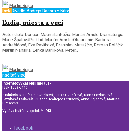
Martin Bujna
Dielo
Divadlo Andreja Bagara v Nitre
Ľudia, miesta a veci
Autor diela: Duncan MacmillanRéžia: Marián AmslerDramaturgia:
Marie ŠpalováPreklad: Marián AmslerObsadenie: Barbora
Andrešičová, Eva Pavlíková, Branislav Matuščin, Roman Poláčik,
Martin Nahálka, Lenka Barilíková, Peter...
Martin Bujna
načítať viac
Internetový časopis mloki.sk
ISSN 1339-8113
Redakcia:
Katarína K. Cvečková, Lenka Dzadíková, Diana Pavlačková
Jazyková redakcia:
Zuzana Andrejco Ferusová, Anna Zajacová, Martina
Ulmanová
Vydáva Kultúrny spolok MLOKi.
facebook