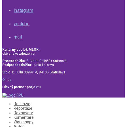
instagram
youtube
mail
Kultúrny spolok MLOKi
občianske združenie
Predsedníčka:
Zuzana Poliščák Šnircová
Podpredsedníčka:
Lucia Lejková
Sídlo:
Ľ. Fullu 3094/14, 84105 Bratislava
O nás
Hlavný partner projektu
Recenzie
Reportáže
Rozhovory
Komentáre
Workshopy
Autori