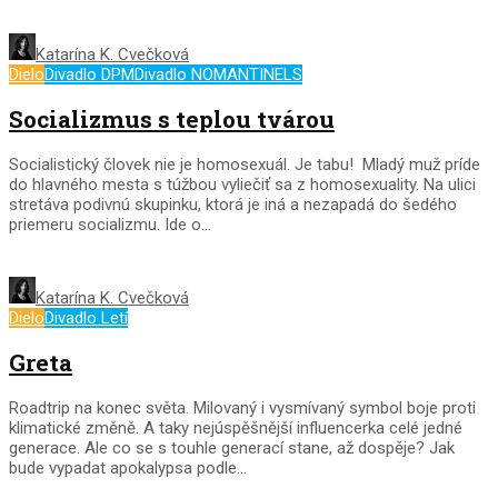
Katarína K. Cvečková
Dielo
Divadlo DPM
Divadlo NOMANTINELS
Socializmus s teplou tvárou
Socialistický človek nie je homosexuál. Je tabu! Mladý muž príde
do hlavného mesta s túžbou vyliečiť sa z homosexuality. Na ulici
stretáva podivnú skupinku, ktorá je iná a nezapadá do šedého
priemeru socializmu. Ide o...
Katarína K. Cvečková
Dielo
Divadlo Letí
Greta
Roadtrip na konec světa. Milovaný i vysmívaný symbol boje proti
klimatické změně. A taky nejúspěšnější influencerka celé jedné
generace. Ale co se s touhle generací stane, až dospěje? Jak
bude vypadat apokalypsa podle...