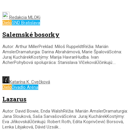
Redakcia MLOKi
Dielo
SND Bratislava
Salemské bosorky
Autor: Arthur MillerPreklad: Miloš RuppeldtRéžia: Marián
AmslerDramaturgia: Darina Abrahámová, Marie ŠpalováScéna:
Juraj KuchárekKostýmy: Marija HavranHudba. Ivan
AcherPohybová spolupráca: Stanislava VlčekováÚčinkujú:...
Katarína K. Cvečková
Dielo
Divadlo Aréna
Lazarus
Autor: David Bowie, Enda WalshRéžia: Marián AmslerDramaturgia:
Jana Slouková, Saša SarvašováScéna: Juraj KuchárekKostýmy:
Eva JiřikovskáÚčinkujú: Robert Roth, Edita Koprivčević Borsová,
Lenka Libjaková, Dávid Uzsák...