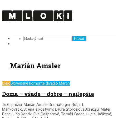
Hľadať
Marián Amsler
Dielo
Slovenské komorné divadlo Martin
Doma – všade – dobre – najlepšie
Text a réžia: Marián AmslerDramaturgia: Róbert
MankoveckýScéna a kostýmy: Laura ŠtorcelováÚčinkujú: Matej
Babej, Ján Dobrík, Eva Gašparová, Tomáš Grega, Lucia Jašková,