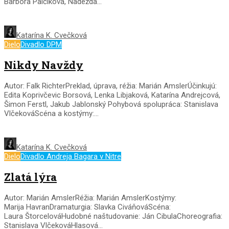
Barbora Palčíková, Nadežda...
Katarína K. Cvečková
Dielo
Divadlo DPM
Nikdy Navždy
Autor: Falk RichterPreklad, úprava, réžia: Marián AmslerÚčinkujú:
Edita Koprivčevic Borsová, Lenka Libjaková, Katarína Andrejcová,
Šimon Ferstl, Jakub Jablonský Pohybová spolupráca: Stanislava
VlčekováScéna a kostýmy:...
Katarína K. Cvečková
Dielo
Divadlo Andreja Bagara v Nitre
Zlatá lýra
Autor: Marián AmslerRéžia: Marián AmslerKostýmy:
Marija HavranDramaturgia: Slavka CiváňováScéna:
Laura ŠtorcelováHudobné naštudovanie: Ján CibulaChoreografia:
Stanislava VlčekováHlasová...