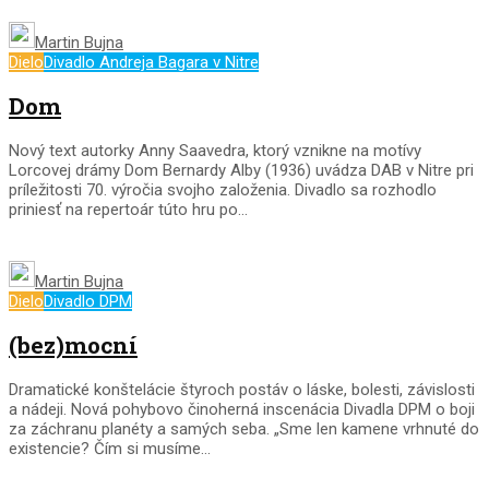
Martin Bujna
Dielo
Divadlo Andreja Bagara v Nitre
Dom
Nový text autorky Anny Saavedra, ktorý vznikne na motívy
Lorcovej drámy Dom Bernardy Alby (1936) uvádza DAB v Nitre pri
príležitosti 70. výročia svojho založenia. Divadlo sa rozhodlo
priniesť na repertoár túto hru po...
Martin Bujna
Dielo
Divadlo DPM
(bez)mocní
Dramatické konštelácie štyroch postáv o láske, bolesti, závislosti
a nádeji. Nová pohybovo činoherná inscenácia Divadla DPM o boji
za záchranu planéty a samých seba. „Sme len kamene vrhnuté do
existencie? Čím si musíme...