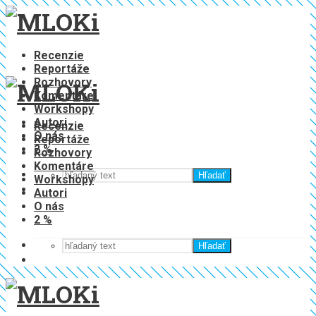
Recenzie
Reportáže
Rozhovory
Komentáre
Workshopy
Autori
Recenzie
O nás
Reportáže
2 %
Rozhovory
Komentáre
Hľadať
Workshopy
Autori
O nás
2 %
Hľadať