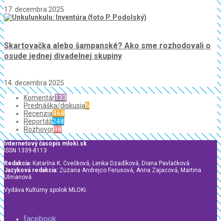
17. decembra 2025
Skartovačka alebo šampanské? Ako sme rozhodovali o
osude jednej divadelnej skupiny
14. decembra 2025
Komentár
133
Prednáška/diskusia
6
Recenzia
468
Reportáž
248
Rozhovor
98
Internetový časopis mloki.sk
ISSN 1339-8113
Redakcia:
Katarína K. Cvečková, Lenka Dzadíková, Diana Pavlačková
Jazyková redakcia:
Zuzana Andrejco Ferusová, Anna Zajacová, Martina
Ulmanová
Vydáva Kultúrny spolok MLOKi.
facebook