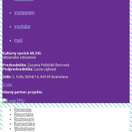
instagram
youtube
mail
Kultúrny spolok MLOKi
občianske združenie
Predsedníčka:
Zuzana Poliščák Šnircová
Podpredsedníčka:
Lucia Lejková
Sídlo:
Ľ. Fullu 3094/14, 84105 Bratislava
O nás
Hlavný partner projektu
Recenzie
Reportáže
Rozhovory
Komentáre
Workshopy