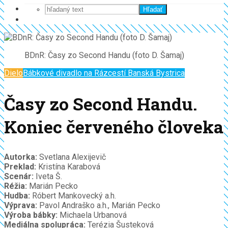
Hľadať
BDnR: Časy zo Second Handu (foto D. Šamaj)
Dielo
Bábkové divadlo na Rázcestí Banská Bystrica
Časy zo Second Handu.
Koniec červeného človeka
Autorka:
Svetlana Alexijevič
Preklad:
Kristína Karabová
Scenár:
Iveta Š.
Réžia:
Marián Pecko
Hudba:
Róbert Mankovecký a.h.
Výprava:
Pavol Andraško a.h., Marián Pecko
Výroba bábky:
Michaela Urbanová
Mediálna spolupráca:
Terézia Šusteková