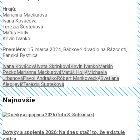
Hrajú:
Marianna Mackurová
Ivana Kováčová
Terézia Šusteková
Matúš Hollý
Kevin Ivanko
Premiéra:
15. marca 2024, Bábkové divadlo na Rázcestí,
Banská Bystrica
Ivana Kováčová
Iveta Škripková
Kevin Ivanko
Marián
Pecko
Marianna Mackurová
Matúš Hollý
Michaela
Urbanová
Pavol Andraško
Róbert Mankovecký
Svetlana
Alexijevič
Terézia Šusteková
Najnovšie
Dotyky a spojenia 2026: Na dnes stačí to, že existuje
zajtra