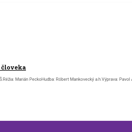
 človeka
ta Š.Réžia: Marián PeckoHudba: Róbert Mankovecký a.h.Výprava: Pavol