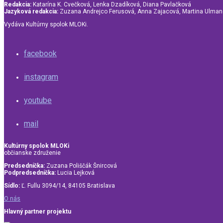
Redakcia:
Katarína K. Cvečková, Lenka Dzadíková, Diana Pavlačková
Jazyková redakcia:
Zuzana Andrejco Ferusová, Anna Zajacová, Martina Ulma
Vydáva Kultúrny spolok MLOKi.
facebook
instagram
youtube
mail
Kultúrny spolok MLOKi
občianske združenie
Predsedníčka:
Zuzana Poliščák Šnircová
Podpredsedníčka:
Lucia Lejková
Sídlo:
Ľ. Fullu 3094/14, 84105 Bratislava
O nás
Hlavný partner projektu