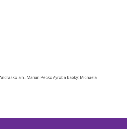
 Andraško a.h., Marián PeckoVýroba bábky: Michaela