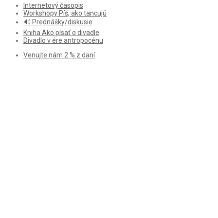
Internetový časopis
Workshopy Píš, ako tancujú
🔊 Prednášky/diskusie
Kniha Ako písať o divadle
Divadlo v ére antropocénu
Venujte nám 2 % z daní