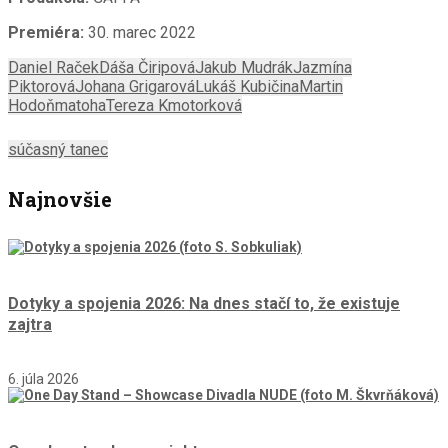
Premiéra:
30. marec 2022
Daniel Raček
Dáša Čiripová
Jakub Mudrák
Jazmína
Piktorová
Johana Grigarová
Lukáš Kubičina
Martin
Hodoň
matoha
Tereza Kmotorková
súčasný tanec
Najnovšie
Dotyky a spojenia 2026: Na dnes stačí to, že existuje
zajtra
6. júla 2026