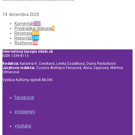
14. decembra 2025
Komentár
133
Prednáška/diskusia
6
Recenzia
468
Reportáž
248
Rozhovor
98
Internetový časopis mloki.sk
ISSN 1339-8113
Redakcia:
Katarína K. Cvečková, Lenka Dzadíková, Diana Pavlačková
Jazyková redakcia:
Zuzana Andrejco Ferusová, Anna Zajacová, Martina
Ulmanová
Vydáva Kultúrny spolok MLOKi.
facebook
instagram
youtube