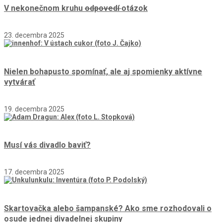
V nekonečnom kruhu
odpovedí
otázok
23. decembra 2025
Nielen bohapusto spomínať, ale aj spomienky aktívne
vytvárať
19. decembra 2025
Musí vás divadlo baviť?
17. decembra 2025
Skartovačka alebo šampanské? Ako sme rozhodovali o
osude jednej divadelnej skupiny