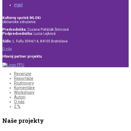
mail
Kultúrny spolok MLOKi
občianske združenie
Predsedníčka:
Zuzana Poliščák Šnircová
Podpredsedníčka:
Lucia Lejková
Sídlo:
Ľ. Fullu 3094/14, 84105 Bratislava
O nás
Hlavný partner projektu
Recenzie
Reportáže
Rozhovory
Komentáre
Workshopy
Autori
O nás
2 %
Naše projekty