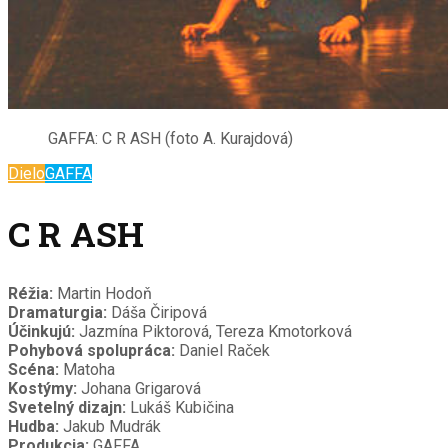
GAFFA: C R ASH (foto A. Kurajdová)
Dielo
GAFFA
C R ASH
Réžia:
Martin Hodoň
Dramaturgia:
Dáša Čiripová
Účinkujú:
Jazmína Piktorová, Tereza Kmotorková
Pohybová spolupráca:
Daniel Raček
Scéna:
Matoha
Kostýmy:
Johana Grigarová
Svetelný dizajn:
Lukáš Kubičina
Hudba:
Jakub Mudrák
Produkcia:
GAFFA