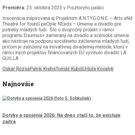
Premiéra:
25. októbra 2023 v Pisztoryho paláci
Inscenácia inšpirovaná aj Projektom A.N.T.Y.G.O.N.E. – Arts aNd
Theatre for YounG peOple NEeds – Umenie a divadlo pre
potreby mladých ľudí. Šlo o dvojročný projekt v rámci
programu Erasmus+ zameraný na divadlo a scénické umenie
ako nástroje na podporu sociálneho začlenenia mladých ľudí,
pričom je založený na inovatívnej divadelnej metóde, ktorú v
rámci iných projektov financovaných EÚ vyvinulo divadlo LA
GUILLA.
Oskar Rózsa
Patrik Krebs
Tomáš Kubiš
Uršuľa Kovalyk
Najnovšie
Dotyky a spojenia 2026: Na dnes stačí to, že existuje
zajtra