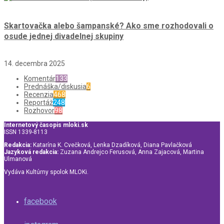
Skartovačka alebo šampanské? Ako sme rozhodovali o
osude jednej divadelnej skupiny
14. decembra 2025
Komentár
133
Prednáška/diskusia
6
Recenzia
468
Reportáž
248
Rozhovor
98
Internetový časopis mloki.sk
ISSN 1339-8113
Redakcia:
Katarína K. Cvečková, Lenka Dzadíková, Diana Pavlačková
Jazyková redakcia:
Zuzana Andrejco Ferusová, Anna Zajacová, Martina
Ulmanová
Vydáva Kultúrny spolok MLOKi.
facebook