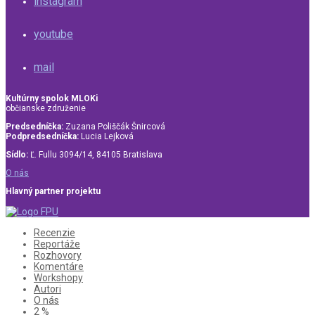
instagram
youtube
mail
Kultúrny spolok MLOKi
občianske združenie
Predsedníčka:
Zuzana Poliščák Šnircová
Podpredsedníčka:
Lucia Lejková
Sídlo:
Ľ. Fullu 3094/14, 84105 Bratislava
O nás
Hlavný partner projektu
Recenzie
Reportáže
Rozhovory
Komentáre
Workshopy
Autori
O nás
2 %