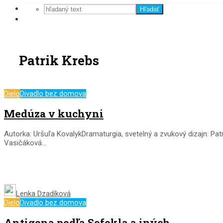
Hľadať
Patrik Krebs
Dielo
Divadlo bez domova
Medúza v kuchyni
Autorka: Uršuľa KovalykDramaturgia, svetelný a zvukový dizajn: Pa
Vasičáková...
Lenka Dzadíková
Dielo
Divadlo bez domova
Antigona podľa Sofokla a iných