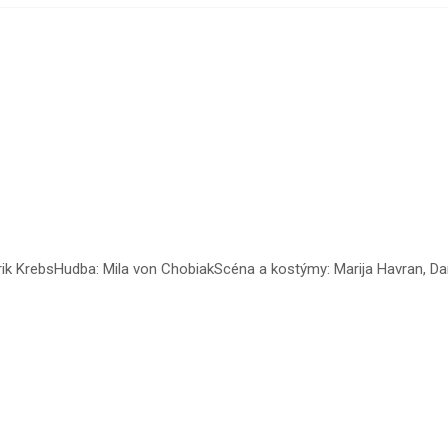
trik KrebsHudba: Mila von ChobiakScéna a kostýmy: Marija Havran, D