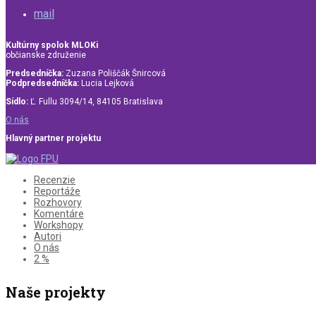
mail
Kultúrny spolok MLOKi
občianske združenie
Predsedníčka:
Zuzana Poliščák Šnircová
Podpredsedníčka:
Lucia Lejková
Sídlo:
Ľ. Fullu 3094/14, 84105 Bratislava
O nás
Hlavný partner projektu
Recenzie
Reportáže
Rozhovory
Komentáre
Workshopy
Autori
O nás
2 %
Naše projekty