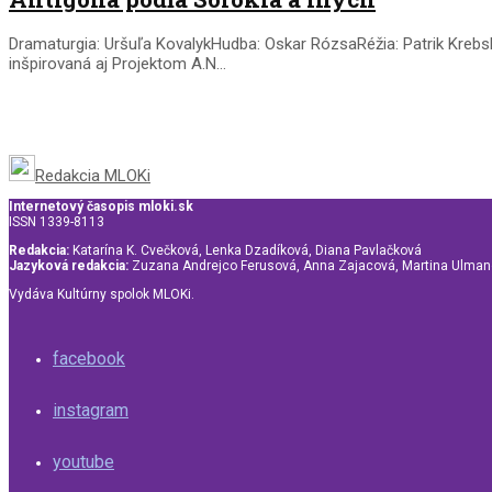
Dramaturgia: Uršuľa KovalykHudba: Oskar RózsaRéžia: Patrik Krebs
inšpirovaná aj Projektom A.N...
Redakcia MLOKi
Internetový časopis mloki.sk
ISSN 1339-8113
Redakcia:
Katarína K. Cvečková, Lenka Dzadíková, Diana Pavlačková
Jazyková redakcia:
Zuzana Andrejco Ferusová, Anna Zajacová, Martina Ulma
Vydáva Kultúrny spolok MLOKi.
facebook
instagram
youtube