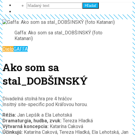
Hľadať
Gaffa: Ako som sa stal_DOBŠINSKÝ (foto
Katanari)
Dielo
GAFFA
Ako som sa
stal_DOBŠINSKÝ
Divadelná stolná hra pre 4 hráčov
Insitný site-specific pod Kráľovou horou.
Réžia:
Jan Lepšík a Ela Lehotská
Dramaturgia, hudba, zvuk:
Tereza Hladká
Výtvarná koncepcia:
Katarína Caková
Účinkujú:
Katarína Caková, Tereza Hladká, Ela Lehotská, Jan