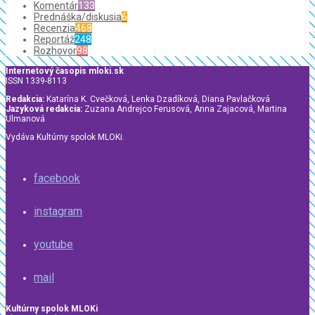
Komentár
133
Prednáška/diskusia
6
Recenzia
468
Reportáž
248
Rozhovor
98
Internetový časopis mloki.sk
ISSN 1339-8113
Redakcia:
Katarína K. Cvečková, Lenka Dzadíková, Diana Pavlačková
Jazyková redakcia:
Zuzana Andrejco Ferusová, Anna Zajacová, Martina
Ulmanová
Vydáva Kultúrny spolok MLOKi.
facebook
instagram
youtube
mail
Kultúrny spolok MLOKi