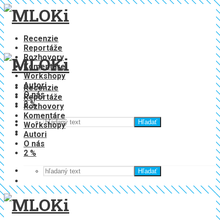
Recenzie
Reportáže
Rozhovory
Komentáre
Workshopy
Autori
Recenzie
O nás
Reportáže
2 %
Rozhovory
Komentáre
Hľadať
Workshopy
Autori
O nás
2 %
Hľadať