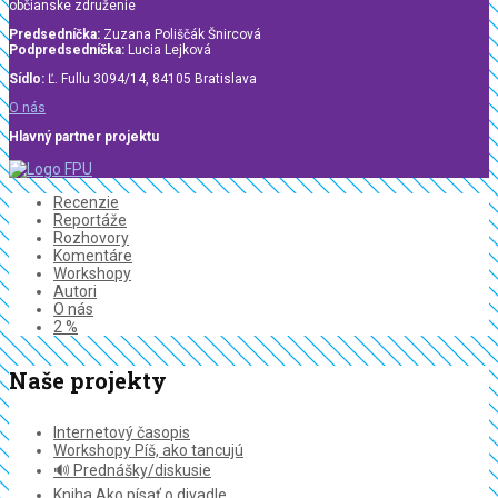
občianske združenie
Predsedníčka:
Zuzana Poliščák Šnircová
Podpredsedníčka:
Lucia Lejková
Sídlo:
Ľ. Fullu 3094/14, 84105 Bratislava
O nás
Hlavný partner projektu
Recenzie
Reportáže
Rozhovory
Komentáre
Workshopy
Autori
O nás
2 %
Naše projekty
Internetový časopis
Workshopy Píš, ako tancujú
🔊 Prednášky/diskusie
Kniha Ako písať o divadle