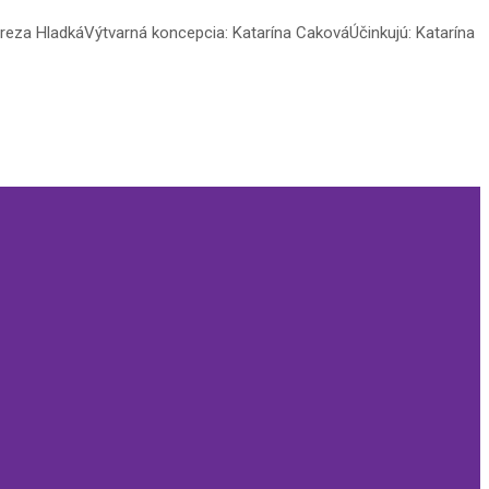
Tereza HladkáVýtvarná koncepcia: Katarína CakováÚčinkujú: Katarína