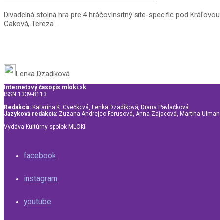
Divadelná stolná hra pre 4 hráčovInsitný site-specific pod Kráľovo
Caková, Tereza...
Lenka Dzadíková
Internetový časopis mloki.sk
ISSN 1339-8113
Redakcia:
Katarína K. Cvečková, Lenka Dzadíková, Diana Pavlačková
Jazyková redakcia:
Zuzana Andrejco Ferusová, Anna Zajacová, Martina Ulma
Vydáva Kultúrny spolok MLOKi.
facebook
instagram
youtube