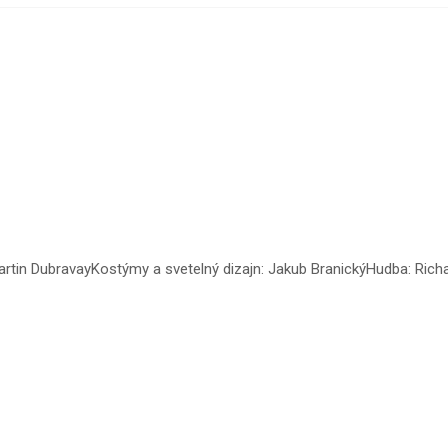
in DubravayKostýmy a svetelný dizajn: Jakub BranickýHudba: Richard