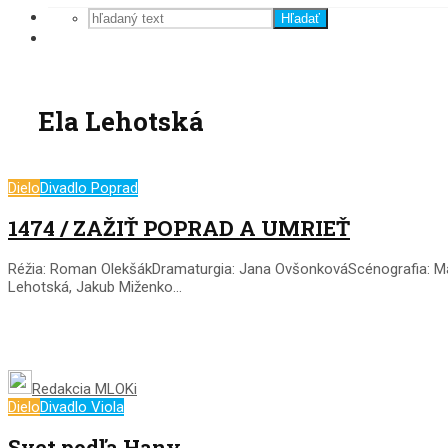
Hľadať
Ela Lehotská
Dielo
Divadlo Poprad
1474 / ZAŽIŤ POPRAD A UMRIEŤ
Réžia: Roman OlekšákDramaturgia: Jana OvšonkováScénografia: Mart
Lehotská, Jakub Miženko...
Redakcia MLOKi
Dielo
Divadlo Viola
Svet podľa Hany