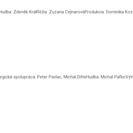
udba: Zdeněk KrálRéžia: Zuzana CejnarováProdukcia: Dominika Kozáko
turgická spolupráca: Peter Pavlac, Michal DitteHudba: Michal PaľkoVý