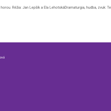
u horou. Réžia: Jan Lepšík a Ela LehotskáDramaturgia, hudba, zvuk: 
nová