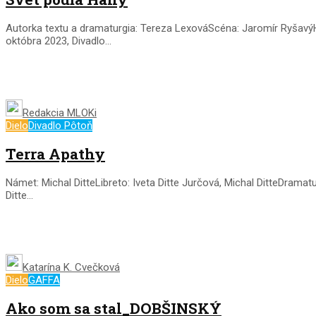
Autorka textu a dramaturgia: Tereza LexováScéna: Jaromír RyšavýH
októbra 2023, Divadlo...
Redakcia MLOKi
Dielo
Divadlo Pôtoň
Terra Apathy
Námet: Michal DitteLibreto: Iveta Ditte Jurčová, Michal DitteDrama
Ditte...
Katarína K. Cvečková
Dielo
GAFFA
Ako som sa stal_DOBŠINSKÝ