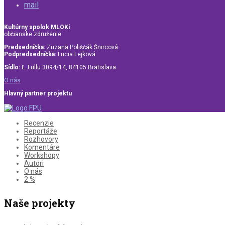
mail
Kultúrny spolok MLOKi
občianske združenie
Predsedníčka:
Zuzana Poliščák Šnircová
Podpredsedníčka:
Lucia Lejková
Sídlo:
Ľ. Fullu 3094/14, 84105 Bratislava
O nás
Hlavný partner projektu
Recenzie
Reportáže
Rozhovory
Komentáre
Workshopy
Autori
O nás
2 %
Naše projekty