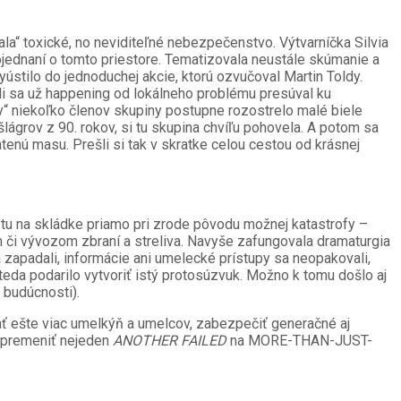
ala“ toxické, no neviditeľné nebezpečenstvo. Výtvarníčka Silvia
ednaní o tomto priestore. Tematizovala neustále skúmanie a
ústilo do jednoduchej akcie, ktorú ozvučoval Martin Toldy.
li sa už happening od lokálneho problému presúval ku
ky“ niekoľko členov skupiny postupne rozostrelo malé biele
lágrov z 90. rokov, si tu skupina chvíľu pohovela. A potom sa
enú masu. Prešli si tak v skratke celou cestou od krásnej
bytu na skládke priamo pri zrode pôvodu možnej katastrofy –
m či vývozom zbraní a streliva. Navyše zafungovala dramaturgia
apadali, informácie ani umelecké prístupy sa neopakovali,
eda podarilo vytvoriť istý protosúzvuk. Možno k tomu došlo aj
 budúcnosti).
ákať ešte viac umelkýň a umelcov, zabezpečiť generačné aj
a premeniť nejeden
ANOTHER FAILED
na MORE-THAN-JUST-