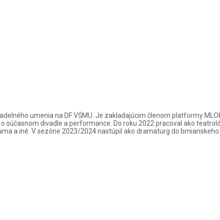
u divadelného umenia na DF VŠMU. Je zakladajúcim členom platformy MLO
 súčasnom divadle a performance. Do roku 2022 pracoval ako teatrológ
rama a iné. V sezóne 2023/2024 nastúpil ako dramaturg do brnianskeho