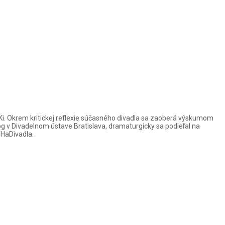
Ki. Okrem kritickej reflexie súčasného divadla sa zaoberá výskumom
 v Divadelnom ústave Bratislava, dramaturgicky sa podieľal na
 HaDivadla.