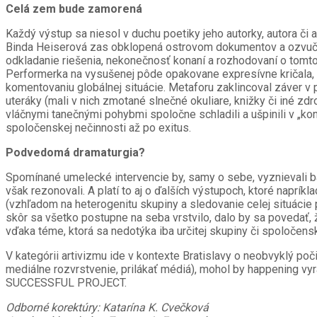
Celá zem bude zamorená
Každý výstup sa niesol v duchu poetiky jeho autorky, autora či 
Binda Heiserová zas obklopená ostrovom dokumentov a ozvučen
odkladanie riešenia, nekonečnosť konaní a rozhodovaní o tomto 
Performerka na vysušenej pôde opakovane expresívne kričala, a
komentovaniu globálnej situácie. Metaforu zaklincoval záver v 
uteráky (mali v nich zmotané slnečné okuliare, knižky či iné zd
vláčnymi tanečnými pohybmi spoločne schladili a ušpinili v „ko
spoločenskej nečinnosti až po exitus.
Podvedomá dramaturgia?
Spomínané umelecké intervencie by, samy o sebe, vyznievali ban
však rezonovali. A platí to aj o ďalších výstupoch, ktoré napr
(vzhľadom na heterogenitu skupiny a sledovanie celej situáci
skôr sa všetko postupne na seba vrstvilo, dalo by sa povedať,
vďaka téme, ktorá sa nedotýka iba určitej skupiny či spoločens
V kategórii artivizmu ide v kontexte Bratislavy o neobvyklý poč
mediálne rozvrstvenie, prilákať médiá), mohol by happening vy
SUCCESSFUL PROJECT.
Odborné korektúry: Katarína K. Cvečková