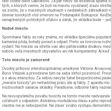
rásť vodné dielo Gabčíkovo. Za pár rokov sa dostavila spätná vä
tých, o ktorých vieme, že boli na miesto vyvážané) zrazu stret
sa zistilo, že v miestnych studniach v neďalekých záhradkách 
šírenie toxických vôd smerom na Podunajské Biskupice. Keďže 
nenaplnených politických sľubov a záruk, že skládka bude – je
Nudné miesto
Spomínane fakty sú roky známe, no skládka špeciálnu popularitu 
kamenná pôda, bohatý porast a odpad. Preto sa tvorcovia rozhod
vydaril. Na mieste sa stretla viac ako päťdesiatka divákov, me
nebolo veľa miestnych obyvateľov ani nik kompetentný. Aj keď sa
Toto miesto je zamorené
Úvodný príhovor interdisciplinárnej umelkyne Viktorie Arvayovej
Boris Vitázek a prirodzene tým na seba strhol pozornosť. Pre
a s akou intenzitou. Za sebou navyše ťahal bezpečnostnú pásk
„merača toxicity“ pri netradičnej práci, ale aj fakty. Z aparát
možnostiach sanácie skládky. Paradoxne, odborné fakty naznačo
Na nevyspytateľnú povahu toxicity na tomto mieste nadviazala 
vzťahoch s odpadom. Astrálnou moduláciou hlasu a jeho reproduk
vlastne nie je nebezpečné. Na záver svojho výstupu demonštrova