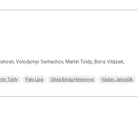
rohosh, Volodymyr Serhachov, Martin Toldy, Boris Vitázek,
tin Toldy
Palo Lipa
Silvia Binda Heiserova
Václav Janoščík