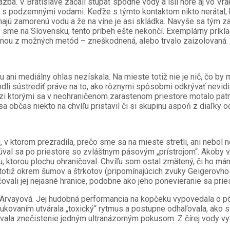
zba. V Bratislave začali stúpať spodné vody a išli hore aj vo Vr
la s podzemnými vodami. Keďže s týmto kontaktom nikto nerátal, k
majú zamorenú vodu a že na vine je asi skládka. Navyše sa tým z
sme na Slovensku, tento príbeh ešte nekončí. Exemplárny príkl
dnou z možných metód – zneškodnená, alebo trvalo zaizolovaná. 
ani mediálny ohlas nezískala. Na mieste totiž nie je nič, čo by mo
li sústrediť práve na to, ako rôznymi spôsobmi odkrývať nevidit
dzi ktorými sa v neohraničenom zarastenom priestore motalo pätn
 občas niekto na chvíľu pristavil či si skupinu aspoň z diaľky od
, v ktorom prezradila, prečo sme sa na mieste stretli, ani nebol 
súval sa po priestore so zvláštnym pásovým „prístrojom“. Akob
u, ktorou plochu ohraničoval. Chvíľu som ostal zmätený, či ho 
u mu totiž okrem šumov a štrkotov (pripomínajúcich zvuky Geigerov
vali jej nejasné hranice, podobne ako jeho ponevieranie sa prie
Arvayová. Jej hudobná performancia na kopčeku vypovedala o pôd
ovaním utvárala „toxický“ rytmus a postupne odhaľovala, ako sa m
la znečistenie jedným ultranázorným pokusom. Z čírej vody vytvo