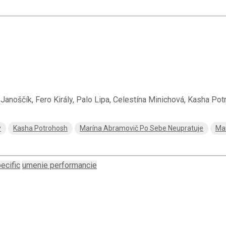
 Janoščík, Fero Király, Palo Lipa, Celestína Minichová, Kasha Pot
y
Kasha Potrohosh
Marína Abramovič Po Sebe Neupratuje
Mar
ecific
umenie performancie