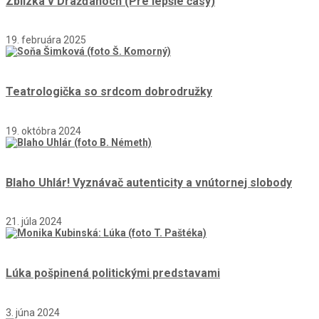
Zblízka v Drážďanoch (Pre lepšie časy)
19. februára 2025
Teatrologička so srdcom dobrodružky
19. októbra 2024
Blaho Uhlár! Vyznávač autenticity a vnútornej slobody
21. júla 2024
Lúka pošpinená politickými predstavami
3. júna 2024