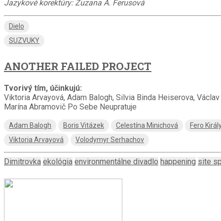
Jazykové korektúry: Zuzana A. Ferusová
Dielo
SUZVUKY
ANOTHER FAILED PROJECT
Tvorivý tím, účinkujú:
Viktoria Arvayová, Adam Balogh, Silvia Binda Heiserova, Václav
Marína Abramovič Po Sebe Neupratuje
Adam Balogh
Boris Vitázek
Celestína Minichová
Fero Királ
Viktoria Arvayová
Volodymyr Serhachov
Dimitrovka
ekológia
environmentálne divadlo
happening
site sp