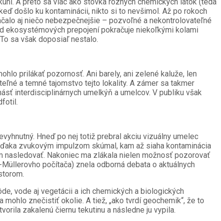
akuni. A preto sa viac ako stovka rôznych chemických látok (teda
eď došlo ku kontaminácii, nikto si to nevšimol. Až po rokoch
ačalo aj niečo nebezpečnejšie – pozvoľné a nekontrolovateľné
ad ekosystémových prepojení pokračuje niekoľkými kolami
To sa však doposiaľ nestalo.
hlo prilákať pozornosť. Ani barely, ani zelené kaluže, len
eľné a temné tajomstvo tejto lokality. A zámer sa takmer
ásť interdisciplinárnych umelkýň a umelcov. V publiku však
fotil.
nevyhnutný. Hneď po nej totiž prebral akciu vizuálny umelec
y vďaka zvukovým impulzom skúmal, kam až siaha kontaminácia
mám nasledovať. Nakoniec ma zlákala nielen možnosť pozorovať
ho-Müllerovho počítača) znela odborná debata o aktuálnych
storom.
e, vode aj vegetácii a ich chemických a biologických
ohlo znečistiť okolie. A tiež, „ako tvrdí geochemik“, že to
rila zakalenú čiernu tekutinu a následne ju vypila.