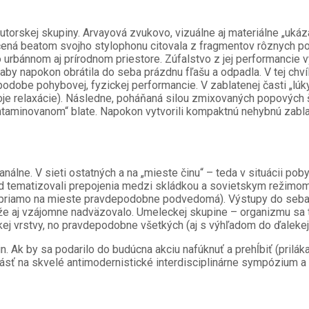
autorskej skupiny. Arvayová zvukovo, vizuálne aj materiálne „ukáz
á beatom svojho stylophonu citovala z fragmentov rôznych poj
urbánnom aj prírodnom priestore. Zúfalstvo z jej performancie vy
by napokon obrátila do seba prázdnu fľašu a odpadla. V tej chví
podobe pohybovej, fyzickej performancie. V zablatenej časti „lú
roje relaxácie). Následne, poháňaná silou zmixovaných popových š
ntaminovanom“ blate. Napokon vytvorili kompaktnú nehybnú zablat
álne. V sieti ostatných a na „mieste činu“ – teda v situácii po
íklad tematizovali prepojenia medzi skládkou a sovietskym režimo
e priamo na mieste pravdepodobne podvedomá). Výstupy do seba z
 že aj vzájomne nadväzovalo. Umeleckej skupine – organizmu sa t
kej vrstvy, no pravdepodobne všetkých (aj s výhľadom do ďalekej
in. Ak by sa podarilo do budúcna akciu nafúknuť a prehĺbiť (pril
rásť na skvelé antimodernistické interdisciplinárne sympózium 