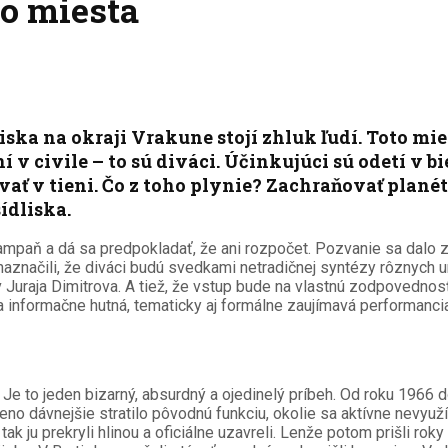
o miesta
ka na okraji Vrakune stojí zhluk ľudí. Toto mies
 v civile – to sú diváci. Účinkujúci sú odetí v 
ovať v tieni. Čo z toho plynie? Zachraňovať planét
ídliska.
paň a dá sa predpokladať, že ani rozpočet. Pozvanie sa dalo zí
značili, že diváci budú svedkami netradičnej syntézy rôznych um
Juraja Dimitrova. A tiež, že vstup bude na vlastnú zodpovednosť
a informačne hutná, tematicky aj formálne zaujímavá performancia
. Je to jeden bizarný, absurdný a ojedinelý príbeh. Od roku 196
no dávnejšie stratilo pôvodnú funkciu, okolie sa aktívne nevyužív
 tak ju prekryli hlinou a oficiálne uzavreli. Lenže potom prišli r