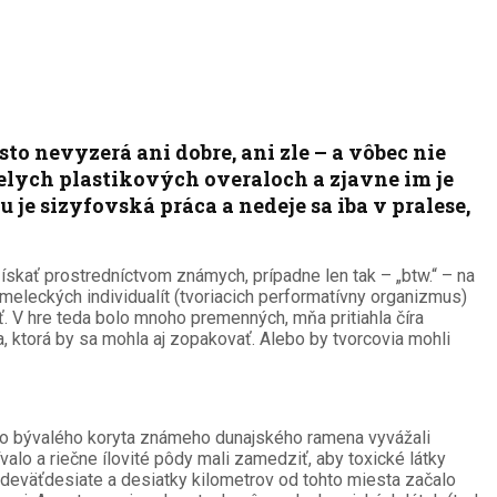
to nevyzerá ani dobre, ani zle – a vôbec nie
bielych plastikových overaloch a zjavne im je
u je sizyfovská práca a nedeje sa iba v pralese,
skať prostredníctvom známych, prípadne len tak – „btw.“ – na
eleckých individualít (tvoriacich performatívny organizmus)
. V hre teda bolo mnoho premenných, mňa pritiahla číra
, ktorá by sa mohla aj zopakovať. Alebo by tvorcovia mohli
6 do bývalého koryta známeho dunajského ramena vyvážali
alo a riečne ílovité pôdy mali zamedziť, aby toxické látky
oky deväťdesiate a desiatky kilometrov od tohto miesta začalo