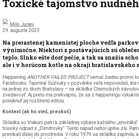
Toxické tajomstvo nudnéh
Milo Juráni
29. augusta 2023
Na prerastenej kamenistej ploche vedľa parkovis
výnimočne. Niektorí z postávajúcich sú oblečení
teplo. Slnko ešte dosť pečie, a tak sa snažia sch
ale i v horúcom kotle na okraji bratislavského s
Happening
ANOTHER FAILED PROJECT
nemal žiadnu promo kam
Facebooku. Tajomné Súzvuky v pozvánke veľa nepovedali, iba na
na jednej zo škvŕn Bratislavy – na skládke Chemických závodov 
zvedavosť. Aj preto ma prekvapilo, že sa z happeningu vykuklil
ponúknuť jej rozšírenú edíciu.
Kontext (ak ho vieš, preskoč)
Skládka vo Vrakuni patrí k základnej výbave každého „enviráka“
toxický odpad z „Dimitrovky“. Tento nápad nebol úplne zlý. Rame
prenikali ďalej do prostredia. V roku 1979 sa skládka zaplnila, a