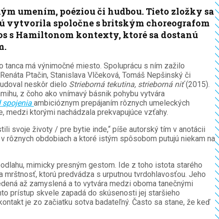
ným umením, poéziou či hudbou. Tieto zložky sa
rú vytvorila spoločne s britským choreografom
s s Hamiltonom kontexty, ktoré sa dostanú
m.
ho tanca má výnimočné miesto. Spoluprácu s ním zažilo
 Renáta Ptačin, Stanislava Vlčeková, Tomáš Nepšinský či
tudoval neskôr dielo
Strieborná tekutina, strieborná niť
(2015).
amihu, z čoho ako vnímavý básnik pohybu vytvára
 spojenia
ambicióznym prepájaním rôznych umeleckých
, medzi ktorými nachádzala prekvapujúce vzťahy.
li svoje životy / pre bytie inde,“ píše autorský tím v anotácii
tli v rôznych obdobiach a ktoré istým spôsobom putujú niekam na
odlahu, mimicky presným gestom. Ide z toho istota starého
u a mrštnosť, ktorú predvádza s urputnou tvrdohlavosťou. Jeho
tredená až zamyslená a to vytvára medzi oboma tanečnými
to prístup skvele zapadá do skúsenosti jej staršieho
kontakt je zo začiatku sotva badateľný. Často sa stane, že keď