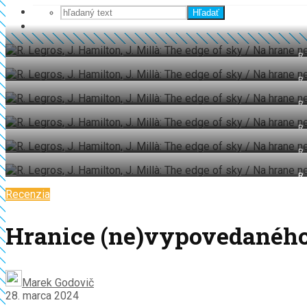
Hľadať
R.
R.
R.
R.
R.
R.
Recenzia
Hranice (ne)vypovedanéh
Marek Godovič
28. marca 2024