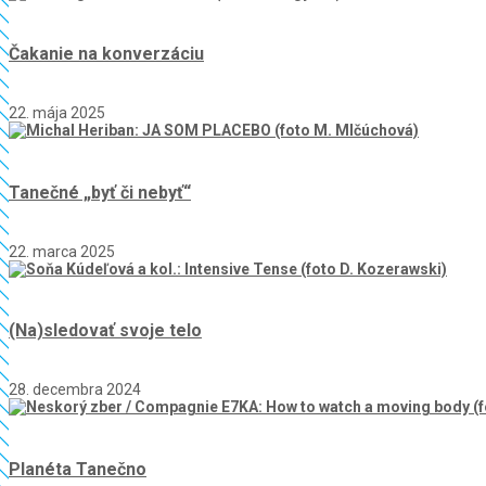
Čakanie na konverzáciu
22. mája 2025
Tanečné „byť či nebyť“
22. marca 2025
(Na)sledovať svoje telo
28. decembra 2024
Planéta Tanečno