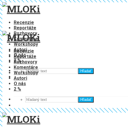
Recenzie
Reportáže
Rozhovory
Komentáre
Workshopy
Autori
Recenzie
O nás
Reportáže
2 %
Rozhovory
Komentáre
Hľadať
Workshopy
Autori
O nás
2 %
Hľadať