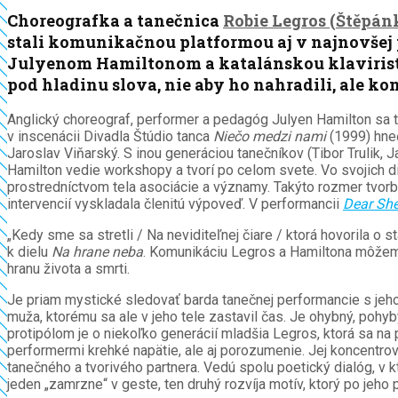
Choreografka a tanečnica
Robie Legros (Štěpán
stali komunikačnou platformou aj v najnovšej
Julyenom Hamiltonom a katalánskou klavirist
pod hladinu slova, nie aby ho nahradili, ale 
Anglický choreograf, performer a pedagóg Julyen Hamilton sa t
v inscenácii Divadla Štúdio tanca
Niečo medzi nami
(1999) hne
Jaroslav Viňarský. S inou generáciou tanečníkov (Tibor Trulik,
Hamilton vedie workshopy a tvorí po celom svete. Vo svojich d
prostredníctvom tela asociácie a významy. Takýto rozmer tvorb
intervencií vyskladala členitú výpoveď. V performancii
Dear She
„Kedy sme sa stretli / Na neviditeľnej čiare / ktorá hovorila o s
k dielu
Na hrane neba
. Komunikáciu Legros a Hamiltona môžeme 
hranu života a smrti.
Je priam mystické sledovať barda tanečnej performancie s jeh
muža, ktorému sa ale v jeho tele zastavil čas. Je ohybný, pohyb
protipólom je o niekoľko generácií mladšia Legros, ktorá sa 
performermi krehké napätie, ale aj porozumenie. Jej koncentro
tanečného a tvorivého partnera. Vedú spolu poetický dialóg, v k
jeden „zamrzne“ v geste, ten druhý rozvíja motív, ktorý po jeho p