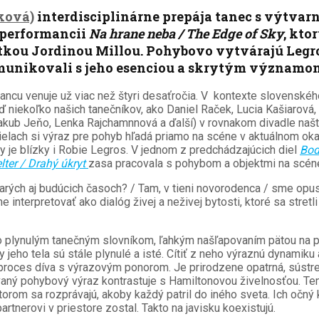
ková)
interdisciplinárne prepája tanec s výtvar
 performancii
Na hrane neba / The Edge of Sky
, kto
kou Jordinou Millou. Pohybovo vytvárajú Legro
komunikovali s jeho esenciou a skrytým významo
ancu venuje už viac než štyri desaťročia. V kontexte slovenské
ď niekoľko našich tanečníkov, ako Daniel Raček, Lucia Kašiarová,
 Jakub Jeňo, Lenka Rajchamnnová a ďalší) v rovnakom divadle naš
ielach si výraz pre pohyb hľadá priamo na scéne v aktuálnom ok
y je blízky i Robie Legros. V jednom z predchádzajúcich diel
Bod
lter / Drahý úkryt
zasa pracovala s pohybom a objektmi na scéne
tarých aj budúcich časoch? / Tam, v tieni novorodenca / sme opusti
interpretovať ako dialóg živej a neživej bytosti, ktoré sa stre
o plynulým tanečným slovníkom, ľahkým našľapovaním pätou na p
y jeho tela sú stále plynulé a isté. Cítiť z neho výraznú dynamik
na proces díva s výrazovým ponorom. Je prirodzene opatrná, sús
vaný pohybový výraz kontrastuje s Hamiltonovou živelnosťou. Ten
torom sa rozprávajú, akoby každý patril do iného sveta. Ich očný 
artnerovi v priestore zostal. Takto na javisku koexistujú.