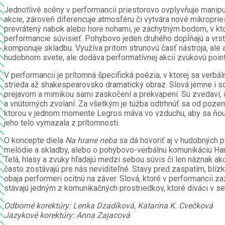
Jednotlivé scény v performancii priestorovo ovplyvňuje manipu
akcie, zároveň diferencuje atmosféru či vytvára nové mikropries
prevrátený nabok alebo hore nohami, je záchytným bodom, v kto
performancie súvisieť. Pohybovo jeden druhého dopĺňajú a vrstv
komponuje skladbu. Využíva pritom strunovú časť nástroja, ale a
hudobnom svete, ale dodáva performatívnej akcii zvukovú point
V performancii je prítomná špecifická poézia, v ktorej sa verbá
strieda až shakespearovsko dramatický obraz. Slová jemne i s
prejavom a mimikou sami zaskočení a prekvapení. Sú zvedaví, čo s
a vnútorných zvolaní. Za všetkým je túžba odtrhnúť sa od poze
ktorou v jednom momente Legros máva vo vzduchu, aby sa ňou om
jeho telo vymazala z prítomnosti.
O koncepte diela
Na hrane neba
sa dá hovoriť aj v hudobných po
melódie a skladby, alebo o pohybovo-verbálnu komunikáciu Hami
Telá, hlasy a zvuky hľadajú medzi sebou súvis či len náznak ako
často zostávajú pre nás neviditeľné. Stavy pred zaspatím, blízk
obaja performeri ocitnú na záver. Slová, ktoré v performancii z
stávajú jedným z komunikačných prostriedkov, ktoré diváci v se
Odborné korektúry: Lenka Dzadíková, Katarína K. Cvečková
Jazykové korektúry: Anna Zajacová