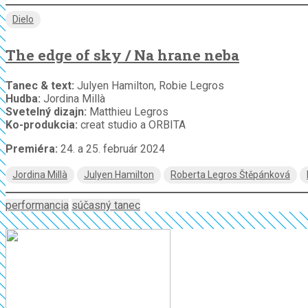
Dielo
The edge of sky / Na hrane neba
Tanec & text:
Julyen Hamilton, Robie Legros
Hudba:
Jordina Millà
Svetelný dizajn:
Matthieu Legros
Ko-produkcia:
creat studio a ORBITA
Premiéra:
24. a 25. február 2024
Jordina Millà
Julyen Hamilton
Roberta Legros Štěpánková
performancia
súčasný tanec