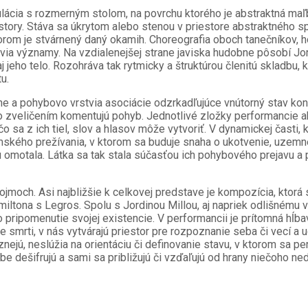
lácia s rozmerným stolom, na povrchu ktorého je abstraktná maľ
tory. Stáva sa úkrytom alebo stenou v priestore abstraktného spoje
rom je stvárnený daný okamih. Choreografia oboch tanečníkov, ho
ia významy. Na vzdialenejšej strane javiska hudobne pôsobí Jord
j jeho telo. Rozohráva tak rytmicky a štruktúrou členitú skladbu, 
u.
lne a pohybovo vrstvia asociácie odzrkadľujúce vnútorný stav konk
o zveličením komentujú pohyb. Jednotlivé zložky performancie a
a z ich tiel, slov a hlasov môže vytvoriť. V dynamickej časti, ke
mského prežívania, v ktorom sa buduje snaha o ukotvenie, uzemn
otala. Látka sa tak stala súčasťou ich pohybového prejavu a pr
jmoch. Asi najbližšie k celkovej predstave je kompozícia, ktorá s
ltona s Legros. Spolu s Jordinou Millou, aj napriek odlišnému 
 pripomenutie svojej existencie. V performancii je prítomná hĺba
e smrti, v nás vytvárajú priestor pre rozpoznanie seba či vecí a 
aznejú, neslúžia na orientáciu či definovanie stavu, v ktorom sa
be dešifrujú a sami sa približujú či vzďaľujú od hrany niečoho 