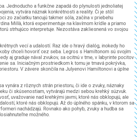
ba. Jednoducho a funkčne zapadá do plynulosti jednoliatej
nia, vytvára náznak konkrétnosti a reality. Či je stôl
ci zo začiatku tancujú takmer sóla, začína v priebehu
ina Millà, ktorá experimentuje na klavírnom krídle a priamo
ktorú strhujúco interpretuje. Nezostáva zakliesnená vo svojou
rétnych vecí a udalostí. Raz ide o hravý dialóg, inokedy ho
koby chceli hovoriť cez seba. Legros s Hamiltonom sú svojím
dy aj graduje nával zvukov, sa ocitnú v tme, v labyrinte pocitov
enie sa. Iniciačným prostriedkom k tomu je tmavá pokrývka,
iestoru. V závere skončila na Julyenovi Hamiltonovi a úplne
a vynára z rôznych strán priestoru, či ide o zvuky, náznaky
veku či skúsenostiam, vytvárajú medzi sebou krehký súzvuk.
vosť, uvažovanie nad krehkými javmi, ktoré nás obklopujú, ale
udalostí, ktoré nás obklopujú. Až do úplného spánku, v ktorom sa
 performeri nachádzajú. Rovnako ako pohyb, zvuky a hudba sa
nedosiahnuteľne možného.