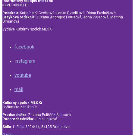
Internetový časopis mloki.sk
ISSN 1339-8113
Redakcia:
Katarína K. Cvečková, Lenka Dzadíková, Diana Pavlačková
Jazyková redakcia:
Zuzana Andrejco Ferusová, Anna Zajacová, Martina
Ulmanová
Vydáva Kultúrny spolok MLOKi.
facebook
instagram
youtube
mail
Kultúrny spolok MLOKi
občianske združenie
Predsedníčka:
Zuzana Poliščák Šnircová
Podpredsedníčka:
Lucia Lejková
Sídlo:
Ľ. Fullu 3094/14, 84105 Bratislava
O nás