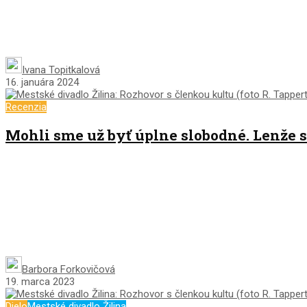
Ivana Topitkalová
16. januára 2024
Recenzia
Mohli sme už byť úplne slobodné. Lenže s
Barbora Forkovičová
19. marca 2023
Dielo
Mestské divadlo Žilina