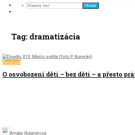
Hľadať
Tag: dramatizácia
Recenzia
O osvobození dětí – bez dětí – a přesto pr
Amálie Bulandrová