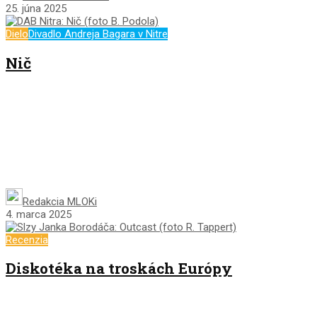
25. júna 2025
Dielo
Divadlo Andreja Bagara v Nitre
Nič
Redakcia MLOKi
4. marca 2025
Recenzia
Diskotéka na troskách Európy