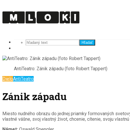
Hľadať
AntiTeatro: Zánik západu (foto Robert Tappert)
Dielo
AntiTeatro
Zánik západu
Miesto nudného obrazu do jednej priamky formovaných svetových 
vlastné vášne, svoj vlastný život, chcenie, cítenie, svoju vlastn
Námet:
Oswald Spengler