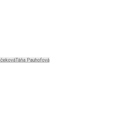
lčeková
Táňa Pauhofová