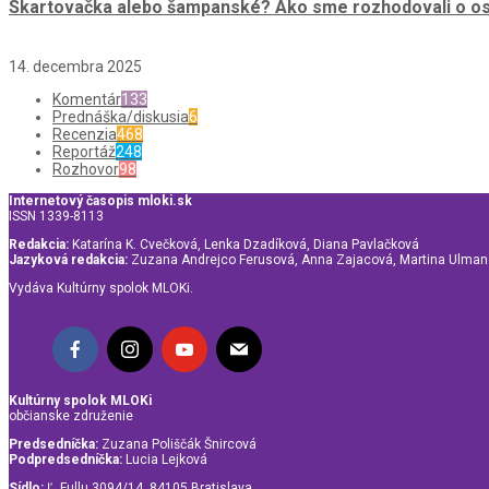
Skartovačka alebo šampanské? Ako sme rozhodovali o osu
14. decembra 2025
Komentár
133
Prednáška/diskusia
6
Recenzia
468
Reportáž
248
Rozhovor
98
Internetový časopis mloki.sk
ISSN 1339-8113
Redakcia:
Katarína K. Cvečková, Lenka Dzadíková, Diana Pavlačková
Jazyková redakcia:
Zuzana Andrejco Ferusová, Anna Zajacová, Martina Ulma
Vydáva Kultúrny spolok MLOKi.
Kultúrny spolok MLOKi
občianske združenie
Predsedníčka:
Zuzana Poliščák Šnircová
Podpredsedníčka:
Lucia Lejková
Sídlo:
Ľ. Fullu 3094/14, 84105 Bratislava