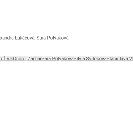
lexandra Lukáčová, Sára Polyaková
ef Vlk
Ondrej Zachar
Sára Polyaková
Silvia Sviteková
Stanislava V