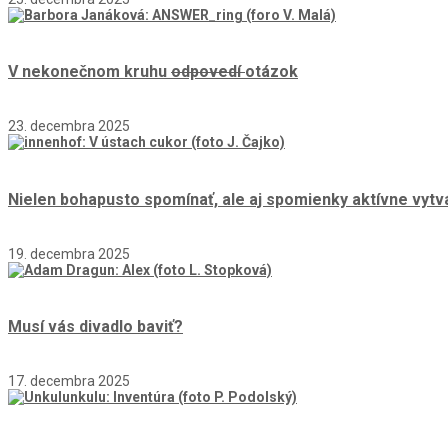
V nekonečnom kruhu
odpovedí
otázok
23. decembra 2025
Nielen bohapusto spomínať, ale aj spomienky aktívne vytv
19. decembra 2025
Musí vás divadlo baviť?
17. decembra 2025