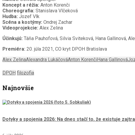
Koncept a réžia:
Anton Korenči
Choreografia:
Stanislava Vlčeková
Hudba:
Jozef Vlk
Scéna a kostýmy:
Ondrej Zachar
Videoprojekcie:
Alex Zelina
Účinkujú:
Táňa Pauhofová, Silvia Sviteková, Hana Gallinová, A
Premiéra:
20. júla 2021, CO kryt DPOH Bratislava
Alex Zelina
Alexandra Lukáčová
Anton Korenči
Hana Gallinová
Joz
DPOH
filozofia
Najnovšie
Dotyky a spojenia 2026: Na dnes stačí to, že existuje zajtra