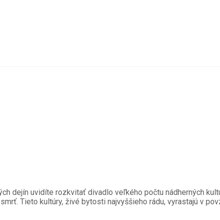
dejín uvidíte rozkvitať divadlo veľkého počtu nádherných kultúr;
ú smrť. Tieto kultúry, živé bytosti najvyššieho rádu, vyrastajú v p