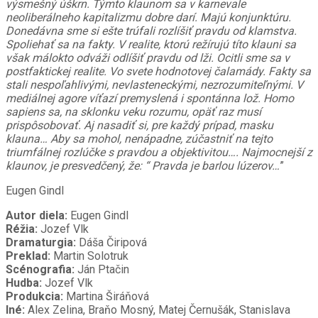
výsmešný úškrn. Týmto klaunom sa v karnevale
neoliberálneho kapitalizmu dobre darí. Majú konjunktúru.
Donedávna sme si ešte trúfali rozlíšiť pravdu od klamstva.
Spoliehať sa na fakty. V realite, ktorú režírujú títo klauni sa
však málokto odváži odlíšiť pravdu od lži. Ocitli sme sa v
postfaktickej realite. Vo svete hodnotovej čalamády. Fakty sa
stali nespoľahlivými, nevlasteneckými, nezrozumiteľnými. V
mediálnej agore víťazí premyslená i spontánna lož. Homo
sapiens sa, na sklonku veku rozumu, opäť raz musí
prispôsobovať. Aj nasadiť si, pre každý prípad, masku
klauna… Aby sa mohol, nenápadne, zúčastniť na tejto
triumfálnej rozlúčke s pravdou a objektivitou…. Najmocnejší z
klaunov, je presvedčený, že: “ Pravda je barlou lúzerov…
”
Eugen Gindl
Autor diela:
Eugen Gindl
Réžia:
Jozef Vlk
Dramaturgia:
Dáša Čiripová
Preklad:
Martin Solotruk
Scénografia:
Ján Ptačin
Hudba:
Jozef Vlk
Produkcia:
Martina Širáňová
Iné:
Alex Zelina, Braňo Mosný, Matej Černušák, Stanislava