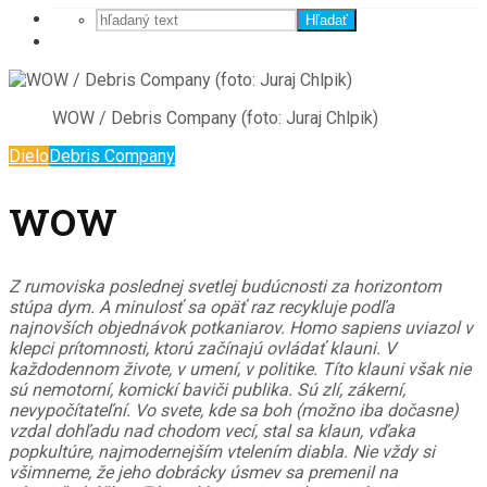
Hľadať
WOW / Debris Company (foto: Juraj Chlpik)
Dielo
Debris Company
WOW
Z rumoviska poslednej svetlej budúcnosti za horizontom
stúpa dym. A minulosť sa opäť raz recykluje podľa
najnovších objednávok potkaniarov. Homo sapiens uviazol v
klepci prítomnosti, ktorú začínajú ovládať klauni. V
každodennom živote, v umení, v politike. Títo klauni však nie
sú nemotorní, komickí baviči publika. Sú zlí, zákerní,
nevypočítateľní. Vo svete, kde sa boh (možno iba dočasne)
vzdal dohľadu nad chodom vecí, stal sa klaun, vďaka
popkultúre, najmodernejším vtelením diabla. Nie vždy si
všimneme, že jeho dobrácky úsmev sa premenil na