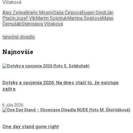
Vlčeková
Alex Zelina
Braňo Mosný
Dáša Čiripová
Eugen Gindl
Ján
Ptačin
Jozef Vlk
Martin Solotruk
Martina Širáňová
Matej
Černušák
Stanislava Vlčeková
tanečné divadlo
Najnovšie
Dotyky a spojenia 2026: Na dnes stačí to, že existuje
zajtra
6. júla 2026
One day stand gone right