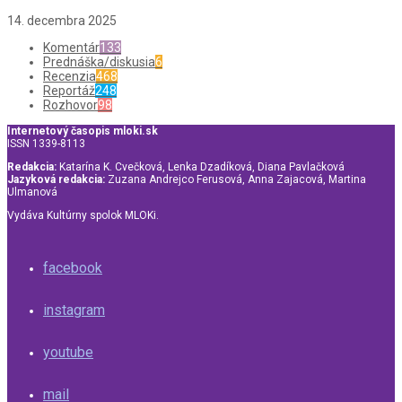
14. decembra 2025
Komentár
133
Prednáška/diskusia
6
Recenzia
468
Reportáž
248
Rozhovor
98
Internetový časopis mloki.sk
ISSN 1339-8113
Redakcia:
Katarína K. Cvečková, Lenka Dzadíková, Diana Pavlačková
Jazyková redakcia:
Zuzana Andrejco Ferusová, Anna Zajacová, Martina
Ulmanová
Vydáva Kultúrny spolok MLOKi.
facebook
instagram
youtube
mail