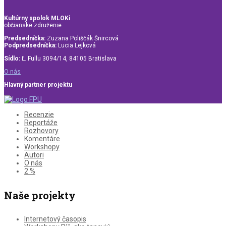
Kultúrny spolok MLOKi
občianske združenie
Predsedníčka:
Zuzana Poliščák Šnircová
Podpredsedníčka:
Lucia Lejková
Sídlo:
Ľ. Fullu 3094/14, 84105 Bratislava
O nás
Hlavný partner projektu
Recenzie
Reportáže
Rozhovory
Komentáre
Workshopy
Autori
O nás
2 %
Naše projekty
Internetový časopis