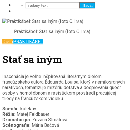
Hľadať
Praktikábel: Stať sa iným (foto O. Irša)
Dielo
PRAKTIKÁBEL
Stať sa iným
Inscenácia je voľne inšpirovaná literárnym dielom
francúzskeho autora Édouarda Louisa, ktorý v nemilosrdných
naratívoch, tematizuje mizériu detstva a dospievania queer
osoby v homofóbnom a rasistickom prostredí pracujúcej
triedy na francúzskom vidieku.
Scenár:
kolektív
Réžia:
Matej Feldbauer
Dramaturgia:
Zuzana Strnátová
Scénografia:
Mária Bačová