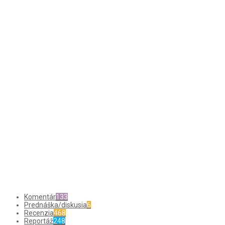
Komentár
133
Prednáška/diskusia
6
Recenzia
468
Reportáž
248