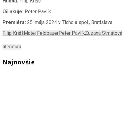
Hudba:
Filip Krišš
Účinkuje:
Peter Pavlík
Premiéra:
25. mája 2024 v Ticho a spol., Bratislava
Filip Krišš
Matej Feldbauer
Peter Pavlík
Zuzana Strnátová
literatúra
Najnovšie