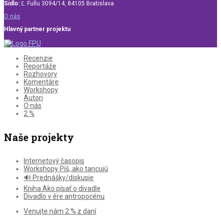
Sídlo:
Ľ. Fullu 3094/14, 84105 Bratislava
O nás
Hlavný partner projektu
Recenzie
Reportáže
Rozhovory
Komentáre
Workshopy
Autori
O nás
2 %
Naše projekty
Internetový časopis
Workshopy Píš, ako tancujú
🔊 Prednášky/diskusie
Kniha Ako písať o divadle
Divadlo v ére antropocénu
Venujte nám 2 % z daní