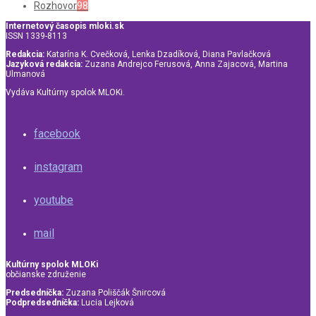
Rozhovor
98
Internetový časopis mloki.sk
ISSN 1339-8113
Redakcia:
Katarína K. Cvečková, Lenka Dzadíková, Diana Pavlačková
Jazyková redakcia:
Zuzana Andrejco Ferusová, Anna Zajacová, Martina
Ulmanová
Vydáva Kultúrny spolok MLOKi.
facebook
instagram
youtube
mail
Kultúrny spolok MLOKi
občianske združenie
Predsedníčka:
Zuzana Poliščák Šnircová
Podpredsedníčka:
Lucia Lejková