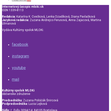
Internetový časopis mloki.sk
ISSN 1339-8113
Redakcia:
Katarína K. Cvečková, Lenka Dzadíková, Diana Pavlačková
Jazyková redakcia:
Zuzana Andrejco Ferusová, Anna Zajacová, Martina
Ulmanová
Vydáva Kultúrny spolok MLOKi.
facebook
instagram
youtube
mail
Kultúrny spolok MLOKi
občianske združenie
Predsedníčka:
Zuzana Poliščák Šnircová
Podpredsedníčka:
Lucia Lejková
Sídlo:
Ľ. Fullu 3094/14, 84105 Bratislava