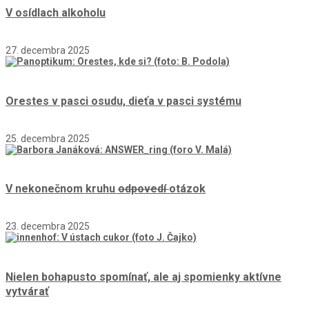
V osídlach alkoholu
27. decembra 2025
Orestes v pasci osudu, dieťa v pasci systému
25. decembra 2025
V nekonečnom kruhu
odpovedí
otázok
23. decembra 2025
Nielen bohapusto spomínať, ale aj spomienky aktívne
vytvárať