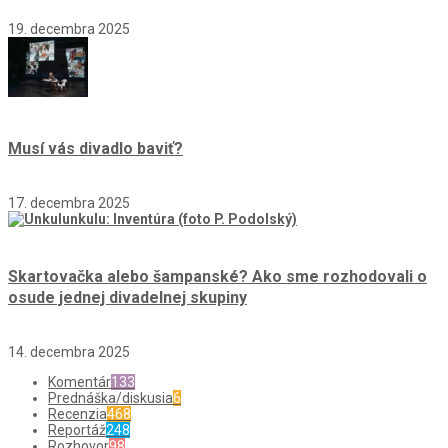
19. decembra 2025
Musí vás divadlo baviť?
17. decembra 2025
Skartovačka alebo šampanské? Ako sme rozhodovali o
osude jednej divadelnej skupiny
14. decembra 2025
Komentár
133
Prednáška/diskusia
6
Recenzia
468
Reportáž
248
Rozhovor
98