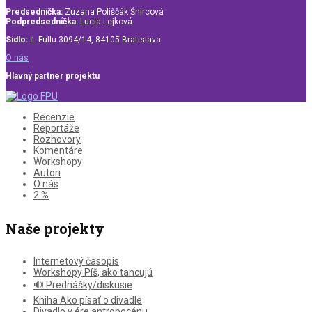
Predsedníčka:
Zuzana Poliščák Šnircová
Podpredsedníčka:
Lucia Lejková
Sídlo:
Ľ. Fullu 3094/14, 84105 Bratislava
O nás
Hlavný partner projektu
Recenzie
Reportáže
Rozhovory
Komentáre
Workshopy
Autori
O nás
2 %
Naše projekty
Internetový časopis
Workshopy Píš, ako tancujú
🔊 Prednášky/diskusie
Kniha Ako písať o divadle
Divadlo v ére antropocénu