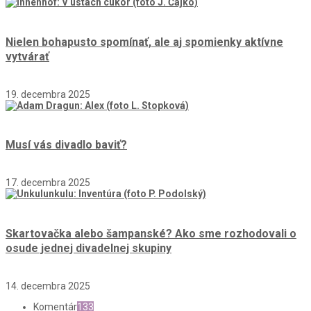
Nielen bohapusto spomínať, ale aj spomienky aktívne
vytvárať
19. decembra 2025
Musí vás divadlo baviť?
17. decembra 2025
Skartovačka alebo šampanské? Ako sme rozhodovali o
osude jednej divadelnej skupiny
14. decembra 2025
Komentár
133