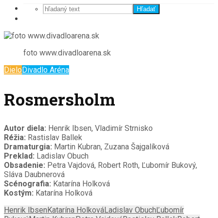
Hľadať
foto www.divadloarena.sk
Dielo
Divadlo Aréna
Rosmersholm
Autor diela:
Henrik Ibsen, Vladimír Strnisko
Réžia:
Rastislav Ballek
Dramaturgia:
Martin Kubran, Zuzana Šajgalíková
Preklad:
Ladislav Obuch
Obsadenie:
Petra Vajdová, Robert Roth, Ľubomír Bukový,
Sláva Daubnerová
Scénografia:
Katarína Holková
Kostým:
Katarína Holková
Henrik Ibsen
Katarína Holková
Ladislav Obuch
Ľubomír