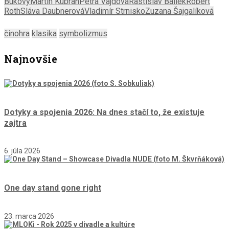
Bukový
Martin Kubran
Petra Vajdová
Rastislav Ballek
Robert
Roth
Sláva Daubnerová
Vladimír Strnisko
Zuzana Šajgalíková
činohra
klasika
symbolizmus
Najnovšie
Dotyky a spojenia 2026: Na dnes stačí to, že existuje
zajtra
6. júla 2026
One day stand gone right
23. marca 2026