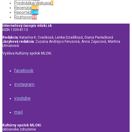
Prednáška/diskusia
6
Recenzia
468
Reportáž
248
Rozhovor
98
Internetový časopis mloki.sk
ISSN 1339-8113
Redakcia:
Katarína K. Cvečková, Lenka Dzadíková, Diana Pavlačková
Jazyková redakcia:
Zuzana Andrejco Ferusová, Anna Zajacová, Martina
Ulmanová
Vydáva Kultúrny spolok MLOKi.
facebook
instagram
youtube
mail
Kultúrny spolok MLOKi
občianske združenie