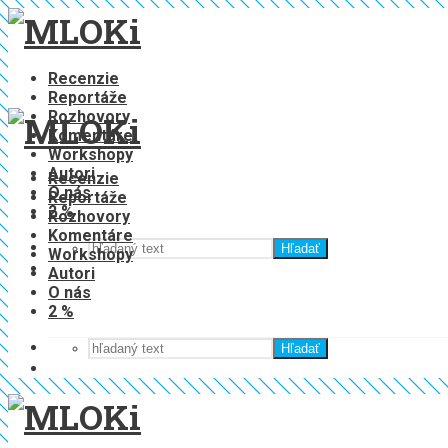
Recenzie
Reportáže
Rozhovory
Komentáre
Workshopy
Autori
Recenzie
O nás
Reportáže
2 %
Rozhovory
Komentáre
Hľadať
Workshopy
Autori
O nás
2 %
Hľadať