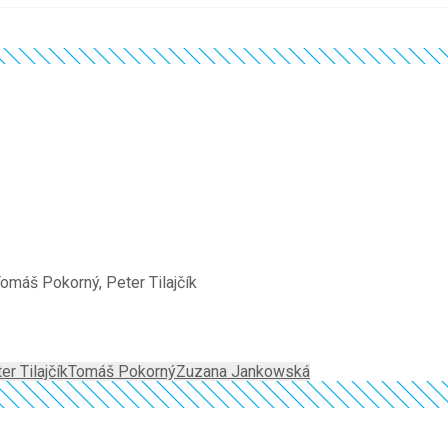
omáš Pokorný, Peter Tilajčík
er Tilajčík
Tomáš Pokorný
Zuzana Jankowská