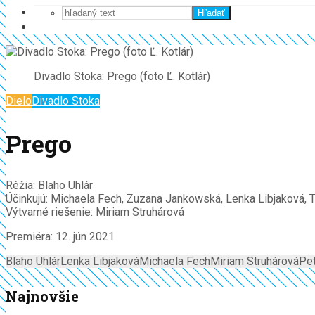
Hľadať
Divadlo Stoka: Prego (foto Ľ. Kotlár)
Dielo
Divadlo Stoka
Prego
Réžia: Blaho Uhlár
Účinkujú: Michaela Fech, Zuzana Jankowská, Lenka Libjaková, T
Výtvarné riešenie: Miriam Struhárová
Premiéra: 12. jún 2021
Blaho Uhlár
Lenka Libjaková
Michaela Fech
Miriam Struhárová
Pet
Najnovšie