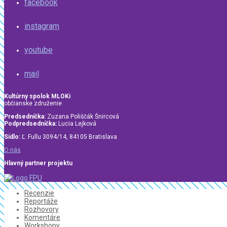
facebook
instagram
youtube
mail
Kultúrny spolok MLOKi
občianske združenie
Predsedníčka:
Zuzana Poliščák Šnircová
Podpredsedníčka:
Lucia Lejková
Sídlo:
Ľ. Fullu 3094/14, 84105 Bratislava
O nás
Hlavný partner projektu
Recenzie
Reportáže
Rozhovory
Komentáre
Workshopy