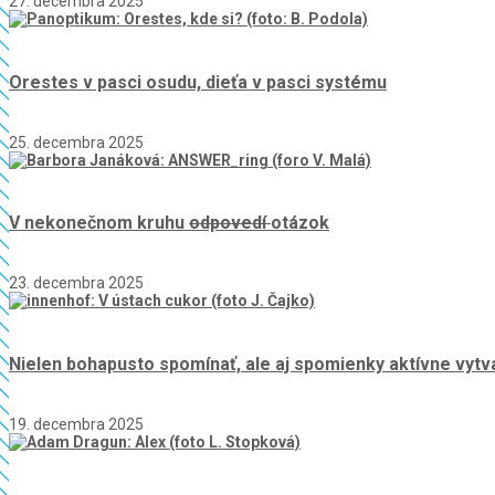
27. decembra 2025
Orestes v pasci osudu, dieťa v pasci systému
25. decembra 2025
V nekonečnom kruhu
odpovedí
otázok
23. decembra 2025
Nielen bohapusto spomínať, ale aj spomienky aktívne vytv
19. decembra 2025