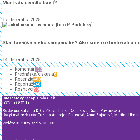
Musí vás divadlo baviť?
17. decembra 2025
Skartovačka alebo šampanské? Ako sme rozhodovali o osu
14. decembra 2025
Komentár
133
Prednáška/diskusia
6
Recenzia
468
Reportáž
248
Rozhovor
98
Internetový časopis mloki.sk
ISSN 1339-8113
Redakcia:
Katarína K. Cvečková, Lenka Dzadíková, Diana Pavlačková
Jazyková redakcia:
Zuzana Andrejco Ferusová, Anna Zajacová, Martina Ulma
Vydáva Kultúrny spolok MLOKi.