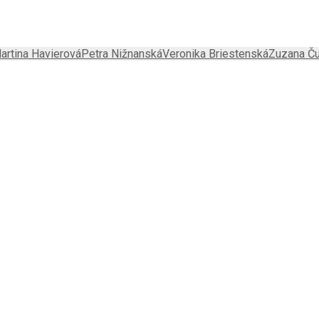
artina Havierová
Petra Nižnanská
Veronika Briestenská
Zuzana Ču