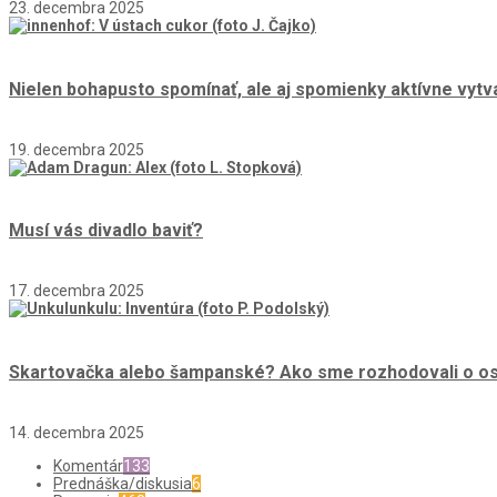
23. decembra 2025
Nielen bohapusto spomínať, ale aj spomienky aktívne vytv
19. decembra 2025
Musí vás divadlo baviť?
17. decembra 2025
Skartovačka alebo šampanské? Ako sme rozhodovali o osu
14. decembra 2025
Komentár
133
Prednáška/diskusia
6