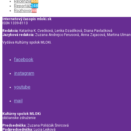
Recenzia
468
Reportáž
248
Rozhovor
98
Internetový časopis mloki.sk
ISSN 1339-8113
Redakcia:
Katarína K. Cvečková, Lenka Dzadíková, Diana Pavlačková
Jazyková redakcia:
Zuzana Andrejco Ferusová, Anna Zajacová, Martina Ulma
Vydáva Kultúrny spolok MLOKi.
facebook
instagram
youtube
mail
Kultúrny spolok MLOKi
občianske združenie
Predsedníčka:
Zuzana Poliščák Šnircová
Podpredsedníčka:
Lucia Lejková