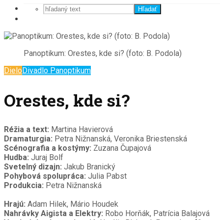
Hľadať
Panoptikum: Orestes, kde si? (foto: B. Podola)
Dielo
Divadlo Panoptikum
Orestes, kde si?
Réžia a text:
Martina Havierová
Dramaturgia:
Petra Nižnanská, Veronika Briestenská
Scénografia a kostýmy:
Zuzana Čupajová
Hudba:
Juraj Bolf
Svetelný dizajn:
Jakub Branický
Pohybová spolupráca:
Julia Pabst
Produkcia:
Petra Nižnanská
Hrajú:
Adam Hilek, Mário Houdek
Nahrávky Aigista a Elektry:
Robo Horňák, Patrícia Balajová