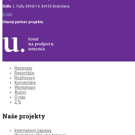
Sídlo:
Ľ. Fullu 3094/14, 84105 Bratislava
O nás
Hlavný partner projektu
Recenzie
Reportáže
Rozhovory
Komentáre
Workshopy
Autori
O nás
2 %
Naše projekty
Internetový časopis