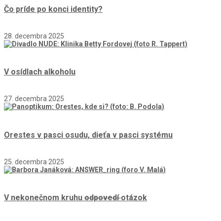
Čo príde po konci identity?
28. decembra 2025
V osídlach alkoholu
27. decembra 2025
Orestes v pasci osudu, dieťa v pasci systému
25. decembra 2025
V nekonečnom kruhu
odpovedí
otázok