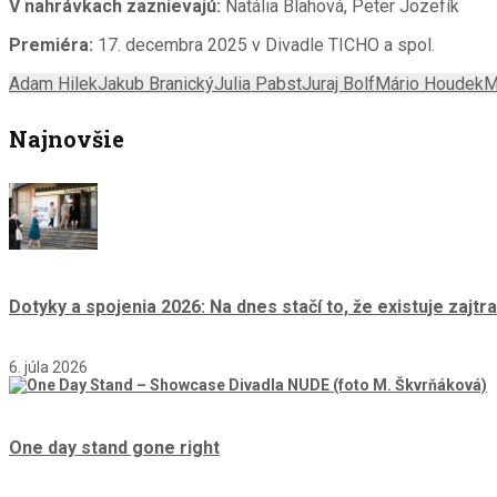
V nahrávkach zaznievajú:
Natália Blahová, Peter Jozefík
Premiéra:
17. decembra 2025 v Divadle TICHO a spol.
Adam Hilek
Jakub Branický
Julia Pabst
Juraj Bolf
Mário Houdek
M
Najnovšie
Dotyky a spojenia 2026: Na dnes stačí to, že existuje zajtra
6. júla 2026
One day stand gone right