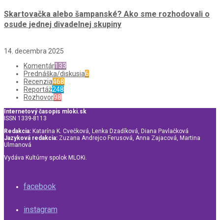
Skartovačka alebo šampanské? Ako sme rozhodovali o
osude jednej divadelnej skupiny
14. decembra 2025
Komentár
133
Prednáška/diskusia
6
Recenzia
468
Reportáž
248
Rozhovor
98
Internetový časopis mloki.sk
ISSN 1339-8113
Redakcia:
Katarína K. Cvečková, Lenka Dzadíková, Diana Pavlačková
Jazyková redakcia:
Zuzana Andrejco Ferusová, Anna Zajacová, Martina
Ulmanová
Vydáva Kultúrny spolok MLOKi.
facebook
instagram