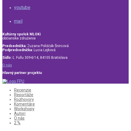
youtube
mail
Kultúrny spolok MLOKi
občianske združenie
Predsedníčka:
Zuzana Poliščák Šnircová
Podpredsedníčka:
Lucia Lejková
Sídlo:
Ľ. Fullu 3094/14, 84105 Bratislava
O nás
Hlavný partner projektu
Recenzie
Reportáže
Rozhovory
Komentáre
Workshopy
Autori
O nás
2 %