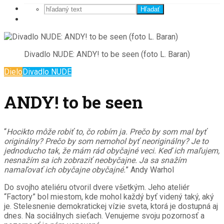
Hľadať
Divadlo NUDE: ANDY! to be seen (foto L. Baran)
Dielo
Divadlo NUDE
ANDY! to be seen
“
Hocikto môže robiť to, čo robím ja. Prečo by som mal byť
originálny? Prečo by som nemohol byť neoriginálny? Je to
jednoducho tak, že mám rád obyčajné veci. Keď ich maľujem,
nesnažím sa ich zobraziť neobyčajne. Ja sa snažím
namaľovať ich obyčajne obyčajné.
” Andy Warhol
Do svojho ateliéru otvoril dvere všetkým. Jeho ateliér
“Factory” bol miestom, kde mohol každý byť videný taký, aký
je. Stelesnenie demokratickej vízie sveta, ktorá je dostupná aj
dnes. Na sociálnych sieťach. Venujeme svoju pozornosť a