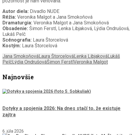
pozornosť je nám venovaná.
Autor diela:
Divadlo NUDE
Réžia:
Veronika Malgot a Jana Smokoňová
Dramaturgia:
Veronika Malgot a Jana Smokoňová
Obsadenie:
Šimon Ferstl, Lenka Libjaková, Lýdia Ondrušová,
Lukáš Pelč
Scénografia:
Laura Štorcelová
Kostým:
Laura Štorcelová
Jana Smokoňová
Laura Štorcelová
Lenka Libjaková
Lukáš
Pelč
Lýdia Ondrušová
Šimon Ferstl
Veronika Malgot
Najnovšie
Dotyky a spojenia 2026: Na dnes stačí to, že existuje
zajtra
6. júla 2026