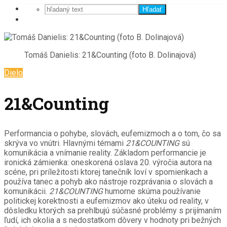
Hľadať
Tomáš Danielis: 21&Counting (foto B. Dolinajová)
Dielo
21&Counting
Performancia o pohybe, slovách, eufemizmoch a o tom, čo sa
skrýva vo vnútri. Hlavnými témami
21&COUNTING
sú
komunikácia a vnímanie reality. Základom performancie je
ironická zámienka: oneskorená oslava 20. výročia autora na
scéne, pri príležitosti ktorej tanečník loví v spomienkach a
používa tanec a pohyb ako nástroje rozprávania o slovách a
komunikácii.
21&COUNTING
humorne skúma používanie
politickej korektnosti a eufemizmov ako úteku od reality, v
dôsledku ktorých sa prehlbujú súčasné problémy s prijímaním
ľudí, ich okolia a s nedostatkom dôvery v hodnoty pri bežných