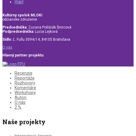
mail
Kultúrny spolok MLOKi
občianske združenie
Predsedníčka:
Zuzana Poliščák Šnircová
Podpredsedníčka:
Lucia Lejková
Sídlo:
Ľ. Fullu 3094/14, 84105 Bratislava
O nás
Hlavný partner projektu
Recenzie
Reportáže
Rozhovory
Komentáre
Workshopy
Autori
O nás
2 %
Naše projekty