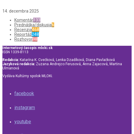
14. decembra 2025
Komentár
133
Prednáška/diskusia
6
Recenzia
468
Reportáž
248
Rozhovor
98
Internetový časopis mloki.sk
ISSN 1339-8113
Redakcia:
Katarína K. Cvečková, Lenka Dzadíková, Diana Pavlačková
Jazyková redakcia:
Zuzana Andrejco Ferusová, Anna Zajacová, Martina
Ulmanová
Vydáva Kultúrny spolok MLOKi.
facebook
instagram
youtube