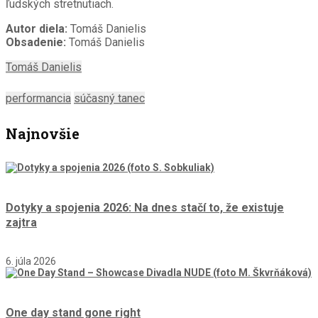
ľudských stretnutiach.
Autor diela:
Tomáš Danielis
Obsadenie:
Tomáš Danielis
Tomáš Danielis
performancia
súčasný tanec
Najnovšie
Dotyky a spojenia 2026: Na dnes stačí to, že existuje
zajtra
6. júla 2026
One day stand gone right