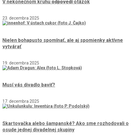
V nekonečnom kruhu
odpovedí
otázok
23. decembra 2025
Nielen bohapusto spomínať, ale aj spomienky aktívne
vytvárať
19. decembra 2025
Musí vás divadlo baviť?
17. decembra 2025
Skartovačka alebo šampanské? Ako sme rozhodovali o
osude jednej divadelnej skupiny