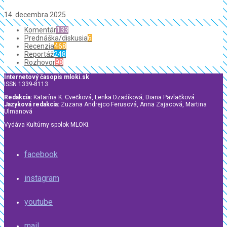
14. decembra 2025
Komentár
133
Prednáška/diskusia
6
Recenzia
468
Reportáž
248
Rozhovor
98
Internetový časopis mloki.sk
ISSN 1339-8113
Redakcia:
Katarína K. Cvečková, Lenka Dzadíková, Diana Pavlačková
Jazyková redakcia:
Zuzana Andrejco Ferusová, Anna Zajacová, Martina
Ulmanová
Vydáva Kultúrny spolok MLOKi.
facebook
instagram
youtube
mail