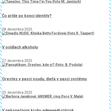
Čo príde po konci identity?
28. decembra 2025
V osídlach alkoholu
27. decembra 2025
Orestes v pasci osudu, dieťa v pasci systému
25. decembra 2025
V nekonečnom kruhu
odpovedí
otázok