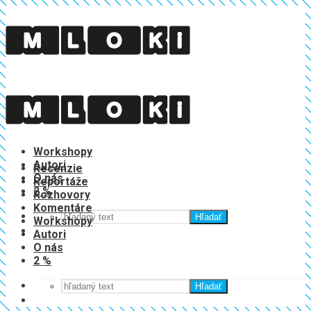
Recenzie
Reportáže
Rozhovory
Komentáre
Workshopy
Autori
Recenzie
O nás
Reportáže
2 %
Rozhovory
Komentáre
Hľadať
Workshopy
Autori
O nás
2 %
Hľadať