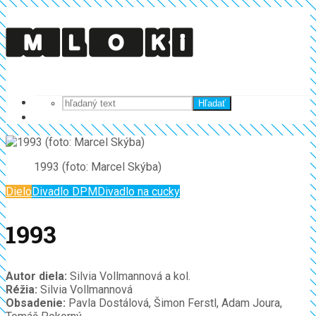
Hľadať
1993 (foto: Marcel Skýba)
Dielo
Divadlo DPM
Divadlo na cucky
1993
Autor diela:
Silvia Vollmannová a kol.
Réžia:
Silvia Vollmannová
Obsadenie:
Pavla Dostálová, Šimon Ferstl, Adam Joura,