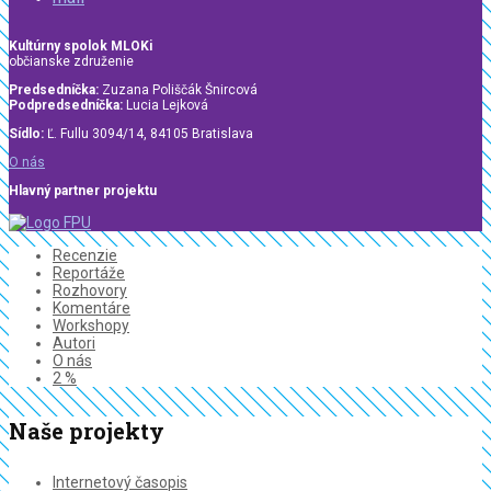
Kultúrny spolok MLOKi
občianske združenie
Predsedníčka:
Zuzana Poliščák Šnircová
Podpredsedníčka:
Lucia Lejková
Sídlo:
Ľ. Fullu 3094/14, 84105 Bratislava
O nás
Hlavný partner projektu
Recenzie
Reportáže
Rozhovory
Komentáre
Workshopy
Autori
O nás
2 %
Naše projekty
Internetový časopis