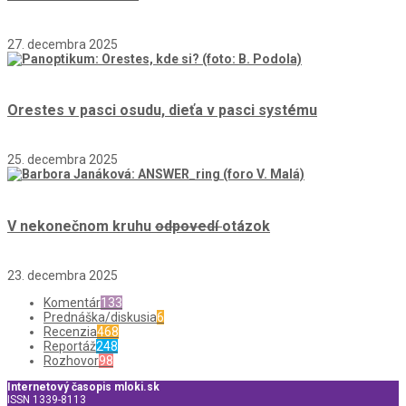
27. decembra 2025
Orestes v pasci osudu, dieťa v pasci systému
25. decembra 2025
V nekonečnom kruhu
odpovedí
otázok
23. decembra 2025
Komentár
133
Prednáška/diskusia
6
Recenzia
468
Reportáž
248
Rozhovor
98
Internetový časopis mloki.sk
ISSN 1339-8113