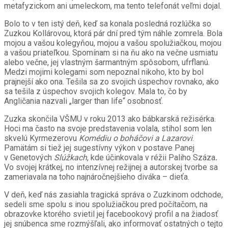
metafyzickom ani umeleckom, ma tento telefonát veľmi dojal.
Bolo to v ten istý deň, keď sa konala posledná rozlúčka so
Zuzkou Kollárovou, ktorá pár dní pred tým náhle zomrela. Bola
mojou a vašou kolegyňou, mojou a vašou spolužiačkou, mojou
a vašou priateľkou. Spomínam si na ňu ako na večne usmiatu
alebo večne, jej vlastným šarmantným spôsobom, ufrflanú.
Medzi mojimi kolegami som nepoznal nikoho, kto by bol
prajnejší ako ona. Tešila sa zo svojich úspechov rovnako, ako
sa tešila z úspechov svojich kolegov. Mala to, čo by
Angličania nazvali „larger than life“ osobnosť.
Zuzka skončila VŠMU v roku 2013 ako bábkarská režisérka.
Hoci ma často na svoje predstavenia volala, stihol som len
skvelú Kyrmezerovu
Komédiu o boháčovi a Lazarovi
.
Pamätám si tiež jej sugestívny výkon v postave Panej
v Genetových
Slúžkach
, kde účinkovala v réžii Paliho Száza
.
Vo svojej krátkej, no intenzívnej režijnej a autorskej tvorbe sa
zameriavala na toho najnáročnejšieho diváka – dieťa.
V deň, keď nás zasiahla tragická správa o Zuzkinom odchode,
sedeli sme spolu s inou spolužiačkou pred počítačom, na
obrazovke ktorého svietil jej facebookový profil a na žiadosť
jej snúbenca sme rozmýšľali, ako informovať ostatných o tejto