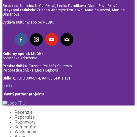
Redakcia:
Katarína K. Cvečková, Lenka Dzadíková, Diana Pavlačková
Jazyková redakcia:
Zuzana Andrejco Ferusová, Anna Zajacová, Martina
Ulmanová
Vydáva Kultúrny spolok MLOKi.
Kultúrny spolok MLOKi
občianske združenie
Predsedníčka:
Zuzana Poliščák Šnircová
Podpredsedníčka:
Lucia Lejková
Sídlo:
Ľ. Fullu 3094/14, 84105 Bratislava
O nás
Hlavný partner projektu
Recenzie
Reportáže
Rozhovory
Komentáre
Workshopy
Autori