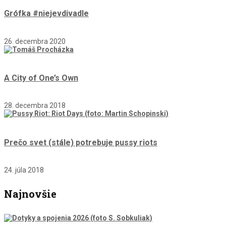
Grófka #niejevdivadle
26. decembra 2020
A City of One’s Own
28. decembra 2018
Prečo svet (stále) potrebuje pussy riots
24. júla 2018
Najnovšie