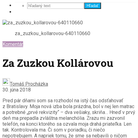
Hľadať
za_zuzkou_kollarovou-640110660
Komentár
Za Zuzkou Kollárovou
Tomáš Procházka
30. júna 2018
Pred pár dňami som sa rozhodol na istý čas odsťahovať
z Bratislavy. Moja nová izba bola prázdna, bol v nej len matrac
a potrebné „prvé rekvizity“ – dva vešiaky, skriňa… Hneď v prvý
deň ma prepadla zvláštna melanchólia. Zrazu mi zazvonil
telefón, na konci ktorého sa ozvala moja drahá priateľka. Len
tak. Kontrolovala ma. Či som v poriadku, či niečo
nepotrebujem. A napriek tomu, že sme sa nebavili o ničom