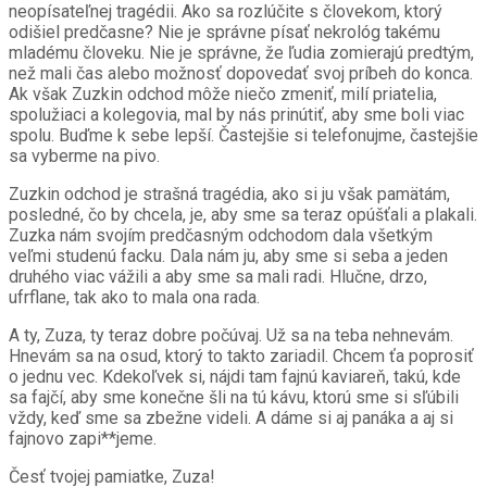
neopísateľnej tragédii. Ako sa rozlúčite s človekom, ktorý
odišiel predčasne? Nie je správne písať nekrológ takému
mladému človeku. Nie je správne, že ľudia zomierajú predtým,
než mali čas alebo možnosť dopovedať svoj príbeh do konca.
Ak však Zuzkin odchod môže niečo zmeniť, milí priatelia,
spolužiaci a kolegovia, mal by nás prinútiť, aby sme boli viac
spolu. Buďme k sebe lepší. Častejšie si telefonujme, častejšie
sa vyberme na pivo.
Zuzkin odchod je strašná tragédia, ako si ju však pamätám,
posledné, čo by chcela, je, aby sme sa teraz opúšťali a plakali.
Zuzka nám svojím predčasným odchodom dala všetkým
veľmi studenú facku. Dala nám ju, aby sme si seba a jeden
druhého viac vážili a aby sme sa mali radi. Hlučne, drzo,
ufrflane, tak ako to mala ona rada.
A ty, Zuza, ty teraz dobre počúvaj. Už sa na teba nehnevám.
Hnevám sa na osud, ktorý to takto zariadil. Chcem ťa poprosiť
o jednu vec. Kdekoľvek si, nájdi tam fajnú kaviareň, takú, kde
sa fajčí, aby sme konečne šli na tú kávu, ktorú sme si sľúbili
vždy, keď sme sa zbežne videli. A dáme si aj panáka a aj si
fajnovo zapi**jeme.
Česť tvojej pamiatke, Zuza!