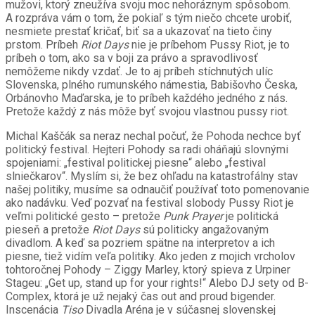
mužovi, ktorý zneužíva svoju moc nehoráznym spôsobom.
A rozpráva vám o tom, že pokiaľ s tým niečo chcete urobiť,
nesmiete prestať kričať, biť sa a ukazovať na tieto činy
prstom. Príbeh
Riot Days
nie je príbehom Pussy Riot, je to
príbeh o tom, ako sa v boji za právo a spravodlivosť
nemôžeme nikdy vzdať. Je to aj príbeh stíchnutých ulíc
Slovenska, plného rumunského námestia, Babišovho Česka,
Orbánovho Maďarska, je to príbeh každého jedného z nás.
Pretože každý z nás môže byť svojou vlastnou pussy riot.
Michal Kaščák sa neraz nechal počuť, že Pohoda nechce byť
politický festival. Hejteri Pohody sa radi oháňajú slovnými
spojeniami: „festival politickej piesne“ alebo „festival
slniečkarov“. Myslím si, že bez ohľadu na katastrofálny stav
našej politiky, musíme sa odnaučiť používať toto pomenovanie
ako nadávku. Veď pozvať na festival slobody Pussy Riot je
veľmi politické gesto – pretože
Punk Prayer
je politická
pieseň a pretože
Riot Days
sú politicky angažovaným
divadlom. A keď sa pozriem spätne na interpretov a ich
piesne, tiež vidím veľa politiky. Ako jeden z mojich vrcholov
tohtoročnej Pohody – Ziggy Marley, ktorý spieva z Urpiner
Stageu: „Get up, stand up for your rights!“ Alebo DJ sety od B-
Complex, ktorá je už nejaký čas out and proud bigender.
Inscenácia
Tiso
Divadla Aréna je v súčasnej slovenskej