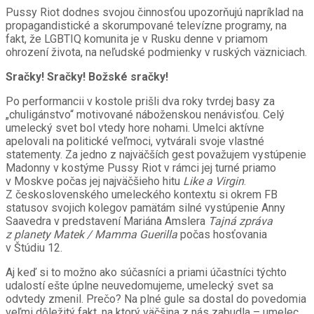
Pussy Riot dodnes svojou činnosťou upozorňujú napríklad na
propagandistické a skorumpované televízne programy, na
fakt, že LGBTIQ komunita je v Rusku denne v priamom
ohrození života, na neľudské podmienky v ruských väzniciach.
Sračky! Sračky! Božské sračky!
Po performancii v kostole prišli dva roky tvrdej basy za
„chuligánstvo“ motivované náboženskou nenávisťou. Celý
umelecký svet bol vtedy hore nohami. Umelci aktívne
apelovali na politické veľmoci, vytvárali svoje vlastné
statementy. Za jedno z najväčších gest považujem vystúpenie
Madonny v kostýme Pussy Riot v rámci jej turné priamo
v Moskve počas jej najväčšieho hitu
Like a Virgin
.
Z československého umeleckého kontextu si okrem FB
statusov svojich kolegov pamätám silné vystúpenie Anny
Saavedra v predstavení Mariána Amslera
Tajná zpráva
z planety Matek / Mamma Guerilla
počas hosťovania
v Štúdiu 12.
Aj keď si to možno ako súčasníci a priami účastníci týchto
udalostí ešte úplne neuvedomujeme, umelecký svet sa
odvtedy zmenil. Prečo? Na plné gule sa dostal do povedomia
veľmi dôležitý fakt, na ktorý väčšina z nás zabudla – umelec