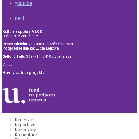
youtube
mail
Kultúrny spolok MLOKi
občianske združenie
Predsedníčka:
Zuzana Poliščák Šnircová
Podpredsedníčka:
Lucia Lejková
Sídlo:
Ľ. Fullu 3094/14, 84105 Bratislava
O nás
Hlavný partner projektu
Recenzie
Reportáže
Rozhovory
Komentáre