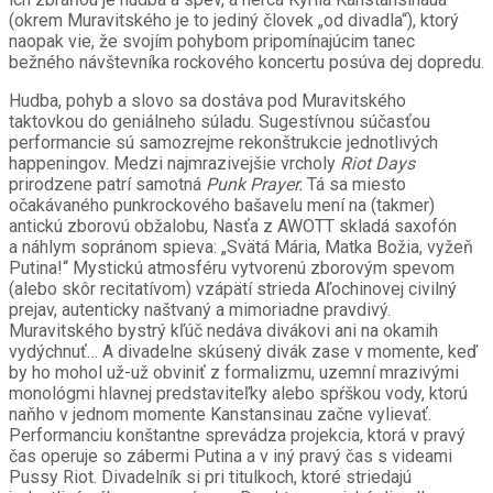
(okrem Muravitského je to jediný človek „od divadla“), ktorý
naopak vie, že svojím pohybom pripomínajúcim tanec
bežného návštevníka rockového koncertu posúva dej dopredu.
Hudba, pohyb a slovo sa dostáva pod Muravitského
taktovkou do geniálneho súladu. Sugestívnou súčasťou
performancie sú samozrejme rekonštrukcie jednotlivých
happeningov. Medzi najmrazivejšie vrcholy
Riot Days
prirodzene patrí samotná
Punk Prayer.
Tá sa miesto
očakávaného punkrockového bašavelu mení na (takmer)
antickú zborovú obžalobu, Nasťa z AWOTT skladá saxofón
a náhlym sopránom spieva: „Svätá Mária, Matka Božia, vyžeň
Putina!“ Mystickú atmosféru vytvorenú zborovým spevom
(alebo skôr recitatívom) vzápätí strieda Aľochinovej civilný
prejav, autenticky naštvaný a mimoriadne pravdivý.
Muravitského bystrý kľúč nedáva divákovi ani na okamih
vydýchnuť… A divadelne skúsený divák zase v momente, keď
by ho mohol už-už obviniť z formalizmu, uzemní mrazivými
monológmi hlavnej predstaviteľky alebo spŕškou vody, ktorú
naňho v jednom momente Kanstansinau začne vylievať.
Performanciu konštantne sprevádza projekcia, ktorá v pravý
čas operuje so zábermi Putina a v iný pravý čas s videami
Pussy Riot. Divadelník si pri titulkoch, ktoré striedajú