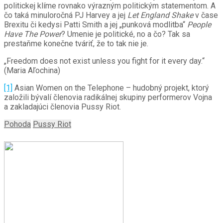
politickej klíme rovnako výrazným politickým statementom. A
čo taká minuloročná PJ Harvey a jej
Let England Shake
v čase
Brexitu či kedysi Patti Smith a jej „punková modlitba“
People
Have The Power
? Umenie je politické, no a čo? Tak sa
prestaňme konečne tváriť, že to tak nie je.
„Freedom does not exist unless you fight for it every day.“
(Maria Aľochina)
[1]
Asian Women on the Telephone – hudobný projekt, ktorý
založili bývalí členovia radikálnej skupiny performerov Vojna
a zakladajúci členovia Pussy Riot.
Pohoda
Pussy Riot