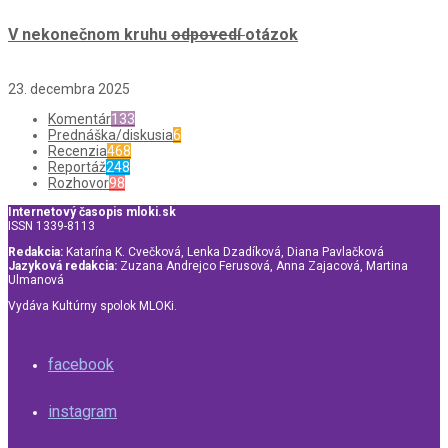
V nekonečnom kruhu
odpovedí
otázok
23. decembra 2025
Komentár
133
Prednáška/diskusia
6
Recenzia
468
Reportáž
248
Rozhovor
98
Internetový časopis mloki.sk
ISSN 1339-8113
Redakcia:
Katarína K. Cvečková, Lenka Dzadíková, Diana Pavlačková
Jazyková redakcia:
Zuzana Andrejco Ferusová, Anna Zajacová, Martina
Ulmanová
Vydáva Kultúrny spolok MLOKi.
facebook
instagram