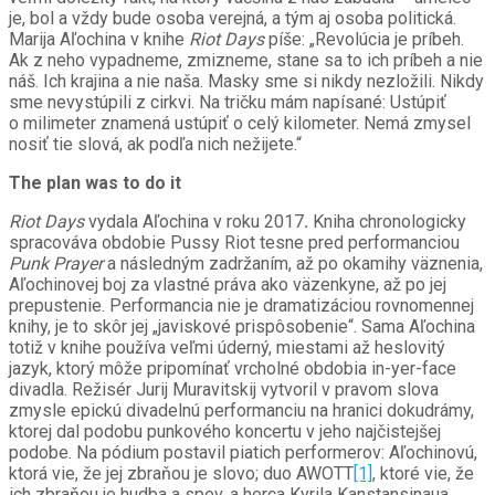
je, bol a vždy bude osoba verejná, a tým aj osoba politická.
Marija Aľochina v knihe
Riot Days
píše: „Revolúcia je príbeh.
Ak z neho vypadneme, zmizneme, stane sa to ich príbeh a nie
náš. Ich krajina a nie naša. Masky sme si nikdy nezložili. Nikdy
sme nevystúpili z cirkvi. Na tričku mám napísané: Ustúpiť
o milimeter znamená ustúpiť o celý kilometer. Nemá zmysel
nosiť tie slová, ak podľa nich nežijete.“
The plan was to do it
Riot Days
vydala Aľochina v roku 2017
.
Kniha chronologicky
spracováva obdobie Pussy Riot tesne pred performanciou
Punk Prayer
a následným zadržaním, až po okamihy väznenia,
Aľochinovej boj za vlastné práva ako väzenkyne, až po jej
prepustenie. Performancia nie je dramatizáciou rovnomennej
knihy, je to skôr jej „javiskové prispôsobenie“. Sama Aľochina
totiž v knihe používa veľmi úderný, miestami až heslovitý
jazyk, ktorý môže pripomínať vrcholné obdobia in-yer-face
divadla. Režisér Jurij Muravitskij vytvoril v pravom slova
zmysle epickú divadelnú performanciu na hranici dokudrámy,
ktorej dal podobu punkového koncertu v jeho najčistejšej
podobe. Na pódium postavil piatich performerov: Aľochinovú,
ktorá vie, že jej zbraňou je slovo; duo AWOTT
[1]
, ktoré vie, že
ich zbraňou je hudba a spev, a herca Kyrila Kanstansinaua