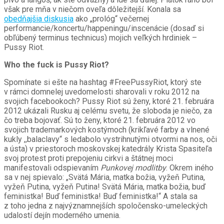
však pre mňa v niečom oveľa dôležitejší. Konala sa
obedňajšia diskusia
ako „prológ“ večernej
performancie/koncertu/happeningu/inscenácie (dosaď si
obľúbený terminus technicus) mojich veľkých hrdiniek –
Pussy Riot.
Who the fuck is Pussy Riot?
Spomínate si ešte na hashtag #FreePussyRiot, ktorý ste
v rámci domnelej uvedomelosti sharovali v roku 2012 na
svojich facebookoch? Pussy Riot sú ženy, ktoré 21. februára
2012 ukázali Rusku aj celému svetu, že sloboda je niečo, za
čo treba bojovať. Sú to ženy, ktoré 21. februára 2012 vo
svojich trademarkových kostýmoch (krikľavé farby a vlnené
kukly ,,balaclavy“ s ledabolo vystrihnutými otvormi na nos, oči
a ústa) v priestoroch moskovskej katedrály Krista Spasiteľa
svoj protest proti prepojeniu cirkvi a štátnej moci
manifestovali odspievaním
Punkovej modlitby
. Okrem iného
sa v nej spievalo: „Svätá Mária, matka božia, vyžeň Putina,
vyžeň Putina, vyžeň Putina! Svätá Mária, matka božia, buď
feministka! Buď feministka! Buď feministka!“ A stala sa
z toho jedna z najvýznamnejších spoločensko-umeleckých
udalostí dejín moderného umenia.