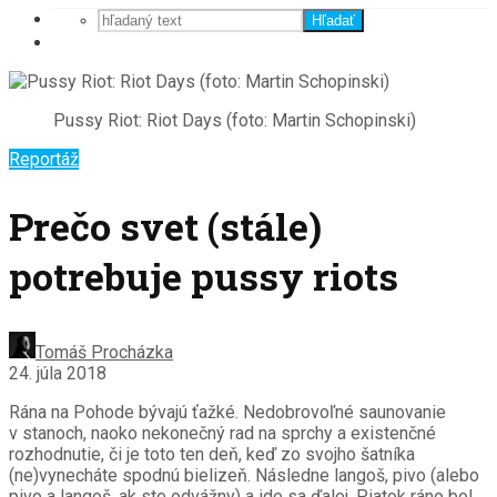
Hľadať
Pussy Riot: Riot Days (foto: Martin Schopinski)
Reportáž
Prečo svet (stále)
potrebuje pussy riots
Tomáš Procházka
24. júla 2018
Rána na Pohode bývajú ťažké. Nedobrovoľné saunovanie
v stanoch, naoko nekonečný rad na sprchy a existenčné
rozhodnutie, či je toto ten deň, keď zo svojho šatníka
(ne)vynecháte spodnú bielizeň. Následne langoš, pivo (alebo
pivo a langoš, ak ste odvážny) a ide sa ďalej. Piatok ráno bol