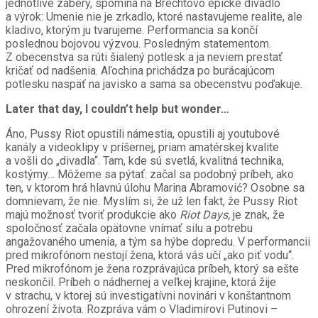
jednotlivé zábery, spomína na Brechtovo epické divadlo
a výrok: Umenie nie je zrkadlo, ktoré nastavujeme realite, ale
kladivo, ktorým ju tvarujeme. Performancia sa končí
poslednou bojovou výzvou. Posledným statementom.
Z obecenstva sa rúti šialený potlesk a ja neviem prestať
kričať od nadšenia. Aľochina prichádza po burácajúcom
potlesku naspäť na javisko a sama sa obecenstvu poďakuje.
Later that day, I couldn’t help but wonder…
Áno, Pussy Riot opustili námestia, opustili aj youtubové
kanály a videoklipy v príšernej, priam amatérskej kvalite
a vošli do „divadla“. Tam, kde sú svetlá, kvalitná technika,
kostýmy… Môžeme sa pýtať: začal sa podobný príbeh, ako
ten, v ktorom hrá hlavnú úlohu Marina Abramović? Osobne sa
domnievam, že nie. Myslím si, že už len fakt, že Pussy Riot
majú možnosť tvoriť produkcie ako
Riot Days,
je znak, že
spoločnosť začala opätovne vnímať silu a potrebu
angažovaného umenia, a tým sa hýbe dopredu. V performancii
pred mikrofónom nestojí žena, ktorá vás učí „ako piť vodu“.
Pred mikrofónom je žena rozprávajúca príbeh, ktorý sa ešte
neskončil. Príbeh o nádhernej a veľkej krajine, ktorá žije
v strachu, v ktorej sú investigatívni novinári v konštantnom
ohrození života. Rozpráva vám o Vladimirovi Putinovi –