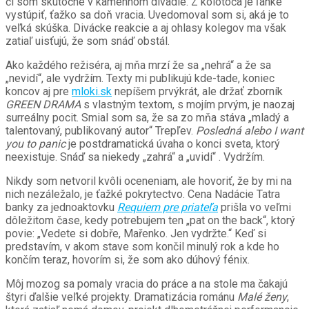
či som skutočne v kamennom divadle. Z kolotoča je ľahké
vystúpiť, ťažko sa doň vracia. Uvedomoval som si, aká je to
veľká skúška. Divácke reakcie a aj ohlasy kolegov ma však
zatiaľ uisťujú, že som snáď obstál.
Ako každého režiséra, aj mňa mrzí že sa „nehrá“ a že sa
„nevidí“, ale vydržím. Texty mi publikujú kde-tade, koniec
koncov aj pre
mloki.sk
nepíšem prvýkrát, ale držať zborník
GREEN DRAMA
s vlastným textom, s mojím prvým, je naozaj
surreálny pocit. Smial som sa, že sa zo mňa stáva „mladý a
talentovaný, publikovaný autor“ Trepľev.
Posledná
alebo I want
you to panic
je postdramatická úvaha o konci sveta, ktorý
neexistuje. Snáď sa niekedy „zahrá“ a „uvidí“ . Vydržím.
Nikdy som netvoril kvôli oceneniam, ale hovoriť, že by mi na
nich nezáležalo, je ťažké pokrytectvo. Cena Nadácie Tatra
banky za jednoaktovku
Requiem pre priateľa
prišla vo veľmi
dôležitom čase, kedy potrebujem ten „pat on the back“,
ktorý
povie: „Vedete si dobře, Mařenko. Jen vydržte.“ Keď si
predstavím, v akom stave som končil minulý rok a kde ho
končím teraz, hovorím si, že som ako dúhový fénix.
Môj mozog sa pomaly vracia do práce a na stole ma čakajú
štyri ďalšie veľké projekty. Dramatizácia románu
Malé ženy
,