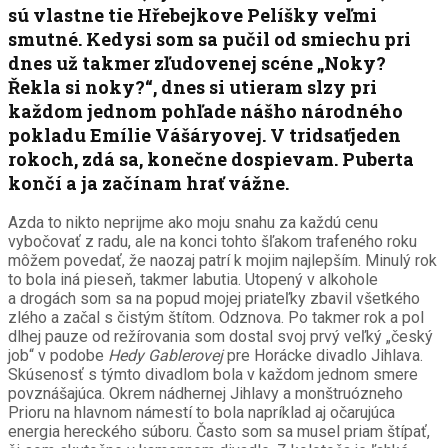
sú vlastne tie Hřebejkove Pelíšky veľmi
smutné. Kedysi som sa pučil od smiechu pri
dnes už takmer zľudovenej scéne „Noky?
Řekla si noky?“, dnes si utieram slzy pri
každom jednom pohľade nášho národného
pokladu Emílie Vášáryovej. V tridsaťjeden
rokoch, zdá sa, konečne dospievam. Puberta
končí a ja začínam hrať vážne.
Azda to nikto neprijme ako moju snahu za každú cenu
vybočovať z radu, ale na konci tohto šľakom trafeného roku
môžem povedať, že naozaj patrí k mojim najlepším. Minulý rok
to bola iná pieseň, takmer labutia. Utopený v alkohole
a drogách som sa na popud mojej priateľky zbavil všetkého
zlého a začal s čistým štítom. Odznova. Po takmer rok a pol
dlhej pauze od režírovania som dostal svoj prvý veľký „český
job“ v podobe
Hedy Gablerovej
pre Horácke divadlo Jihlava.
Skúsenosť s týmto divadlom bola v každom jednom smere
povznášajúca. Okrem nádhernej Jihlavy a monštruózneho
Prioru na hlavnom námestí to bola napríklad aj očarujúca
energia hereckého súboru. Často som sa musel priam štípať,