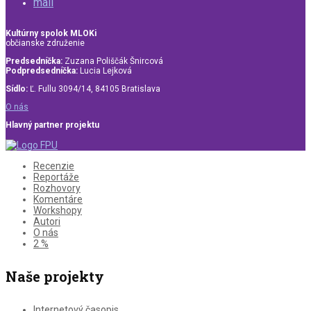
mail
Kultúrny spolok MLOKi
občianske združenie
Predsedníčka:
Zuzana Poliščák Šnircová
Podpredsedníčka:
Lucia Lejková
Sídlo:
Ľ. Fullu 3094/14, 84105 Bratislava
O nás
Hlavný partner projektu
Recenzie
Reportáže
Rozhovory
Komentáre
Workshopy
Autori
O nás
2 %
Naše projekty
Internetový časopis