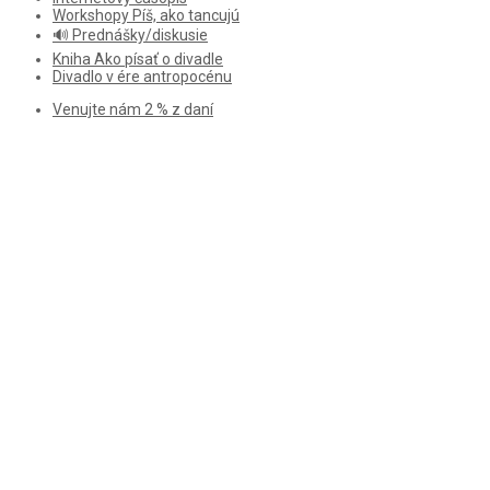
Workshopy Píš, ako tancujú
🔊 Prednášky/diskusie
Kniha Ako písať o divadle
Divadlo v ére antropocénu
Venujte nám 2 % z daní