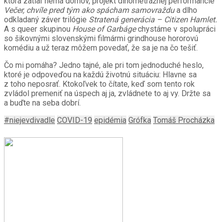
ktorá zatiaľ nemá domov, projekt dlhometrážnej performancie
Večer, chvíle pred tým ako spácham samovraž
du
a dlho
odkladaný záver trilógie
Straten
á generá
cia
– Citizen Hamlet.
A s queer skupinou
House of Garb
á
ge
chystáme v spolupráci
so šikovnými slovenskými filmármi grindhouse hororovú
komédiu a už teraz môžem povedať, že sa je na čo tešiť.
Čo mi pomáha? Jedno tajné, ale pri tom jednoduché heslo,
ktoré je odpoveďou na každú životnú situáciu: Hlavne sa
z toho neposrať. Ktokoľvek to čítate, keď som tento rok
zvládol premeniť na úspech aj ja, zvládnete to aj vy. Držte sa
a buďte na seba dobrí.
#niejevdivadle
COVID-19
epidémia
Grófka
Tomáš Procházka