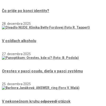
Čo príde po konci identity?
28. decembra 2025
V osídlach alkoholu
27. decembra 2025
Orestes v pasci osudu, dieťa v pasci systému
25. decembra 2025
V nekonečnom kruhu
odpovedí
otázok