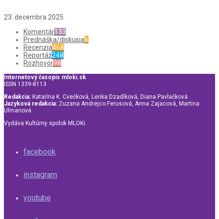
23. decembra 2025
Komentár
133
Prednáška/diskusia
6
Recenzia
468
Reportáž
248
Rozhovor
98
Internetový časopis mloki.sk
ISSN 1339-8113
Redakcia:
Katarína K. Cvečková, Lenka Dzadíková, Diana Pavlačková
Jazyková redakcia:
Zuzana Andrejco Ferusová, Anna Zajacová, Martina
Ulmanová
Vydáva Kultúrny spolok MLOKi.
facebook
instagram
youtube