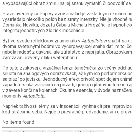
a vypadávajúci obraz žmúril na jej snahu vymaniť, či podvoliť s
Práve uvedený set-up výrazov a nálad je základným okruhom i
vystriedalo niekoľko polôh bez straty intenzity. Nie je vhodné 
Dominika Nováka, Jozefa Čabu a Michala Hrozáňa je hypnoticko
integritu jednotlivých zložiek inscenácie.
Byť vo svetle reflektorov znamenalo v
Autopilotovi
snažiť sa d
dvoma svetelnými bodmi vo vyčerpávajúcej snahe dať im to, čo od n
nebola radosť z dávania, ale zúfalstvo z neprijatia. Obrazov
zarezávali ozveny sláku waterphonu.
Po tejto zvukovej a vizuálnej tenzii tanečníčka zo scény odchádz
silueta na analógových obrazovkách, až kým ich performerka po
sa plazí po javisku. Jednoduchý efekt privolá späť dojem animá
západom slnka žiariacim na pozadí, gradujú gitarovou tenziou 
v závere končí na kolenách. Okultná esencia, v úvode naznačen
momenty
Autopilota
.
Napriek ťaživosti témy sa v inscenácii vyníma cit pre improvi
keď strácame seba. Nejde o prevratné predvedenie, ani o prevr
No items found