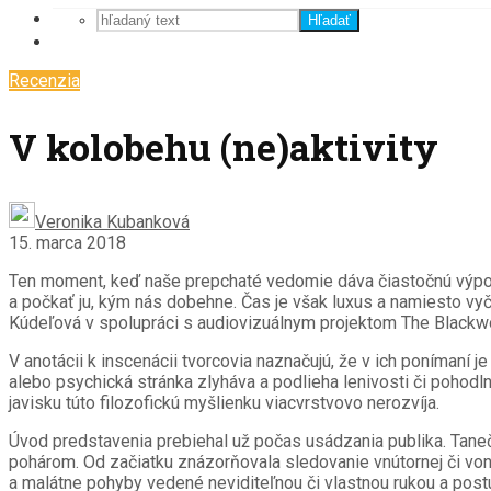
Hľadať
Recenzia
V kolobehu (ne)aktivity
Veronika Kubanková
15. marca 2018
Ten moment, keď naše prepchaté vedomie dáva čiastočnú výpoveď
a počkať ju, kým nás dobehne. Čas je však luxus a namiesto v
Kúdeľová v spolupráci s audiovizuálnym projektom The Blackwo
V anotácii k inscenácii tvorcovia naznačujú, že v ich ponímaní j
alebo psychická stránka zlyháva a podlieha lenivosti či pohodln
javisku túto filozofickú myšlienku viacvrstvovo nerozvíja.
Úvod predstavenia prebiehal už počas usádzania publika. Tanečn
pohárom. Od začiatku znázorňovala sledovanie vnútornej či vonk
a malátne pohyby vedené neviditeľnou či vlastnou rukou a pos