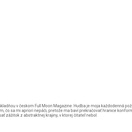
ou základňou v českom Full Moon Magazine. Hudba je moja každodenná po
 čo sa mi apriori nepáči, pretože ma baví prekračovať hranice konformity
 zážitok z abstraktnej krajiny, v ktorej čitateľ nebol.