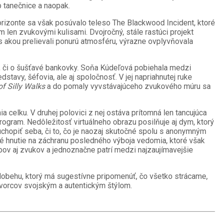
b tanečnice a naopak.
izonte sa však posúvalo teleso The Blackwood Incident, ktoré
 len zvukovými kulisami. Dvojročný, stále rastúci projekt
 akou prelievali ponurú atmosféru, výrazne ovplyvňovala
a, či o šušťavé bankovky. Soňa Kúdeľová pobiehala medzi
dstavy, šéfovia, ale aj spoločnosť. V jej napriahnutej ruke
of Silly Walks
a do pomaly vyvstávajúceho zvukového múru sa
a celku. V druhej polovici z nej ostáva prítomná len tancujúca
gram. Nedôležitosť virtuálneho obrazu posilňuje aj dym, ktorý
uchopiť seba, či to, čo je naozaj skutočné spolu s anonymným
né hnutie na záchranu posledného výboja vedomia, ktoré však
bov aj zvukov a jednoznačne patrí medzi najzaujímavejšie
olobehu, ktorý má sugestívne pripomenúť, čo všetko strácame,
 tvorcov svojským a autentickým štýlom.