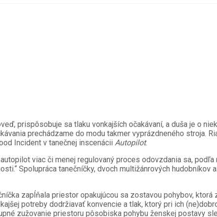
, prispôsobuje sa tlaku vonkajších očakávaní, a duša je o nieko
yčkávania prechádzame do modu takmer vyprázdneného stroja. Ri
od Incident v tanečnej inscenácii
Autopilot
.
e autopilot viac či menej regulovaný proces odovzdania sa, podľa n
osti.“ Spolupráca tanečníčky, dvoch multižánrových hudobníkov a 
íčka zapĺňala priestor opakujúcou sa zostavou pohybov, ktorá za
ajšej potreby dodržiavať konvencie a tlak, ktorý pri ich (ne)do
tupné zužovanie priestoru pôsobiska pohybu ženskej postavy sl