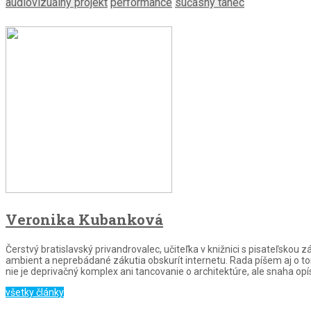
audiovizuálny projekt
performance
súčasný tanec
Veronika Kubanková
Čerstvý bratislavský privandrovalec, učiteľka v knižnici s pisateľsk
ambient a neprebádané zákutia obskurít internetu. Rada píšem aj o tom,
nie je deprivačný komplex ani tancovanie o architektúre, ale snaha opísať
všetky články