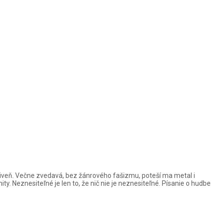
živeň. Večne zvedavá, bez žánrového fašizmu, poteší ma metal i
. Neznesiteľné je len to, že nič nie je neznesiteľné. Písanie o hudbe