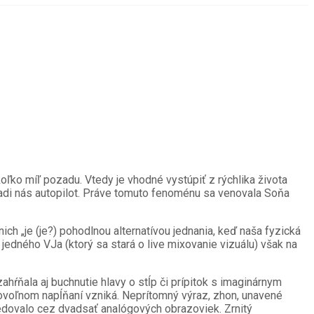
ľko míľ pozadu. Vtedy je vhodné vystúpiť z rýchlika života
adi nás autopilot. Práve tomuto fenoménu sa venovala Soňa
ich „je (je?) pohodlnou alternatívou jednania, keď naša fyzická
jedného VJa (ktorý sa stará o live mixovanie vizuálu) však na
hŕňala aj buchnutie hlavy o stĺp či prípitok s imaginárnym
brovoľnom napĺňaní vzniká. Neprítomný výraz, zhon, unavené
edovalo cez dvadsať analógových obrazoviek. Zrnitý