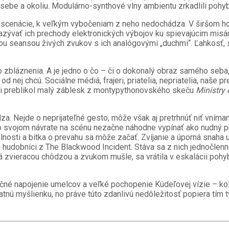
a sebe a okoliu. Modulárno-synthové vlny ambientu zrkadlili pohy
nscenácie, k veľkým vybočeniam z neho nedochádza. V širšom hor
nazývať ich prechody elektronických výbojov ku spievajúcim misám
u seansou živých zvukov s ich analógovými „duchmi“. Ľahkosť, s
o zbláznenia. A je jedno o čo – či o dokonalý obraz samého seb
ej chcú. Sociálne médiá, frajeri, priatelia, nepriatelia, naše pre
kami preblikol malý záblesk z montypythonovského skeču
Ministry 
a. Nejde o neprijateľné gesto, môže však aj pretrhnúť niť vnímani
 svojom návrate na scénu nezačne náhodne vypínať ako nudný pro
lnosti a bitka o prevahu sa môže začať. Zvíjanie a úporná snaha 
aj hudobníci z The Blackwood Incident. Stáva sa z nich jednočlen
á zvieracou chôdzou a zvukom mušle, sa vrátila v eskalácii pohy
začné napojenie umelcov a veľké pochopenie Kúdeľovej vízie – k
atnú myšlienku, no práve túto zdanlivú nedôležitosť popiera tím