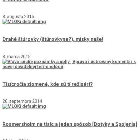
8. augusta 2015
Drahé štúrovky (štúrovkyne?), misky naše!
8. marca 2015
Tisícročia zlomené, kde sú tí režiséri?
20. septembra 2014
Rosmersholm na tisíc a jeden spôsob [Dotyky a Spojenia]