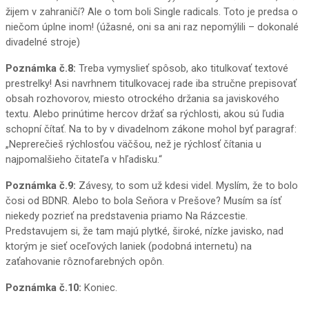
žijem v zahraničí? Ale o tom boli
Single radicals
. Toto je predsa o
niečom úplne inom! (úžasné, oni sa ani raz nepomýlili – dokonalé
divadelné stroje)
Poznámka č.8:
Treba vymyslieť spôsob, ako titulkovať textové
prestrelky! Asi navrhnem titulkovacej rade iba stručne prepisovať
obsah rozhovorov, miesto otrockého držania sa javiskového
textu. Alebo prinútime hercov držať sa rýchlosti, akou sú ľudia
schopní čítať. Na to by v divadelnom zákone mohol byť paragraf:
„Neprerečieš rýchlosťou väčšou, než je rýchlosť čítania u
najpomalšieho čitateľa v hľadisku.“
Poznámka č.9:
Závesy, to som už kdesi videl. Myslím, že to bolo
čosi od BDNR. Alebo to bola Seňora v Prešove? Musím sa ísť
niekedy pozrieť na predstavenia priamo Na Rázcestie.
Predstavujem si, že tam majú plytké, široké, nízke javisko, nad
ktorým je sieť oceľových laniek (podobná internetu) na
zaťahovanie rôznofarebných opôn.
Poznámka č.10:
Koniec.