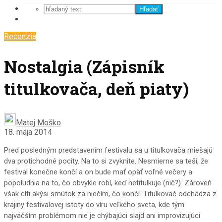
Hľadať
Recenzia
Nostalgia (Zápisník
titulkovača, deň piaty)
Matej Moško
18. mája 2014
Pred posledným predstavením festivalu sa u titulkovača miešajú
dva protichodné pocity. Na to si zvyknite. Nesmierne sa teší, že
festival konečne končí a on bude mať opäť voľné večery a
popoludnia na to, čo obvykle robí, keď netitulkuje (nič?). Zároveň
však cíti akýsi smútok za niečím, čo končí. Titulkovač odchádza z
krajiny festivalovej istoty do víru veľkého sveta, kde tým
najväčším problémom nie je chýbajúci slajd ani improvizujúci