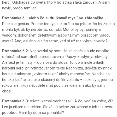
herci. Odchádza do sveta, ktorý ho straší i láka zároveň. A sám
nevie, prečo tam ide.
Poznámka č.1 alebo čo si titulkovač myslí po zbiehačke:
Pecko je génius. Presne ten typ, u ktorého sa pýtate, čo by z neho
mohlo byť, ak by nerobil to, čo robí. Mohol by byť šialeným
vedcom, dokonalým detektívom alebo tajným poradcom vládcu
sveta? Áno, asi áno, ale čo teraz, keď si už raz vybral divadlo?
Poznámka č.2:
Nepovedal by som, že zbiehačka bude natoľko
odlišná od samotného predstavenia. Pauzy, kostýmy, rekvizity…
Ale text je ten istý – od slova do slova. To, čo minule zvládli
národní herci pri rytmizovanom texte Rechnitzu, dokážu bystrickí
herci pri takomto „voľnom texte“ akoby mimovoľne. Nedržia sa
ho ako kliešte, ale ako skúsený šofér volantu – niekedy aj jednou
rukou, ale nikdy nebudete mať pocit, že ide inam ako by sám
chcel.
Poznámka č.3:
Všetci kamsi odchádzajú. A čo, veď sa vrátia, či?
Len ja nikam neutekám. Slová sú pekne zarovnané s ich textovou
podobou. Kam by som sa ponáhľal?