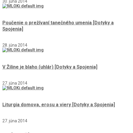
30. júna 2014
Poučenie o prežívaní tanečného umenia [Dotyky a
Spojenia]
28. júna 2014
V Žiline je blaho (uhlár) [Dotyky a Spojenia]
27. júna 2014
Liturgia domova, erosu a viery [Dotyky a Spojenia]
27. júna 2014