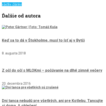
všetky články
Ďalšie od autora
Keď sa to dá v Štokholme, musí to ísť aj v Bytči
8. augusta 2018
Z očí do očí s MLOKmi – počúvanie na dlhé zimné večery
20. decembra 2016
Dni tanca nebudú pre všetkých, ani pre Kotlebu. Tancujte
si doma. A oblečení.