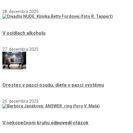
28. decembra 2025
V osídlach alkoholu
27. decembra 2025
Orestes v pasci osudu, dieťa v pasci systému
25. decembra 2025
V nekonečnom kruhu
odpovedí
otázok