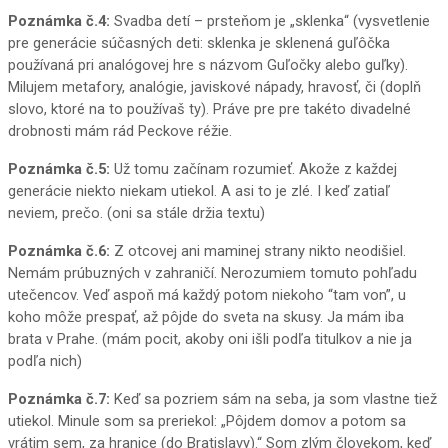
Poznámka č.4:
Svadba detí – prsteňom je „sklenka“ (vysvetlenie
pre generácie súčasných deti: sklenka je sklenená guľôčka
používaná pri analógovej hre s názvom Guľočky alebo guľky).
Milujem metafory, analógie, javiskové nápady, hravosť, či
(doplň
slovo, ktoré na to používaš ty)
. Práve pre pre takéto divadelné
drobnosti mám rád Peckove réžie.
Poznámka č.5:
Už tomu začínam rozumieť. Akože z každej
generácie niekto niekam utiekol. A asi to je zlé. I keď zatiaľ
neviem, prečo. (oni sa stále držia textu)
Poznámka č.6:
Z otcovej ani maminej strany nikto neodišiel.
Nemám prúbuzných v zahraničí. Nerozumiem tomuto pohľadu
utečencov. Veď aspoň má každý potom niekoho “tam von”, u
koho môže prespať, až pôjde do sveta na skusy. Ja mám iba
brata v Prahe. (mám pocit, akoby oni išli podľa titulkov a nie ja
podľa nich)
Poznámka č.7:
Keď sa pozriem sám na seba, ja som vlastne tiež
utiekol. Minule som sa preriekol:
„Pôjdem domov a potom sa
vrátim sem, za hranice (do Bratislavy).“
Som zlým človekom, keď