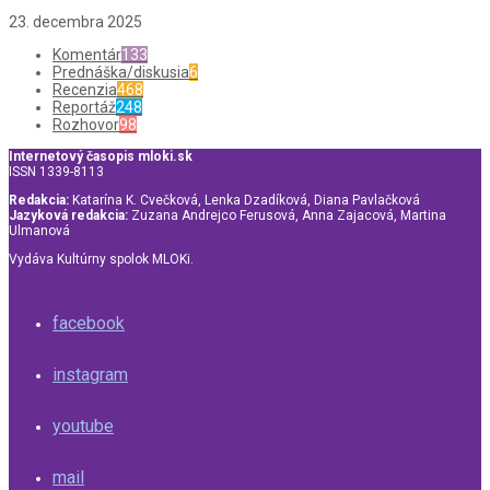
23. decembra 2025
Komentár
133
Prednáška/diskusia
6
Recenzia
468
Reportáž
248
Rozhovor
98
Internetový časopis mloki.sk
ISSN 1339-8113
Redakcia:
Katarína K. Cvečková, Lenka Dzadíková, Diana Pavlačková
Jazyková redakcia:
Zuzana Andrejco Ferusová, Anna Zajacová, Martina
Ulmanová
Vydáva Kultúrny spolok MLOKi.
facebook
instagram
youtube
mail