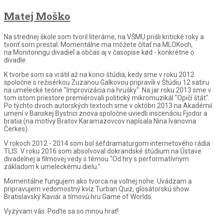
Matej Moško
Na strednej škole som tvoril literárne, na VŠMU prišli kritické roky a
tvoriť som prestal. Momentálne ma môžete čítať na MLOKoch,
na Monitoringu divadiel a občas aj v časopise kød - konkrétne o
divadle.
K tvorbe som sa vrátil až na konci štúdia, kedy sme v roku 2012
spoločne s režisérkou Zuzanou Galkovou pripravili v Štúdiu 12 satiru
na umelecké teórie "Improvizácia na hrušky". Na jar roku 2013 sme v
tom istom priestore premiérovali politický mikromuzikál "Opičí štát".
Po týchto dvoch autorských textoch sme v októbri 2013 na Akadémií
umení v Banskej Bystrici znova spoločne uviedli inscenáciu Fjodor a
bratia (na motívy Bratov Karamazovcov napísala Nina Ivanovna
Čerkes).
V rokoch 2012 - 2014 som bol šéfdramaturgom internetového rádia
TLIS. V roku 2016 som absolvoval dokrandské štúdium na Ústave
divadelnej a filmovej vedy s témou "Od hry s performatívnym
základom k umeleckému dielu."
Momentálne fungujem ako tvorca na voľnej nohe. Uvádzam a
pripravujem vedomostný kvíz Turban Quiz, glosátorskú show
Bratislavský Kaviár a tímovú hru Game of Worlds.
Vyzývam vás: Poďte sa so mnou hrať!