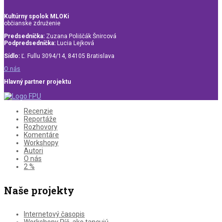
Kultúrny spolok MLOKi
občianske združenie
Predsedníčka:
Zuzana Poliščák Šnircová
Podpredsedníčka:
Lucia Lejková
Sídlo:
Ľ. Fullu 3094/14, 84105 Bratislava
O nás
Hlavný partner projektu
Recenzie
Reportáže
Rozhovory
Komentáre
Workshopy
Autori
O nás
2 %
Naše projekty
Internetový časopis
Workshopy Píš, ako tancujú