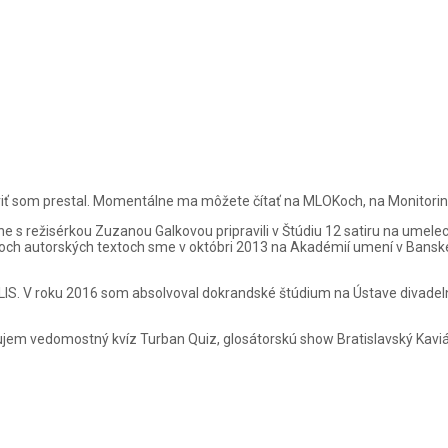
 tvoriť som prestal. Momentálne ma môžete čítať na MLOKoch, na Monitoring
ne s režisérkou Zuzanou Galkovou pripravili v Štúdiu 12 satiru na umele
dvoch autorských textoch sme v októbri 2013 na Akadémií umení v Banskej
IS. V roku 2016 som absolvoval dokrandské štúdium na Ústave divadeln
em vedomostný kvíz Turban Quiz, glosátorskú show Bratislavský Kaviá