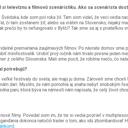
l si televíznu a filmovú scenáristiku. Ako sa scenárista dos
Švédska, kde som pol roka žil. Tam som videl, že veci vedia naoza
 či tam zostanem žiť, alebo sa vrátim na Slovensko, nejaký malý 
k prečo by to nefungovalo v Bytči? Tak sme sa aj s priateľkou vr
idelné premietania zaujímavých filmov. Po návrate domov sme pož
biť minifestivalík. Urobiť prvý ročník nám trvalo presne jeden me
akmer z celého Slovenska. Mali sme pocit, že robíme niečo, čo na
al potrebujú?
 veľké festivaly do sveta, ale majú ju doma. Zároveň sme chceli 
a nám darí. Myslím, že nám pomohla aj snaha nebyť snobským fe
dna pani, ktorá býva na námestí nám napísala, že celý život chce
ové filmy. Povedal som im, že tie si vedia pozrieť v multiplexoc
anďania dokonca natočili trailer o tom, ako idú zbombardovať Hv
článkom
)