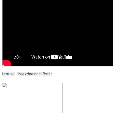
festival
Hviezdne noci Bytča