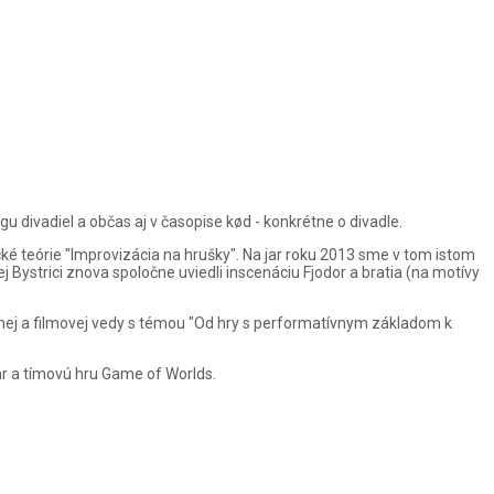
u divadiel a občas aj v časopise kød - konkrétne o divadle.
cké teórie "Improvizácia na hrušky". Na jar roku 2013 sme v tom istom
 Bystrici znova spoločne uviedli inscenáciu Fjodor a bratia (na motívy
ej a filmovej vedy s témou "Od hry s performatívnym základom k
r a tímovú hru Game of Worlds.