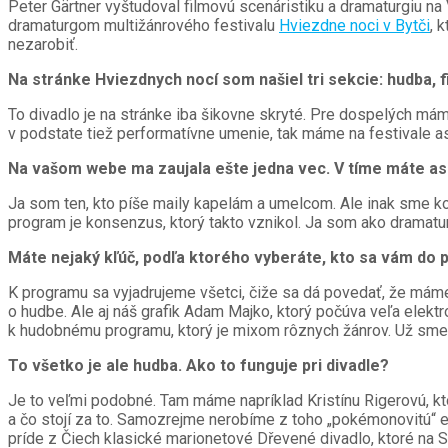
Peter Gärtner vyštudoval filmovú scenáristiku a dramaturgiu na
dramaturgom multižánrového festivalu
Hviezdne noci v Bytči
, 
nezarobiť.
Na stránke Hviezdnych nocí som našiel tri sekcie: hudba,
To divadlo je na stránke iba šikovne skryté. Pre dospelých máme
v podstate tiež performatívne umenie, tak máme na festivale as
Na vašom webe ma zaujala ešte jedna vec. V tíme máte asi 6
Ja som ten, kto píše maily kapelám a umelcom. Ale inak sme komu
program je konsenzus, ktorý takto vznikol. Ja som ako dramat
Máte nejaký kľúč, podľa ktorého vyberáte, kto sa vám do 
K programu sa vyjadrujeme všetci, čiže sa dá povedať, že máme 
o hudbe. Ale aj náš grafik Adam Majko, ktorý počúva veľa elekt
k hudobnému programu, ktorý je mixom rôznych žánrov. Už sme nec
To všetko je ale hudba. Ako to funguje pri divadle?
Je to veľmi podobné. Tam máme napríklad Kristínu Rigerovú, kto
a čo stojí za to. Samozrejme nerobíme z toho „pokémonovitú“ 
príde z Čiech klasické marionetové Dřevené divadlo, ktoré na 