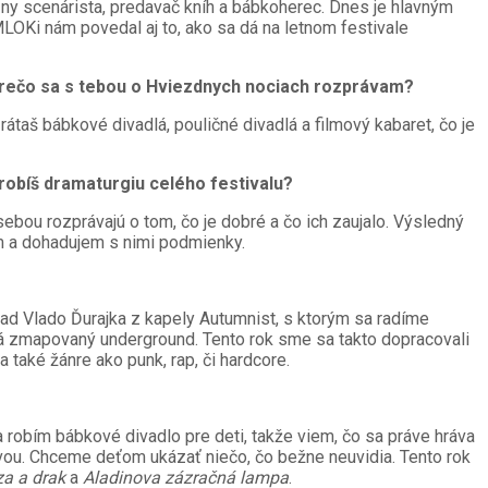
ízny scenárista, predavač kníh a bábkoherec. Dnes je hlavným
LOKi nám povedal aj to, ako sa dá na letnom festivale
 Prečo sa s tebou o Hviezdnych nociach rozprávam?
átaš bábkové divadlá, pouličné divadlá a filmový kabaret, čo je
 robíš dramaturgiu celého festivalu?
sebou rozprávajú o tom, čo je dobré a čo ich zaujalo. Výsledný
m a dohadujem s nimi podmienky.
klad Vlado Ďurajka z kapely Autumnist, s ktorým sa radíme
 má zmapovaný underground. Tento rok sme sa takto dopracovali
 také žánre ako punk, rap, či hardcore.
 robím bábkové divadlo pre deti, takže viem, čo sa práve hráva
ou. Chceme deťom ukázať niečo, čo bežne neuvidia. Tento rok
a a drak
a
Aladinova zázračná lampa
.