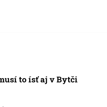
usí to ísť aj v Bytči