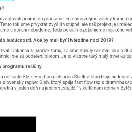
e?
 investovali priamo do programu, čo samozrejme žiadny komerčný f
Tento rok sme prvýkrát zvýšili vstupné, ale náš projekt je umelec
ábame a asi ani nebudeme. Teda pokiaľ nezoženieme nejakého ve
 do budúcnosti. Aké by mali byť Hviezdne noci 2019?
ival. Dokonca aj napriek tomu, že sme minulý rok mali okolo 800
tníci nie sú oddelení plotom. Je to vlastne taký malý stret kultú
 programu tešíš ty.
ou od Tante Elze. Hneď po nich prídu Shallov, ktorí hrajú hudobn
slovenský rapper Gleb, ktorý spája fast flow rap s drum’n’basso
stretnú v jeden deň na jednom „stejdži“ v kultúrnom dome v Bytči.