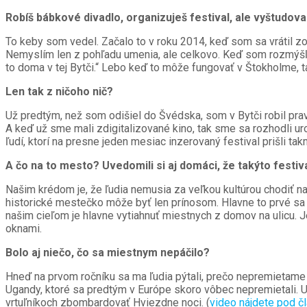
Robíš bábkové divadlo, organizuješ festival, ale vyštudova
To keby som vedel. Začalo to v roku 2014, keď som sa vrátil zo 
Nemyslím len z pohľadu umenia, ale celkovo. Keď som rozmýšľal,
to doma v tej Bytči.“ Lebo keď to môže fungovať v Štokholme, ta
Len tak z ničoho nič?
Už predtým, než som odišiel do Švédska, som v Bytči robil prav
A keď už sme mali zdigitalizované kino, tak sme sa rozhodli uro
ľudí, ktorí na presne jeden mesiac inzerovaný festival prišli t
A čo na to mesto? Uvedomili si aj domáci, že takýto festiv
Našim krédom je, že ľudia nemusia za veľkou kultúrou chodiť na
historické mestečko môže byť len prínosom. Hlavne to prvé s
našim cieľom je hlavne vytiahnuť miestnych z domov na ulicu. Je
oknami.
Bolo aj niečo, čo sa miestnym nepáčilo?
Hneď na prvom ročníku sa ma ľudia pýtali, prečo nepremietame n
Ugandy, ktoré sa predtým v Európe skoro vôbec nepremietali. Ug
vrtuľníkoch zbombardovať Hviezdne noci. (
video nájdete pod 