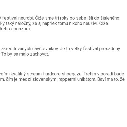
estival neurobí. Čiže sme tri roky po sebe išli do šialeného
ky taký náročný, že aj napriek tomu nikoho neuživí. Čiže
ľkého sponzora.
 akreditovaných návštevníkov. Je to veľký festival presadený
r. To by sa malo zachovať.
e veľmi kvalitný scream-hardcore shoegaze. Tretím v poradí bude
m, čím je medzi slovenskými rappermi unikátom. Baví ma to, že