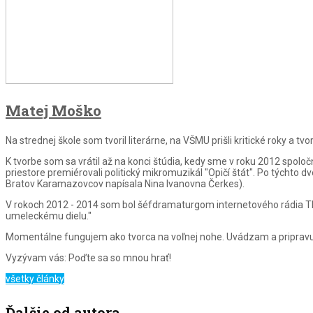
Matej Moško
Na strednej škole som tvoril literárne, na VŠMU prišli kritické roky a
K tvorbe som sa vrátil až na konci štúdia, kedy sme v roku 2012 spoloč
priestore premiérovali politický mikromuzikál "Opičí štát". Po týchto 
Bratov Karamazovcov napísala Nina Ivanovna Čerkes).
V rokoch 2012 - 2014 som bol šéfdramaturgom internetového rádia TL
umeleckému dielu."
Momentálne fungujem ako tvorca na voľnej nohe. Uvádzam a pripravuj
Vyzývam vás: Poďte sa so mnou hrať!
všetky články
Ďalšie od autora