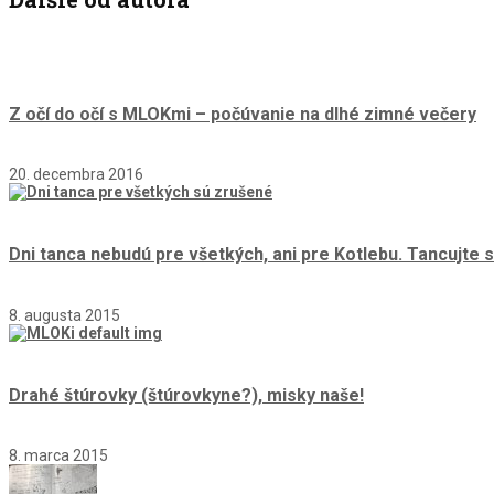
Z očí do očí s MLOKmi – počúvanie na dlhé zimné večery
20. decembra 2016
Dni tanca nebudú pre všetkých, ani pre Kotlebu. Tancujte s
8. augusta 2015
Drahé štúrovky (štúrovkyne?), misky naše!
8. marca 2015