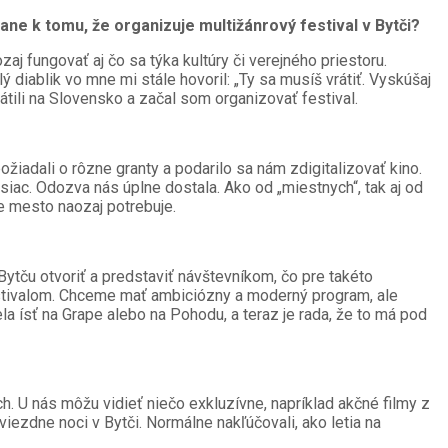
tane k tomu, že organizuje multižánrový festival v Bytči?
j fungovať aj čo sa týka kultúry či verejného priestoru.
diablik vo mne mi stále hovoril: „Ty sa musíš vrátiť. Vyskúšaj
átili na Slovensko a začal som organizovať festival.
iadali o rôzne granty a podarilo sa nám zdigitalizovať kino.
siac. Odozva nás úplne dostala. Ako od „miestnych“, tak aj od
še mesto naozaj potrebuje.
Bytču otvoriť a predstaviť návštevníkom, čo pre takéto
stivalom. Chceme mať ambiciózny a moderný program, ale
la ísť na Grape alebo na Pohodu, a teraz je rada, že to má pod
h. U nás môžu vidieť niečo exkluzívne, napríklad akčné filmy z
iezdne noci v Bytči. Normálne nakľúčovali, ako letia na