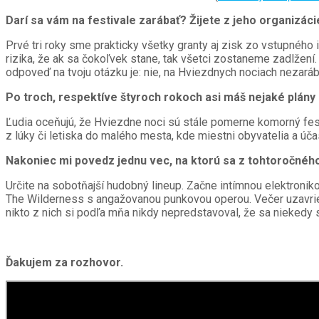
Darí sa vám na festivale zarábať? Žijete z jeho organizáci
Prvé tri roky sme prakticky všetky granty aj zisk zo vstupného
rizika, že ak sa čokoľvek stane, tak všetci zostaneme zadlžení. 
odpoveď na tvoju otázku je: nie, na Hviezdnych nociach nezar
Po troch, respektíve štyroch rokoch asi máš nejaké plány
Ľudia oceňujú, že Hviezdne noci sú stále pomerne komorný fest
z lúky či letiska do malého mesta, kde miestni obyvatelia a účas
Nakoniec mi povedz jednu vec, na ktorú sa z tohtoročného
Určite na sobotňajší hudobný lineup. Začne intímnou elektronik
The Wilderness s angažovanou punkovou operou. Večer uzavrie 
nikto z nich si podľa mňa nikdy nepredstavoval, že sa niekedy 
Ďakujem za rozhovor.