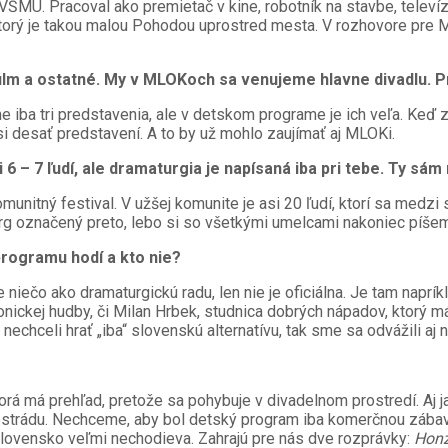
 VŠMU. Pracoval ako premietač v kine, robotník na stavbe, telev
ktorý je takou malou Pohodou uprostred mesta. V rozhovore pre M
 film a ostatné. My v MLOKoch sa venujeme hlavne divadlu.
 iba tri predstavenia, ale v detskom programe je ich veľa. Keď zr
i desať predstavení. A to by už mohlo zaujímať aj MLOKi.
 – 7 ľudí, ale dramaturgia je napísaná iba pri tebe. Ty sám
nitný festival. V užšej komunite je asi 20 ľudí, ktorí sa medzi 
urg označený preto, lebo si so všetkými umelcami nakoniec píše
programu hodí a kto nie?
niečo ako dramaturgickú radu, len nie je oficiálna. Je tam naprí
ronickej hudby, či Milan Hrbek, studnica dobrých nápadov, ktorý
hceli hrať „iba“ slovenskú alternatívu, tak sme sa odvážili aj na
rá má prehľad, pretože sa pohybuje v divadelnom prostredí. Aj ja
estrádu. Nechceme, aby bol detský program iba komerčnou zábav
Slovensko veľmi nechodieva. Zahrajú pre nás dve rozprávky:
Honz