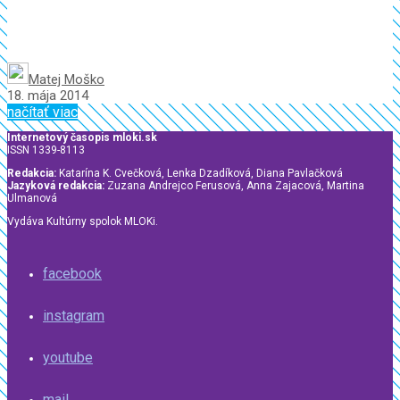
Matej Moško
18. mája 2014
načítať viac
Internetový časopis mloki.sk
ISSN 1339-8113
Redakcia:
Katarína K. Cvečková, Lenka Dzadíková, Diana Pavlačková
Jazyková redakcia:
Zuzana Andrejco Ferusová, Anna Zajacová, Martina
Ulmanová
Vydáva Kultúrny spolok MLOKi.
facebook
instagram
youtube
mail