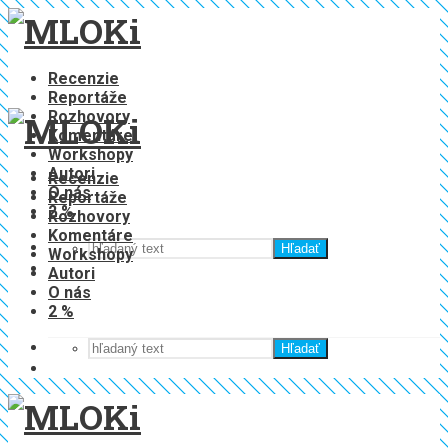
Recenzie
Reportáže
Rozhovory
Komentáre
Workshopy
Autori
Recenzie
O nás
Reportáže
2 %
Rozhovory
Komentáre
Hľadať
Workshopy
Autori
O nás
2 %
Hľadať