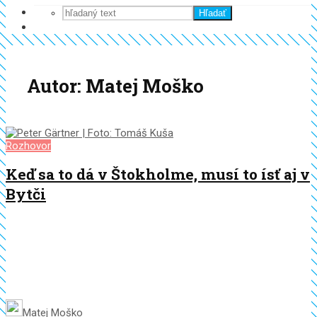
Hľadať
Autor: Matej Moško
Rozhovor
Keď sa to dá v Štokholme, musí to ísť aj v
Bytči
Matej Moško