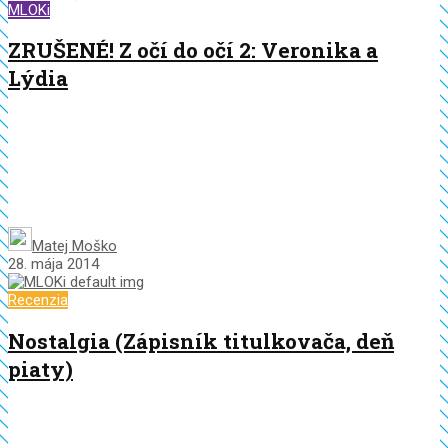
MLOKi
ZRUŠENÉ! Z očí do očí 2: Veronika a
Lýdia
Matej Moško
28. mája 2014
Recenzia
Nostalgia (Zápisník titulkovača, deň
piaty)