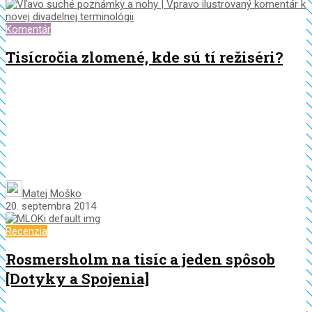
Komentár
Tisícročia zlomené, kde sú tí režiséri?
Matej Moško
20. septembra 2014
Recenzia
Rosmersholm na tisíc a jeden spôsob
[Dotyky a Spojenia]