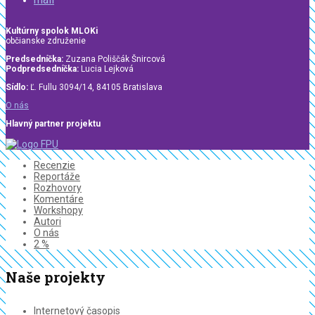
Kultúrny spolok MLOKi
občianske združenie
Predsedníčka:
Zuzana Poliščák Šnircová
Podpredsedníčka:
Lucia Lejková
Sídlo:
Ľ. Fullu 3094/14, 84105 Bratislava
O nás
Hlavný partner projektu
Recenzie
Reportáže
Rozhovory
Komentáre
Workshopy
Autori
O nás
2 %
Naše projekty
Internetový časopis