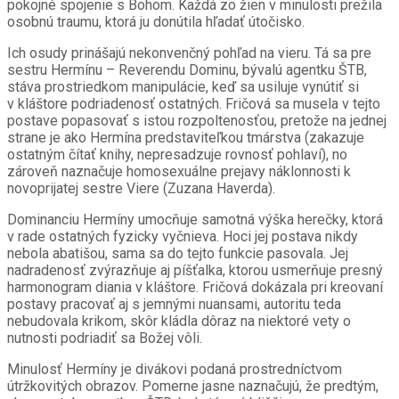
pokojné spojenie s Bohom. Každá zo žien v minulosti prežila
osobnú traumu, ktorá ju donútila hľadať útočisko.
Ich osudy prinášajú nekonvenčný pohľad na vieru. Tá sa pre
sestru Hermínu – Reverendu Dominu, bývalú agentku ŠTB,
stáva prostriedkom manipulácie, keď sa usiluje vynútiť si
v kláštore podriadenosť ostatných. Fričová sa musela v tejto
postave popasovať s istou rozpoltenosťou, pretože na jednej
strane je ako Hermína predstaviteľkou tmárstva (zakazuje
ostatným čítať knihy, nepresadzuje rovnosť pohlaví), no
zároveň naznačuje homosexuálne prejavy náklonnosti k
novoprijatej sestre Viere (Zuzana Haverda).
Dominanciu Hermíny umocňuje samotná výška herečky, ktorá
v rade ostatných fyzicky vyčnieva. Hoci jej postava nikdy
nebola abatišou, sama sa do tejto funkcie pasovala. Jej
nadradenosť zvýrazňuje aj píšťalka, ktorou usmerňuje presný
harmonogram diania v kláštore. Fričová dokázala pri kreovaní
postavy pracovať aj s jemnými nuansami, autoritu teda
nebudovala krikom, skôr kládla dôraz na niektoré vety o
nutnosti podriadiť sa Božej vôli.
Minulosť Hermíny je divákovi podaná prostredníctvom
útržkovitých obrazov. Pomerne jasne naznačujú, že predtým,