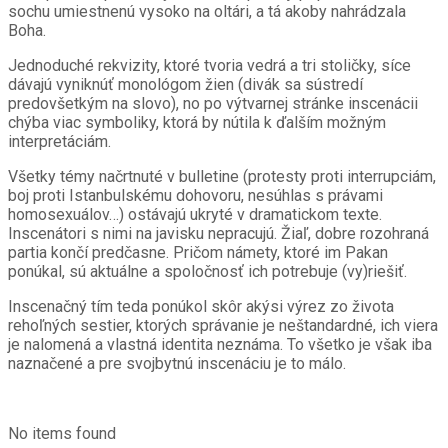
sochu umiestnenú vysoko na oltári, a tá akoby nahrádzala
Boha.
Jednoduché rekvizity, ktoré tvoria vedrá a tri stoličky, síce
dávajú vyniknúť monológom žien (divák sa sústredí
predovšetkým na slovo), no po výtvarnej stránke inscenácii
chýba viac symboliky, ktorá by nútila k ďalším možným
interpretáciám.
Všetky témy načrtnuté v bulletine (protesty proti interrupciám,
boj proti Istanbulskému dohovoru, nesúhlas s právami
homosexuálov…) ostávajú ukryté v dramatickom texte.
Inscenátori s nimi na javisku nepracujú. Žiaľ, dobre rozohraná
partia končí predčasne. Pričom námety, ktoré im Pakan
ponúkal, sú aktuálne a spoločnosť ich potrebuje (vy)riešiť.
Inscenačný tím teda ponúkol skôr akýsi výrez zo života
rehoľných sestier, ktorých správanie je neštandardné, ich viera
je nalomená a vlastná identita neznáma. To všetko je však iba
naznačené a pre svojbytnú inscenáciu je to málo.
No items found