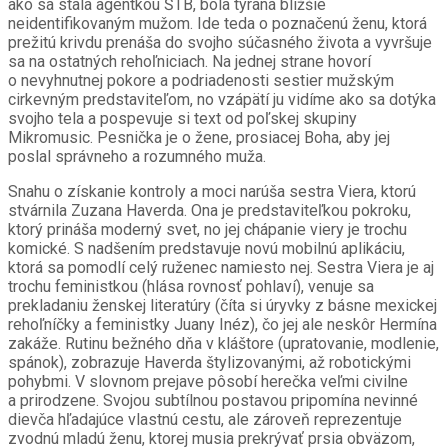
ako sa stala agentkou ŠTB, bola týraná bližšie
neidentifikovaným mužom. Ide teda o poznačenú ženu, ktorá
prežitú krivdu prenáša do svojho súčasného života a vyvršuje
sa na ostatných rehoľniciach. Na jednej strane hovorí
o nevyhnutnej pokore a podriadenosti sestier mužským
cirkevným predstaviteľom, no vzápätí ju vidíme ako sa dotýka
svojho tela a pospevuje si text od poľskej skupiny
Mikromusic. Pesnička je o žene, prosiacej Boha, aby jej
poslal správneho a rozumného muža.
Snahu o získanie kontroly a moci narúša sestra Viera, ktorú
stvárnila Zuzana Haverda. Ona je predstaviteľkou pokroku,
ktorý prináša moderný svet, no jej chápanie viery je trochu
komické. S nadšením predstavuje novú mobilnú aplikáciu,
ktorá sa pomodlí celý ruženec namiesto nej. Sestra Viera je aj
trochu feministkou (hlása rovnosť pohlaví), venuje sa
prekladaniu ženskej literatúry (číta si úryvky z básne mexickej
rehoľníčky a feministky Juany Inéz), čo jej ale neskôr Hermína
zakáže. Rutinu bežného dňa v kláštore (upratovanie, modlenie,
spánok), zobrazuje Haverda štylizovanými, až robotickými
pohybmi. V slovnom prejave pôsobí herečka veľmi civilne
a prirodzene. Svojou subtílnou postavou pripomína nevinné
dievča hľadajúce vlastnú cestu, ale zároveň reprezentuje
zvodnú mladú ženu, ktorej musia prekrývať prsia obväzom,