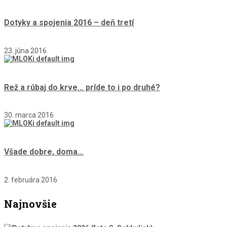
Dotyky a spojenia 2016 – deň tretí
23. júna 2016
Rež a rúbaj do krve… príde to i po druhé?
30. marca 2016
Všade dobre, doma…
2. februára 2016
Najnovšie