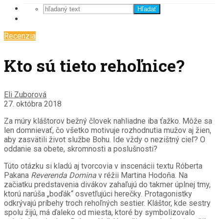
Hľadať
Recenzia
Kto sú tieto rehoľnice?
Eli Zuborová
27. októbra 2018
Za múry kláštorov bežný človek nahliadne iba ťažko. Môže sa
len domnievať, čo všetko motivuje rozhodnutia mužov aj žien,
aby zasvätili život službe Bohu. Ide vždy o nezištný cieľ? O
oddanie sa obete, skromnosti a poslušnosti?
Túto otázku si kladú aj tvorcovia v inscenácii textu Róberta
Pakana
Reverenda Domina
v réžii Martina Hodoňa. Na
začiatku predstavenia divákov zahaľujú do takmer úplnej tmy,
ktorú narúša „boďák“ osvetľujúci herečky. Protagonistky
odkrývajú príbehy troch rehoľných sestier. Kláštor, kde sestry
spolu žijú, má ďaleko od miesta, ktoré by symbolizovalo