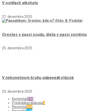
V osídlach alkoholu
27. decembra 2025
Orestes v pasci osudu, dieťa v pasci systému
25. decembra 2025
V nekonečnom kruhu
odpovedí
otázok
23. decembra 2025
Komentár
133
Prednáška/diskusia
6
Recenzia
468
Reportáž
248