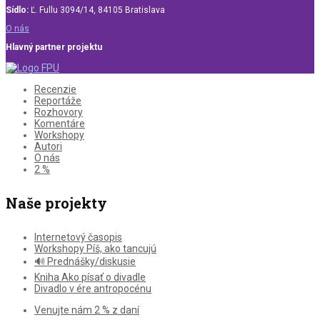
Sídlo:
Ľ. Fullu 3094/14, 84105 Bratislava
O nás
Hlavný partner projektu
Recenzie
Reportáže
Rozhovory
Komentáre
Workshopy
Autori
O nás
2 %
Naše projekty
Internetový časopis
Workshopy Píš, ako tancujú
🔊 Prednášky/diskusie
Kniha Ako písať o divadle
Divadlo v ére antropocénu
Venujte nám 2 % z daní