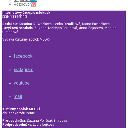
Rozhovor
98
Internetový časopis mloki.sk
ISSN 1339-8113
Redakcia:
Katarína K. Cvečková, Lenka Dzadíková, Diana Pavlačková
Jazyková redakcia:
Zuzana Andrejco Ferusová, Anna Zajacová, Martina
Ulmanová
Vydáva Kultúrny spolok MLOKi.
facebook
instagram
youtube
mail
Kultúrny spolok MLOKi
občianske združenie
Predsedníčka:
Zuzana Poliščák Šnircová
Podpredsedníčka:
Lucia Lejková