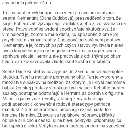
aby nebola pokušiteľkou.
Trojicu sestier vykladajúcich si vieru po svojom uzatvára
sestra Klementína (Dana Gudabová), presvedčená o tom, že
sa jej Boh aj svätí zjavujú napr. v mláke, alebo aj vo škvrnách na
stene. Pravdivosť jej tvrdení spochybňuje skutočnosť, že
v minulosti jej zomrelo malé dieťa, čo spôsobilo zlom v jej
psychickom vnímaní reality. Gudabová pri stvárnení postavy
Klementíny a jej rôznych psychických stavov využívala nielen
svoju korpulentnejšiu fyziognómiu – najmä pri agresívnom
správaní sácala Hermínu, ale pracovala s odlišnými polohami
hlasu, čím zdôrazňovala vlastnú krehkosť a nestabilitu.
Scéna Dáše Krištofovičovej je až do záveru inscenácie úplne
statická. Tvorí ju mohutný pomyselný oltár. Ten je vytvorený z
množstva sušiakov na bielizeň, za ktorými je ukrytá nadmerná
bábka ženskej postavy v biskupských šatách. Rehoľné sestry
sušiaky postupne odstraňujú a Hermína sa dostáva k figuríne.
Má ísť o jasný znak revolty, v ktorej ženy odmietajú
podriadenosť a konvenčné rodové stereotypy patriace
minulosti? Túto interpretáciu umocňuje najmä následné
konanie Hermíny. Zbavuje sa teplákovej súpravy, píšťalky,
oblieka si rúcho a nasadí si na hlavu pokrývku pripomínajúcu
biskupskú čiapku. V štylizovanom postoji pripomína vznešenú