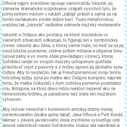
Oľhová najprv zveličene opisuje samovraždu Iokasté, jej
zámerne dramatické rozprávanie vzápätí vyvrcholí tým, že
pomyselným mečom v rukách „zabíja“ príbeh a sama sa na
tomto nečakanom zvrate dobre baví. Touto metaforickou
vraždou tak „Iokasté“ radikálne odmieta mužský metanaratív.
Iokasté a Oidipus ako postavy, na ktoré inscenácia vo
viacerých situáciách odkazuje, tu figurujú len v symbolickej
rovine. Iokasté ako žena, o ktorej vieme málo, no keď sa na jej
osud bližšie pozrieme, vidíme príbeh mlčania a utrpenia ženy
(univerzálny a vo svete stále prevládajúci vzorec), ktorej
Sofokles nedal vo svojom mužsky uchopenom pohľade
príležitosť vyjsť z pasivity a z hrdinu spravil jej úbohého syna
Oidipa. Aby to nestačilo, tak aj Freud pomenoval svoju teóriu
milostnej túžby syna po matke ako Oidipov komplex, napriek
tomu, že matka (Iokasté) v ňom zohráva pomerne podstatnú
rolu. Antigona, na ktorú dnes môžu niektorí nazerať ako na
feministickú hrdinku, je paradoxne tiež stále len mužským
výtvorom.
Aby režisér nenechal v kontextoch antickej drámy menej
zorientovaného diváka úplne tápať, Jana Oľhová a Petr Konáš
takmer v závere javiskového diela zrýchlene vysvetľujú isté
dejové náležitosti nielen Sofoklovho
Oidipa,
ale napríklad aj