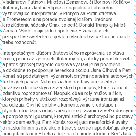
Vladimirovi Putinovi, Milošovi Zemanovi, či Borisovi Kollárovi.
Autor vytvára vlastné vtipné a originálne až absurdne
vyznievajúce interpretácie, v ktorých sa Putin stretáva
s Prometeom a na porade zvolanej kráľom Kreónom
k rozlúšteniu hádanky Sfinx sa ocitá Donald Trump aj Miloš
Zeman. Všetci majú jedno spoločné – žena je v ich
perspektíve sveta len objektom vlastníctva, o ktorého osude
treba rozhodnúť.
Interpretačným kľúčom Brutovského rozprávania sa stáva
irónia, priam až výsmech. Autor mýtus, antický poriadok sveta
a pátos gréckej tragédie doslova vystavuje na posmech
a dôkladne to podporuje hereckou akciou. Jana Oľhová a Petr
Konáš sú podstatnými významotvornými nositeľmi autorových
textových pasáží. Nehrajú žiadne postavy ani sa citovo
nevžívajú do mužských a ženských princípov, ktoré by mohli
zdanlivo reprezentovať. Naopak, obaja roly mužov a žien,
ktorých príbehy v útržkoch rozprávajú, výrazne ironizujú až
parodizujú. Civilné polohy a komentovanie s odstupom
plynule striedajú s oduševneným rozprávaním a veľkodušnými
a pompéznymi gestami, ktorými antické archetypálne postavy
skôr zosmiešňujú. Petr Konáš rozvíjajúci metaforické úvahy
o maskulínnom svete ako o fitness centre napodobňuje akýsi
orangutaní tanec – behá a bije sa do hrude a kolien. Keď Jana