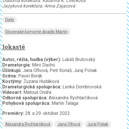
Odborná korektúra: Katarína K. Cvečková
Jazyková korektúra: Anna Zajacová
Dielo
Slovenské komorné divadlo Martin
Iokasté
Autor, réžia, hudba (výber):
Lukáš Brutovský
Dramaturgia:
Miro Dacho
Účinkujú:
Jana Oľhová, Petr Konáš, Juraj Poliak
Scéna:
Pavel Borák
Kostýmy:
Zuzana Hudáková
Dramaturgická spolupráca:
Lenka Dombrovská
Videoart:
Matouš Ondra
Odborná spolupráca:
Alexandra Rychtarčíková
Pohybová spolupráca:
Martin Talaga
Premiéry:
28. a 29. október 2022
Alexandra Rychtarčíková
Jana Oľhová
Juraj Poliak