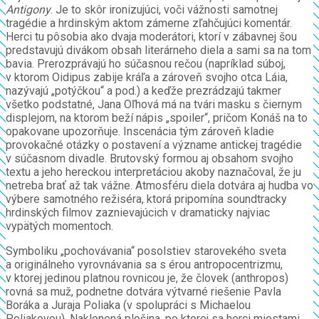
Antigony
. Je to skôr ironizujúci, voči vážnosti samotnej
tragédie a hrdinským aktom zámerne zľahčujúci komentár.
Herci tu pôsobia ako dvaja moderátori, ktorí v zábavnej šou
predstavujú divákom obsah literárneho diela a sami sa na tom
bavia. Prerozprávajú ho súčasnou rečou (napríklad súboj,
v ktorom Oidipus zabije kráľa a zároveň svojho otca Láia,
nazývajú „potýčkou“ a pod.) a keďže prezrádzajú takmer
všetko podstatné, Jana Oľhová má na tvári masku s čiernym
displejom, na ktorom beží nápis „spoiler“, pričom Konáš na to
opakovane upozorňuje. Inscenácia tým zároveň kladie
provokačné otázky o postavení a význame antickej tragédie
v súčasnom divadle. Brutovský formou aj obsahom svojho
textu a jeho hereckou interpretáciou akoby naznačoval, že ju
netreba brať až tak vážne. Atmosféru diela dotvára aj hudba vo
výbere samotného režiséra, ktorá pripomína soundtracky
hrdinských filmov zaznievajúcich v dramaticky najviac
vypätých momentoch.
Symboliku „pochovávania“ posolstiev starovekého sveta
a originálneho vyrovnávania sa s érou antropocentrizmu,
v ktorej jedinou platnou rovnicou je, že človek (anthropos)
rovná sa muž, podnetne dotvára výtvarné riešenie Pavla
Boráka a Juraja Poliaka (v spolupráci s Michaelou
Poliakovou). Naklonená plošina, po ktorej sa herci miestami