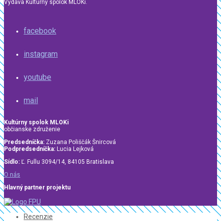
Vydáva Kultúrny spolok MLOKi.
facebook
instagram
youtube
mail
Kultúrny spolok MLOKi
občianske združenie
Predsedníčka:
Zuzana Poliščák Šnircová
Podpredsedníčka:
Lucia Lejková
Sídlo:
Ľ. Fullu 3094/14, 84105 Bratislava
O nás
Hlavný partner projektu
Recenzie