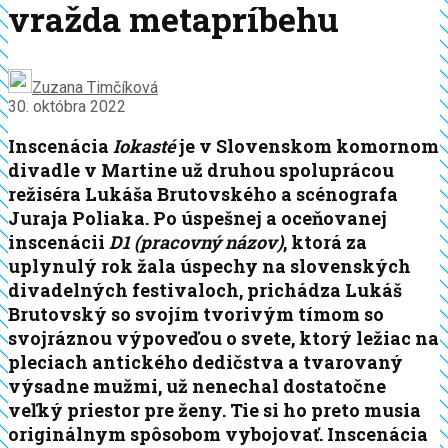
vražda metapríbehu
Zuzana Timčíková
30. októbra 2022
Inscenácia
Iokasté
je v Slovenskom komornom
divadle v Martine už druhou spoluprácou
režiséra Lukáša Brutovského a scénografa
Juraja Poliaka. Po úspešnej a oceňovanej
inscenácii
D1 (pracovný názov)
, ktorá za
uplynulý rok žala úspechy na slovenských
divadelných festivaloch, prichádza Lukáš
Brutovský so svojím tvorivým tímom so
svojráznou výpoveďou o svete, ktorý ležiac na
pleciach antického dedičstva a tvarovaný
výsadne mužmi, už nenechal dostatočne
veľký priestor pre ženy. Tie si ho preto musia
originálnym spôsobom vybojovať. Inscenácia