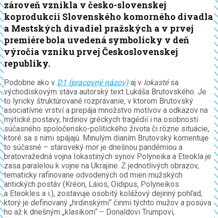
zároveň vznikla v česko-slovenskej
koprodukcii Slovenského komorného divadla
a Mestských divadiel pražských a v prvej
premiére bola uvedená symbolicky v deň
výročia vzniku prvej Československej
republiky.
Podobne ako v
D1 (pracovný názov)
aj v
Iokasté
sa
východiskovým stáva autorský text Lukáša Brutovského. Je
to lyricky štruktúrované rozprávanie, v ktorom Brutovský
asociatívne vrství a prepája množstvo motívov a odkazov na
mýtické postavy, hrdinov gréckych tragédií i na osobnosti
súčasného spoločensko-politického života či rôzne situácie,
ktoré sa s nimi spájajú. Minulým dianím Brutovský komentuje
to súčasné – staroveký mor je dnešnou pandémiou a
bratovražedná vojna Iokastiných synov Polyneika a Eteokla je
zasa paralelou k vojne na Ukrajine. Z jednotlivých obrazov,
tematicky rafinovane odvodených od mien mužských
antických postáv (Kréon, Láios, Oidipus, Polyneikos
a Eteokles a i.), zostavuje osobitý kolážový dejinný pohľad,
ktorý je definovaný „hrdinskými“ činmi týchto mužov a posúva
ho až k dnešným „klasikom“ – Donaldovi Trumpovi,