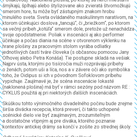
šmýkajú, šplhajú alebo štylizovane ako zvieratá štvornožkujú
smerom hore, tu môže byť zástupným znakom hrobu
minulého sveta. Sveta ovládaného maskulínnym naratívom, na
ktorom účinkujúci doslova „tancujú“, či „briežkom“, po ktorom
sa večný príbeh „kotúľa“ smerom dole, pretože už nenachádza
svoje opodstatnenie. Poliak v inscenácii aj ako performer
účinkuje a počas diania na scéne v otvorenom výklenku na
hrane plošiny za pracovným stolom vyrába odliatky
jednotlivých častí tváre človeka (s občasnou pomocou Jany
Oľhovej alebo Petra Konáša). Tie postupne skladá na vešiak.
Najprv ústa, ktorými po tisícročia muži rozprávajú príbehy
o ženách, potom uši a líca, nos a v závere oči ako symbolika
toho, že Oidipus si ich v pôvodnom Sofoklovom príbehu
vypichuje. Zaujímavé je, že scéna inscenácie Iokasté
(naklonená plošina) má byť v rámci sezóny pod názvom RE :
CYKLUS použitá aj pri niektorých ďalších inscenáciách.
Skúškou tohto výnimočného divadelného počinu bude zrejme
širšia divácka recepcia, ktorá preverí, či takto uchopené
scénické dielo vie byť zaujímavým, zrozumiteľným
a dostatočne vtipným aj pre diváka, ktorého poznanie
kontextov antickej drámy sa končí v zošite zo strednej školy.