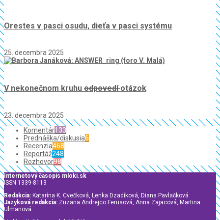
Orestes v pasci osudu, dieťa v pasci systému
25. decembra 2025
V nekonečnom kruhu
odpovedí
otázok
23. decembra 2025
Komentár
133
Prednáška/diskusia
6
Recenzia
468
Reportáž
248
Rozhovor
98
Internetový časopis mloki.sk
ISSN 1339-8113
Redakcia:
Katarína K. Cvečková, Lenka Dzadíková, Diana Pavlačková
Jazyková redakcia:
Zuzana Andrejco Ferusová, Anna Zajacová, Martina
Ulmanová