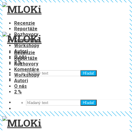
Recenzie
Reportáže
Rozhovory
Komentáre
Workshopy
Autori
Recenzie
O nás
Reportáže
2 %
Rozhovory
Komentáre
Hľadať
Workshopy
Autori
O nás
2 %
Hľadať