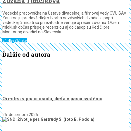
Zuzana Timčíková
Vedecká pracovníčka na Ústave divadelnej a filmovej vedy CVU SAV.
Zaujíma ju predovšetkým tvorba nezávislých divadiel a popri
vedeckej činnosti sa príležitostne venuje aj recenzovaniu. Okrem
mloki.sk občas prispeje recenziou aj do časopisu Kød či pre
Monitoring divadiel na Slovensku.
všetky články
Ďalšie od autora
Orestes v pasci osudu, dieťa v pasci systému
25. decembra 2025