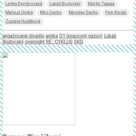
Lenka Dombrovská
Lukáš Brutovský
Martin Talaga
Matouš Ondra
Miro Dacho
Miroslav Dacho
Petr Konáš
Zuzana Hudáková
angažované divadlo
antika
D1 (pracovný názov)
Lukáš
Brutovský
overnight
RE : CYKLUS
SKD