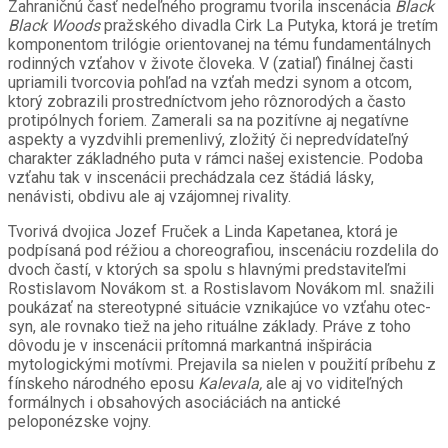
Zahraničnú časť nedeľného programu tvorila inscenácia
Black
Black Woods
pražského divadla Cirk La Putyka, ktorá je tretím
komponentom trilógie orientovanej na tému fundamentálnych
rodinných vzťahov v živote človeka. V (zatiaľ) finálnej časti
upriamili tvorcovia pohľad na vzťah medzi synom a otcom,
ktorý zobrazili prostredníctvom jeho rôznorodých a často
protipólnych foriem. Zamerali sa na pozitívne aj negatívne
aspekty a vyzdvihli premenlivý, zložitý či nepredvídateľný
charakter základného puta v rámci našej existencie. Podoba
vzťahu tak v inscenácii prechádzala cez štádiá lásky,
nenávisti, obdivu ale aj vzájomnej rivality.
Tvorivá dvojica Jozef Fruček a Linda Kapetanea, ktorá je
podpísaná pod réžiou a choreografiou, inscenáciu rozdelila do
dvoch častí, v ktorých sa spolu s hlavnými predstaviteľmi
Rostislavom Novákom st. a Rostislavom Novákom ml. snažili
poukázať na stereotypné situácie vznikajúce vo vzťahu otec-
syn, ale rovnako tiež na jeho rituálne základy. Práve z toho
dôvodu je v inscenácii prítomná markantná inšpirácia
mytologickými motívmi. Prejavila sa nielen v použití príbehu z
fínskeho národného eposu
Kalevala,
ale aj vo viditeľných
formálnych i obsahových asociáciách na antické
peloponézske vojny.