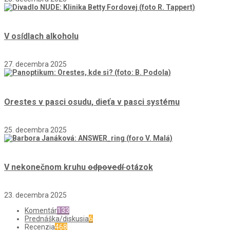
V osídlach alkoholu
27. decembra 2025
Orestes v pasci osudu, dieťa v pasci systému
25. decembra 2025
V nekonečnom kruhu
odpovedí
otázok
23. decembra 2025
Komentár
133
Prednáška/diskusia
6
Recenzia
468