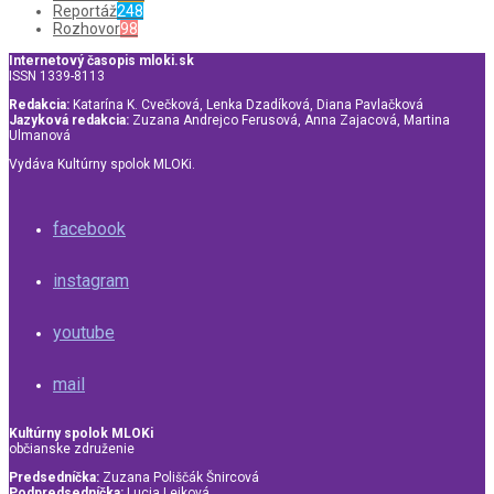
Reportáž
248
Rozhovor
98
Internetový časopis mloki.sk
ISSN 1339-8113
Redakcia:
Katarína K. Cvečková, Lenka Dzadíková, Diana Pavlačková
Jazyková redakcia:
Zuzana Andrejco Ferusová, Anna Zajacová, Martina
Ulmanová
Vydáva Kultúrny spolok MLOKi.
facebook
instagram
youtube
mail
Kultúrny spolok MLOKi
občianske združenie
Predsedníčka:
Zuzana Poliščák Šnircová
Podpredsedníčka:
Lucia Lejková