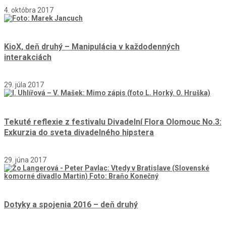
4. októbra 2017
KioX, deň druhý – Manipulácia v každodenných
interakciách
29. júla 2017
Tekuté reflexie z festivalu Divadelní Flora Olomouc No.3:
Exkurzia do sveta divadelného hipstera
29. júna 2017
Dotyky a spojenia 2016 – deň druhý