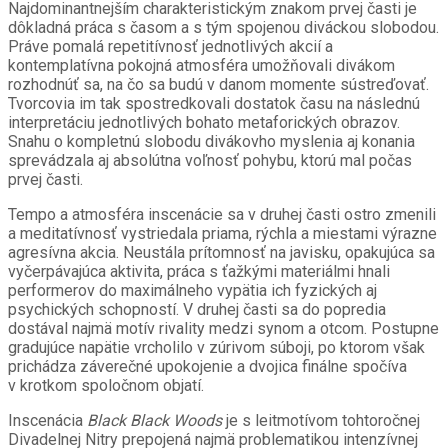
Najdominantnejším charakteristickým znakom prvej časti je
dôkladná práca s časom a s tým spojenou diváckou slobodou.
Práve pomalá repetitívnosť jednotlivých akcií a
kontemplatívna pokojná atmosféra umožňovali divákom
rozhodnúť sa, na čo sa budú v danom momente sústreďovať.
Tvorcovia im tak spostredkovali dostatok času na následnú
interpretáciu jednotlivých bohato metaforických obrazov.
Snahu o kompletnú slobodu divákovho myslenia aj konania
sprevádzala aj absolútna voľnosť pohybu, ktorú mal počas
prvej časti.
Tempo a atmosféra inscenácie sa v druhej časti ostro zmenili
a meditatívnosť vystriedala priama, rýchla a miestami výrazne
agresívna akcia. Neustála prítomnosť na javisku, opakujúca sa
vyčerpávajúca aktivita, práca s ťažkými materiálmi hnali
performerov do maximálneho vypätia ich fyzických aj
psychických schopností. V druhej časti sa do popredia
dostával najmä motív rivality medzi synom a otcom. Postupne
gradujúce napätie vrcholilo v zúrivom súboji, po ktorom však
prichádza záverečné upokojenie a dvojica finálne spočíva
v krotkom spoločnom objatí.
Inscenácia
Black Black Woods
je s leitmotívom
tohtoročnej
Divadelnej Nitry
prepojená najmä problematikou intenzívnej