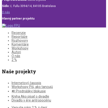
Sídlo:
Ľ. Fullu 3094/14, 84105 Bratislava
O nás
Hlavný partner projektu
Recenzie
Reportáže
Rozhovory
Komentáre
Workshopy
Autori
O nás
2 %
Naše projekty
Internetový časopis
Workshopy Píš, ako tancujú
🔊 Prednášky/diskusie
Kniha Ako písať o divadle
Divadlo v ére antropocénu
Venujte nám 2 % z daní