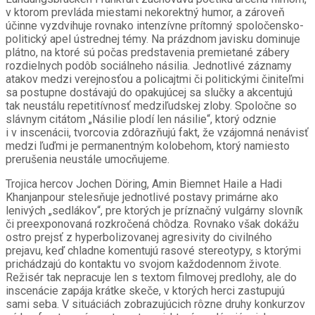
v ktorom prevláda miestami nekorektný humor, a zároveň
účinne vyzdvihuje rovnako intenzívne prítomný spoločensko-
politický apel ústrednej témy. Na prázdnom javisku dominuje
plátno, na ktoré sú počas predstavenia premietané zábery
rozdielnych podôb sociálneho násilia. Jednotlivé záznamy
atakov medzi verejnosťou a policajtmi či politickými činiteľmi
sa postupne dostávajú do opakujúcej sa slučky a akcentujú
tak neustálu repetitívnosť medziľudskej zloby. Spoločne so
slávnym citátom „Násilie plodí len násilie“, ktorý odznie
i v inscenácii, tvorcovia zdôrazňujú fakt, že vzájomná nenávisť
medzi ľuďmi je permanentným kolobehom, ktorý namiesto
prerušenia neustále umocňujeme.
Trojica hercov Jochen Döring, Amin Biemnet Haile a Hadi
Khanjanpour stelesňuje jednotlivé postavy primárne ako
lenivých „sedlákov“, pre ktorých je príznačný vulgárny slovník
či preexponovaná rozkročená chôdza. Rovnako však dokážu
ostro prejsť z hyperbolizovanej agresivity do civilného
prejavu, keď chladne komentujú rasové stereotypy, s ktorými
prichádzajú do kontaktu vo svojom každodennom živote.
Režisér tak nepracuje len s textom filmovej predlohy, ale do
inscenácie zapája krátke skeče, v ktorých herci zastupujú
sami seba. V situáciách zobrazujúcich rôzne druhy konkurzov