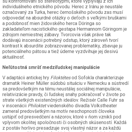
sú konfrontovaní so stereotypmi, ktoré vyplývajú z ich
individuálneho etnického pôvodu. Herec z Iránu je neustále
označovaný za Turka, herec černošského pôvodu zas musí
odpovedať na absurdné otázky o deťoch s veľkými bruškami
a podobnosť mien židovského herca Döringa so
zakladateľom nacistického gestapa Hermannom Göringom je
zdrojom nemiestnej zábavy. Tvorcovia však práve tak
dodávajú inscenácii potrebný odstup, ktorý zároveň tvorí
kontrast k absurdite zobrazovanej problematiky, zbavuje ju
potenciálneho pátosu a tiež úderne vyzdvihuje jej desivú
aktuálnosť.
Neľútostná smršť medziľudskej manipulácie
V adaptácii antickej hry
Filoktétes
od Sofokla charakterizuje
dramatik Heiner Müller súdobú situáciu v Nemecku a sústredí
sa predovšetkým na tému neustálej sociálnej manipulácie,
relativizácie pravdy, či ľudskej snahy pokračovať v živote po
strate všetkých existenčných ideálov. Režisér Calle Fuhr sa
v inscenácii
Philoktet
viedenského divadla Volkstheater
zameral predovšetkým na motív neschopnosti človeka
ustúpiť od presvedčení a názorov, ktoré v ňom vznikli pod
vplyvom okolitej spoločnosti či osobných skúseností. Každá
z postáv horlivo presadzuje svoj vlastný názor a za každú