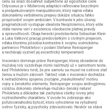
cenu sa snaží dosiahnuť subjektívne až egoistické ciele.
Odysseus je v Müllerovej adaptácii rafinovane bezcitným
a prešpekulovaným manipulátorom, ktorý najmä vďaka
dokonalému verbálnemu prejavu dokáže situáciu ľahko
prispôsobiť svojim ambíciám. V kontraste k jeho úlisnej
pragmatickosti vystupuje idealista Neoptolemos, ktorý ešte
stále naivne verí v existenciu všeobecne platnej pravdy
a spravodlivosti. Obaja hereckí predstavitelia Sebastian Klein
a Luka Vatković pracujú predovšetkým s civilným prejavom,
vďaka ktorému pôsobia kontrastne k svojmu scénickému
partnerovi Philoktetovi v podaní Stefanie Reinsperger
a nechávajú vyznieť jej excentrický temperament.
Inscenácii dominuje práve Reinsperger, ktorej obsadenie do
mužskej roly vyzdvihuje motív načrtnutý už v samotnom texte,
keď
Philoktetes
tvrdí, že pre samotu sa musel na ostrove stať
ženou a mužom zároveň. Taktiež však v inscenácii dochádza
k netradičnému spojeniu zvyčajne „maskulínneho“ motívu
vojny a ženského elementu. Reinsperger svojou androgýnnou
vizážou dokonalo stelesňuje mužsko-ženský naturel
Philokteta a dôkladne tak zachytáva všetky roviny jeho
roztriešteného charakteru. V úvode ho zobrazuje ako
poľutovaniahodnú bytosť, ktorú vyhostenie na vyľudnený
ostrov fyzicky, aj psychicky zdevastovalo. Neskôr sa stáva