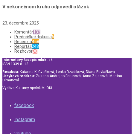
V nekonečnom kruhu
odpovedí
otázok
23. decembra 2025
Komentár
133
Prednáška/diskusia
6
Recenzia
468
Reportáž
248
Rozhovor
98
Internetový časopis mloki.sk
ISSN 1339-8113
Redakcia:
Katarína K. Cvečková, Lenka Dzadíková, Diana Pavlačková
Jazyková redakcia:
Zuzana Andrejco Ferusová, Anna Zajacová, Martina
Ulmanová
Vydáva Kultúrny spolok MLOKi.
facebook
instagram
youtube