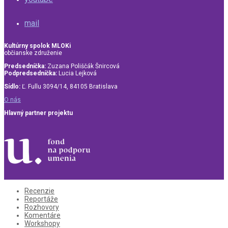
mail
Kultúrny spolok MLOKi
občianske združenie
Predsedníčka:
Zuzana Poliščák Šnircová
Podpredsedníčka:
Lucia Lejková
Sídlo:
Ľ. Fullu 3094/14, 84105 Bratislava
O nás
Hlavný partner projektu
Recenzie
Reportáže
Rozhovory
Komentáre
Workshopy