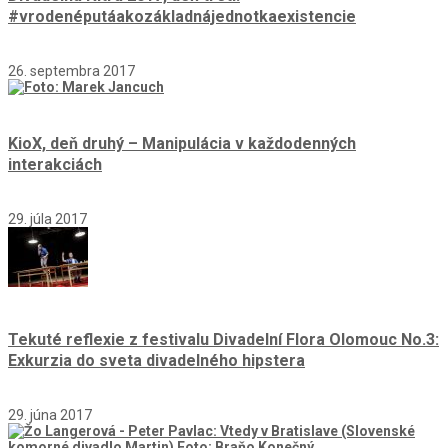
#vrodenéputáakozákladnájednotkaexistencie
26. septembra 2017
KioX, deň druhý – Manipulácia v každodenných
interakciách
29. júla 2017
Tekuté reflexie z festivalu Divadelní Flora Olomouc No.3:
Exkurzia do sveta divadelného hipstera
29. júna 2017