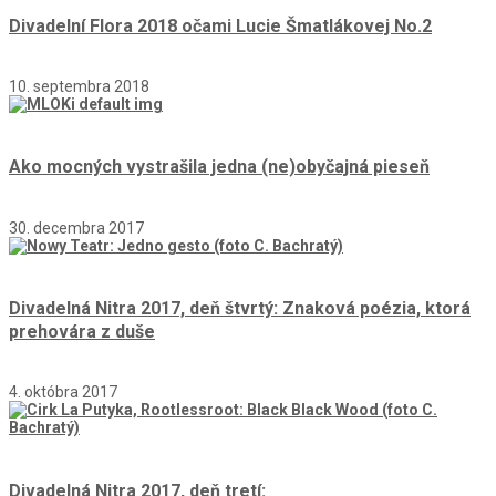
Divadelní Flora 2018 očami Lucie Šmatlákovej No.2
10. septembra 2018
Ako mocných vystrašila jedna (ne)obyčajná pieseň
30. decembra 2017
Divadelná Nitra 2017, deň štvrtý: Znaková poézia, ktorá
prehovára z duše
4. októbra 2017
Divadelná Nitra 2017, deň tretí: