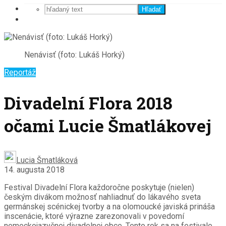
Hľadať
Nenávisť (foto: Lukáš Horký)
Reportáž
Divadelní Flora 2018
očami Lucie Šmatlákovej
Lucia Šmatláková
14. augusta 2018
Festival Divadelní Flora každoročne poskytuje (nielen)
českým divákom možnosť nahliadnuť do lákavého sveta
germánskej scénickej tvorby a na olomoucké javiská prináša
inscenácie, ktoré výrazne zarezonovali v povedomí
nemeckojazyčnej divadelnej obce. Tento rok sa na festivale