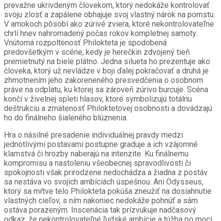
prevažne ukrivdeným človekom, ktorý nedokáže kontrolovať
svoju zlosť a zapálene obhajuje svoj vlastný nárok na pomstu.
V amokoch pôsobí ako zúrivé zviera, ktoré nekontrolovateľne
chrlí hnev nahromadený počas rokov kompletnej samoty.
Vnútorná rozpoltenosť Philokteta je spodobená
predovšetkým v scéne, kedy je herečkin zdvojený tieň
premietnutý na biele plátno. Jedna silueta ho prezentuje ako
človeka, ktorý už nevládze v boji ďalej pokračovať a druhá je
zhmotnením jeho zakoreneného presvedčenia o osobnom
práve na odplatu, ku ktorej sa zároveň zúrivo burcuje. Scéna
končí v živelnej spleti hlasov, ktoré symbolizujú totálnu
deštrukciu a zmätenosť Philoktetovej osobnosti a dovádzajú
ho do finálneho šialeného blúznenia.
Hra o násilné presadenie individuálnej pravdy medzi
jednotlivými postavami postupne graduje a ich vzájomné
klamstvá či hrozby naberajú na intenzite. Ku finálnemu
kompromisu a nastoleniu všeobecnej spravodlivosti či
spokojnosti však prirodzene nedochádza a žiadna z postáv
sa nestáva vo svojich ambíciách úspešnou. Ani Odysseus,
ktorý sa mŕtve telo Philokteta pokúša zneužiť na dosiahnutie
vlastných cieľov, s ním nakoniec nedokáže pohnúť a sám
ostáva porazeným. Inscenácia tak prízvukuje nadčasový
odkaz, že nekontrolovateľné ľudské ambície a túžba po moci