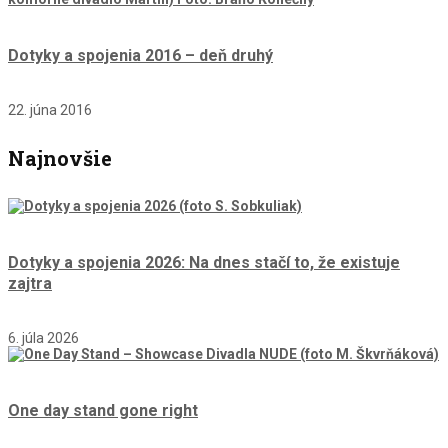
Dotyky a spojenia 2016 – deň druhý
22. júna 2016
Najnovšie
Dotyky a spojenia 2026: Na dnes stačí to, že existuje
zajtra
6. júla 2026
One day stand gone right