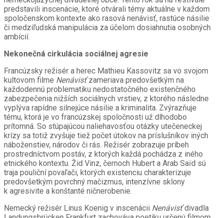
predstavili inscenácie, ktoré otvárali témy aktuálne v každom
spoločenskom kontexte ako rasová nenávisť, rastúce násilie
či medziľudská manipulácia za účelom dosiahnutia osobných
ambícií.
Nekonečná cirkulácia sociálnej agresie
Francúzsky režisér a herec Mathieu Kassovitz sa vo svojom
kultovom filme
Nenávisť
zameriava predovšetkým na
každodennú problematiku nedostatočného existenčného
zabezpečenia nižších sociálnych vrstiev, z ktorého následne
vyplýva rapídne silnejúce násilie a kriminalita. Zvýrazňuje
tému, ktorá je vo francúzskej spoločnosti už dlhodobo
prítomná. So stúpajúcou naliehavosťou otázky utečeneckej
krízy sa totiž zvyšuje tiež počet útokov na príslušníkov iných
náboženstiev, národov či rás. Režisér zobrazuje príbeh
prostredníctvom postáv, z ktorých každá pochádza z iného
etnického kontextu. Žid Vinz, černoch Hubert a Arab Saïd sú
traja pouliční povaľači, ktorých existenciu charakterizuje
predovšetkým povrchný mačizmus, intenzívne sklony
k agresivite a konštanté ničnerobenie.
Nemecký režisér Linus Koenig v inscenácii
Nenávisť
divadla
Landungsbrücken Frankfurt zachováva poetiku určenú filmom,