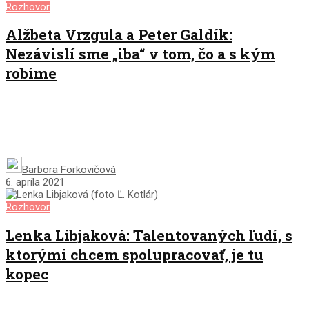
Rozhovor
Alžbeta Vrzgula a Peter Galdík:
Nezávislí sme „iba“ v tom, čo a s kým
robíme
Barbora Forkovičová
6. apríla 2021
Rozhovor
Lenka Libjaková: Talentovaných ľudí, s
ktorými chcem spolupracovať, je tu
kopec