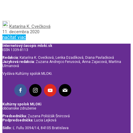
Katarína K. Cvečková
11. decembra 2020
načítať viac
Internetový časopis mloki.sk
ISSN 1339-8113
Redakcia:
Katarína K. Cvečková, Lenka Dzadíková, Diana Pavlačková
Jazyková redakcia:
Zuzana Andrejco Ferusová, Anna Zajacová, Martina
Ulmanová
Vydáva Kultúrny spolok MLOKi.
Kultúrny spolok MLOKi
občianske združenie
Predsedníčka:
Zuzana Poliščák Šnircová
Podpredsedníčka:
Lucia Lejková
Sídlo:
Ľ. Fullu 3094/14, 84105 Bratislava