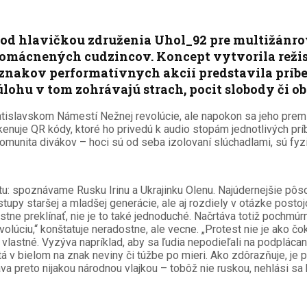
od hlavičkou združenia Uhol_92 pre multižánrový
domácnených cudzincov. Koncept vytvorila režis
nakov performatívnych akcií predstavila príbehy
úlohu v tom zohrávajú strach, pocit slobody či o
atislavskom Námestí Nežnej revolúcie, ale napokon sa jeho premié
kenuje QR kódy, ktoré ho privedú k audio stopám jednotlivých pr
omunita divákov – hoci sú od seba izolovaní slúchadlami, sú fyzi
ktu: spoznávame Rusku Irinu a Ukrajinku Olenu. Najúdernejšie pôs
rístupy staršej a mladšej generácie, ale aj rozdiely v otázke post
vistne preklínať, nie je to také jednoduché. Načrtáva totiž pochmú
evolúciu,“ konštatuje neradostne, ale vecne. „Protest nie je ako čo
 vlastné. Vyzýva napríklad, aby sa ľudia nepodieľali na podplácan
á v bielom na znak neviny či túžbe po mieri. Ako zdôrazňuje, je p
a preto nijakou národnou vlajkou – tobôž nie ruskou, nehlási sa k n