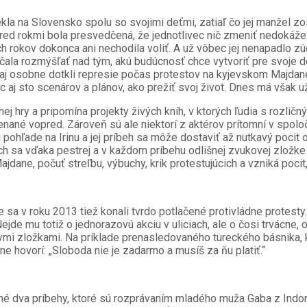
kla na Slovensko spolu so svojimi deťmi, zatiaľ čo jej manžel zo
pred rokmi bola presvedčená, že jednotlivec nič zmeniť nedokáže
ich rokov dokonca ani nechodila voliť. A už vôbec jej nenapadlo 
ačala rozmýšľať nad tým, akú budúcnosť chce vytvoriť pre svoje d
 osobne dotkli represie počas protestov na kyjevskom Majdane, k
aj sto scenárov a plánov, ako prežiť svoj život. Dnes má však už 
vnej hry a pripomína projekty živých kníh, v ktorých ľudia s rozl
nané vopred. Zároveň sú ale niektorí z aktérov prítomní v spoloč
hľade na Irinu a jej príbeh sa môže dostaviť až nutkavý pocit osl
ch sa vďaka pestrej a v každom príbehu odlišnej zvukovej zložke
jdane, počuť streľbu, výbuchy, krik protestujúcich a vzniká pocit
de sa v roku 2013 tiež konali tvrdo potlačené protivládne protest
u. Nejde mu totiž o jednorazovú akciu v uliciach, ale o čosi trvác
tnymi zložkami. Na príklade prenasledovaného tureckého básnika, k
e hovorí: „Sloboda nie je zadarmo a musíš za ňu platiť.“
é dva príbehy, ktoré sú rozprávaním mladého muža Gaba z Indon