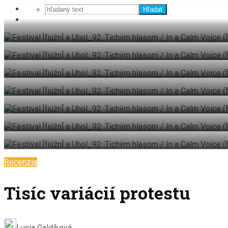
Hľadať
Recenzia
Tisíc variácií protestu
Lucia Galdíková