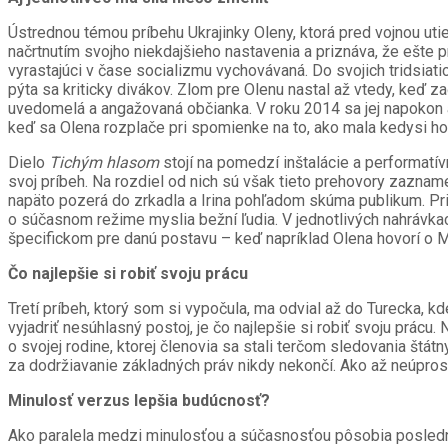
Ústrednou témou príbehu Ukrajinky Oleny, ktorá pred vojnou utie
načrtnutím svojho niekdajšieho nastavenia a priznáva, že ešte 
vyrastajúci v čase socializmu vychovávaná. Do svojich tridsiat
pýta sa kriticky divákov. Zlom pre Olenu nastal až vtedy, keď z
uvedomelá a angažovaná občianka. V roku 2014 sa jej napokon aj
keď sa Olena rozplače pri spomienke na to, ako mala kedysi hoc 
Dielo
Tichým hlasom
stojí na pomedzí inštalácie a performatí
svoj príbeh. Na rozdiel od nich sú však tieto prehovory zazname
napäto pozerá do zrkadla a Irina pohľadom skúma publikum. Pri po
o súčasnom režime myslia bežní ľudia. V jednotlivých nahrávka
špecifickom pre danú postavu – keď napríklad Olena hovorí o Ma
Čo najlepšie si robiť svoju prácu
Tretí príbeh, ktorý som si vypočula, ma odvial až do Turecka, k
vyjadriť nesúhlasný postoj, je čo najlepšie si robiť svoju prác
o svojej rodine, ktorej členovia sa stali terčom sledovania štá
za dodržiavanie základných práv nikdy nekončí. Ako až neúprosn
Minulosť verzus lepšia budúcnosť?
Ako paralela medzi minulosťou a súčasnosťou pôsobia posledn