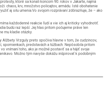
 protesty, ktoré sa konali koncom 90. rokov v Jakarte, najmä
i: chaos, krv, množstvo policajtov, armádu. Isté obohatenie
využiť aj silu umenia.Vo svojom rozprávaní zdôrazňuje, že – ako
íma každodenné reakcie ľudí a vie ich aj kriticky vyhodnotiť.
udia budú raz lepší. Jej hlas pritom počujeme práve len
ne mu kladie otázky.
y Alžbety Vrzguly preto spočíva hlavne v tom, že cudzincov,
aní, spomienkach, predstavách a túžbach. Nepôsobila pritom
 vo vnímaní toho, ako je možné postaviť sa a hájiť svoje
 a prenikavo. Možno tým navyše dokážu inšpirovať k podobným