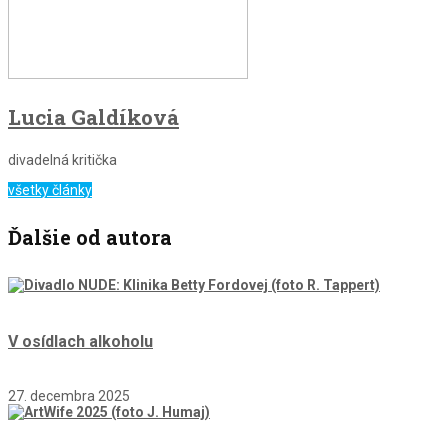
Lucia Galdíková
divadelná kritička
všetky články
Ďalšie od autora
V osídlach alkoholu
27. decembra 2025