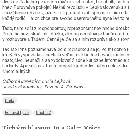
divákov: Tade hrá pexeso s divákmi, jeho otec, hudobník, sedí s
hnev. Porovnáva pokojnú Nežnú revolúciu v Československu s tý
a rozšírenie obzorov, ako sa dá protestovať, spoznal o niekoľko
každý rodič – aj on chce pre svojho osemročného syna len to na
Tade, najmladší z respondentov, reprezentant nevinného detského
Preto ho nezaskočí ani otázka, ako si predstavuje budúcnosť a ľu
v rozhovore s Tadem. Cenné je, že sa s ním rozpráva ako s rov
Takisto Irina poznamenáva, že s režisérkou sa jej veľmi dobre 
ktorých vyspovedala, nechala voľne a slobodne hovoriť nielen o
nástojčivo, nesnažila sa vydolovať žiadne kuriózne informácie a
hodnoty. Aj účasťou v tomto projekte jednotliví aktéri dokázali
činom aj iných.
Odborné korektúry: Lucia Lejková
Jazykové korektúry: Zuzana A. Ferusová
Dielo
Festival fjúžn
Uhol_92
Tichým hlasom. In a Calm Voice