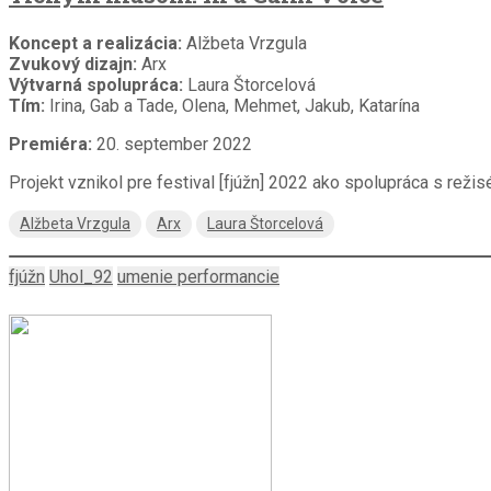
Koncept a realizácia:
Alžbeta Vrzgula
Zvukový dizajn:
Arx
Výtvarná spolupráca:
Laura Štorcelová
Tím:
Irina, Gab a Tade, Olena, Mehmet, Jakub, Katarína
Premiéra:
20. september 2022
Projekt vznikol pre festival [fjúžn] 2022 ako spolupráca s rež
Alžbeta Vrzgula
Arx
Laura Štorcelová
fjúžn
Uhol_92
umenie performancie