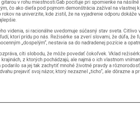
 gitarou v rohu miestnosti.Gab pociťuje pri spomienke na násilné
m, čo ako dieťa pod pojmom demonštrácia zažíval na vlastnej kož
 rokov na univerzite, kde zistil, že na vyjadrenie odporu dokáže 
jlepšie.
 videnia, si racionálne uvedomuje súčasný stav sveta. Citlivo vn
dí, ktorí prídu po nás. Režisérke sa zverí slovami, že dúfa, že ľ
nocenným „dospelým“, nestavia sa do nadradenej pozície a opatr
rozpráva, cíti slobodu, že môže povedať čokoľvek. Vklad režisérk
 krajinách, z ktorých pochádzajú, ale najmä o ich vlastnom vním
 podarilo sa jej tak zachytiť mnohé životné pravdy a rôznorodosť
 odvahu prejaviť svoj názor, ktorý nezaznel „ticho“, ale dôrazne