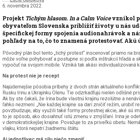
6. novembra 2022
Projekt
Tichým hlasom. In a Calm Voice
vznikol p
obyvateľom Slovenska priblížiť životy u nás u
špecifickej formy spojenia audionahrávok a náz
pohľady na to, čo to znamená protestovať. Akú 
Pôvodný plán bol tento „tichý protest“ inscenovať priamo na br
môže voľne pohybovať a postupne si podľa inštrukcií hľadá a s
vypočuť na svojom mobile. Vzniká tak akási individualizovaná k
Na protest nie je recept
Najúdernejšie pôsobia príbehy z dvoch strán aktuálneho konfli
Rusku Irinu a Ukrajinku Olenu. Tie odzrkadľujú nielen odlišné p
Ak by ste čakali, že Irina bude vlastnú krajinu rezolútne a nená
ľahko nezmení. „Nie každej krajine sa darí zničiť režim, urobiť r
povzbudzuje, aby využili také formy protestnej akcie, aké sú im
to je spôsob, ako dosiahnuť istú zmenu v zmýšľaní. Irina je odet
v demokratickejšej krajine. Považuje to za priveľkú obetu. Nemáv
vlajku, ktorá nepatrí žiadnemu štátu.
Aj jednotlivec má silu niečo zmeniť