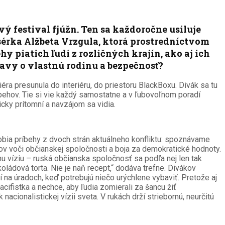
 festival fjúžn. Ten sa každoročne usiluje
érka Alžbeta Vrzgula, ktorá prostredníctvom
 piatich ľudí z rozličných krajín, ako aj ich
bavy o vlastnú rodinu a bezpečnosť?
ra presunula do interiéru, do priestoru BlackBoxu. Divák sa tu
íbehov. Tie si vie každý samostatne a v ľubovoľnom poradí
cky prítomní a navzájom sa vidia.
obia príbehy z dvoch strán aktuálneho konfliktu: spoznávame
ojov voči občianskej spoločnosti a boja za demokratické hodnoty.
rnu víziu – ruská občianska spoločnosť sa podľa nej len tak
koládová torta. Nie je naň recept,“ dodáva trefne. Divákov
í na úradoch, keď potrebujú niečo urýchlene vybaviť. Pretože aj
acifistka a nechce, aby ľudia zomierali za šancu žiť
acionalistickej vízii sveta. V rukách drží striebornú, neurčitú