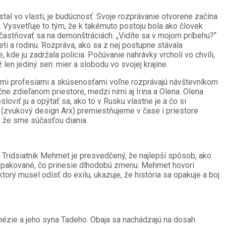
stal vo vlasti, je budúcnosť. Svoje rozprávanie otvorene začína
. Vysvetľuje to tým, že k takémuto postoju bola ako človek
zúčastňovať sa na demonštráciách. „Vidíte sa v mojom príbehu?“
eti a rodinu. Rozpráva, ako sa z nej postupne stávala
de ju zadržala polícia. Počúvanie nahrávky vrcholí vo chvíli,
len jediný sen: mier a slobodu vo svojej krajine.
ičnými profesiami a skúsenosťami voľne rozprávajú návštevníkom
ne zdieľanom priestore, medzi nimi aj Irina a Olena. Olena
oviť ju a opýtať sa, ako to v Rusku vlastne je a čo si
 (zvukový design Arx) premiestňujeme v čase i priestore
, že sme súčasťou diania.
y. Tridsiatnik Mehmet je presvedčený, že najlepší spôsob, ako
ne, opakované, čo prinesie dlhodobú zmenu. Mehmet hovorí
torý musel odísť do exilu, ukazuje, že história sa opakuje a boj
ézie a jeho syna Tadeho. Obaja sa nachádzajú na dosah