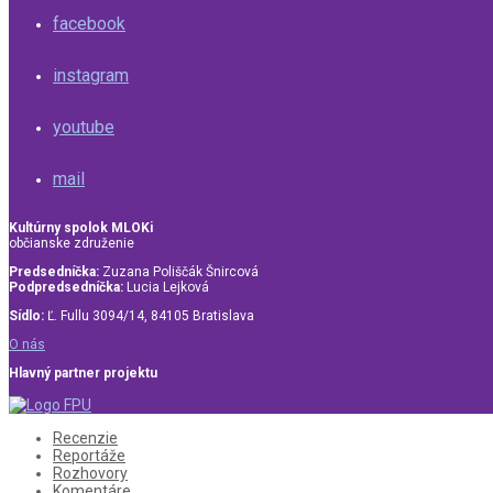
facebook
instagram
youtube
mail
Kultúrny spolok MLOKi
občianske združenie
Predsedníčka:
Zuzana Poliščák Šnircová
Podpredsedníčka:
Lucia Lejková
Sídlo:
Ľ. Fullu 3094/14, 84105 Bratislava
O nás
Hlavný partner projektu
Recenzie
Reportáže
Rozhovory
Komentáre