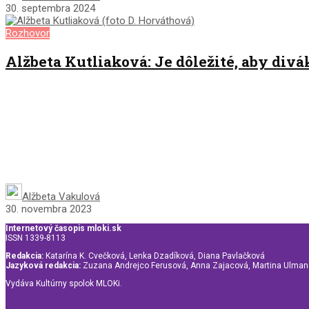
30. septembra 2024
Rozhovor
Alžbeta Kutliaková: Je dôležité, aby div
Alžbeta Vakulová
30. novembra 2023
Internetový časopis mloki.sk
ISSN 1339-8113
Redakcia:
Katarína K. Cvečková, Lenka Dzadíková, Diana Pavlačková
Jazyková redakcia:
Zuzana Andrejco Ferusová, Anna Zajacová, Martina Ulma
Vydáva Kultúrny spolok MLOKi.