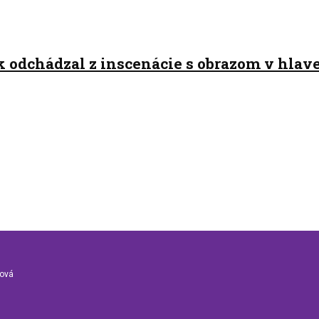
ák odchádzal z inscenácie s obrazom v hlav
nová