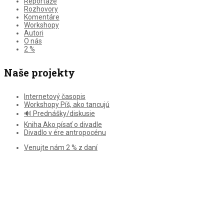
Reportáže
Rozhovory
Komentáre
Workshopy
Autori
O nás
2 %
Naše projekty
Internetový časopis
Workshopy Píš, ako tancujú
🔊 Prednášky/diskusie
Kniha Ako písať o divadle
Divadlo v ére antropocénu
Venujte nám 2 % z daní