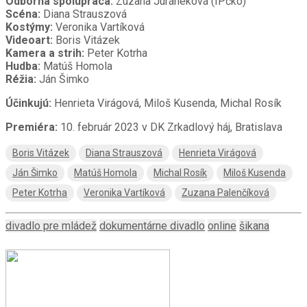
Odborná spolupráca:
Zuzana Juráneková (IPčko)
Scéna:
Diana Strauszová
Kostýmy:
Veronika Vartíková
Videoart:
Boris Vitázek
Kamera a strih:
Peter Kotrha
Hudba:
Matúš Homola
Réžia:
Ján Šimko
Účinkujú:
Henrieta Virágová, Miloš Kusenda, Michal Rosík
Premiéra:
10. február 2023 v DK Zrkadlový háj, Bratislava
Boris Vitázek
Diana Strauszová
Henrieta Virágová
Ján Šimko
Matúš Homola
Michal Rosík
Miloš Kusenda
Peter Kotrha
Veronika Vartíková
Zuzana Palenčíková
divadlo pre mládež
dokumentárne divadlo
online
šikana