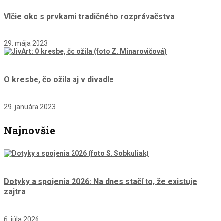
Vlčie oko s prvkami tradičného rozprávačstva
29. mája 2023
O kresbe, čo ožila aj v divadle
29. januára 2023
Najnovšie
Dotyky a spojenia 2026: Na dnes stačí to, že existuje
zajtra
6. júla 2026