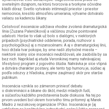
svetelným dizajnom, na ktorú tvorcovia a tvorkyne očividne
kládli dôraz. Svetlo vytváralo intímnejší priestor i priestor
nemocnice, kreslilo atmosféru umierania, výtvarne dotváralo
valiacu sa kadenciu šikany.
Celistvosť inscenácie udržiava vhodne zvolená dramaturgická
línia (Zuzana Palenčíková) a väčšinou zručne pointované
udalosti. Horšie to však už bolo s dialógmi, v niektorých
prípadoch (psychiatrické oddelenie, porada, rozhovor s
psychologičkou) aj s mizanscénami. A aj v dramaturgickej línii,
hoci držala tvar pokope, by sme našli zbytočné miesta –
niektoré scény síce inscenácii neubližovali, ale zaobišla by sa
bez nich. Napríklad aj etuda Veronikinej mamy nahrávajúcej
lifestylový program z jogového štúdia. Nahrávka je síce vtipná
a dotvára charakter postavy, ale tento typ humoru je, súdiac aj
podľa odozvy z hľadiska, zrejme zaujímavý skôr pre staršie
publikum.
Inscenácia vznikla so zámerom priniesť debatu
o diskriminácii a šikane do škôl, medzi mladých ľudí,
a súčasťou každého predstavenia bude diskusia. Na tej po
prvom uvedení bol okrem tvorivého tímu prítomný aj Marek
Madro z neziskovej organizácie IPčko. Inscenácia je (aj