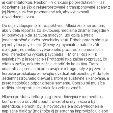
aj komentátorkou. Neskôr – v diskusii po predstavení – sa
dozvieme, že šlo o reinterpretované a transponované scény z
jej života, funkčne pozmenené tak, aby vyhovovali
divadelnému tvaru.
Do deja vstupujeme retrospektívne. Mladá žena sa po tom,
ako videla reportáž zo skutočnej, mediálne známej tragédie v
Miloslavove, kde sa tlupa mladých ľudí opila a týrala
jedenásťročné dievča, psychicky zrúti. Príbeh potom rámcuje
jej pobyt na psychiatrii. (Scény z psychiatrie patria kvôli
dialógom, neznalosti vytvoreného prostredia nemocnice i
kvôli hereckému výkonu psychiatra – Michal Rosík – k
najslabším z inscenácie.) Protagonistka začne rozprávať, čo
všetko zažila, odkedy začala chodiť do kolektívu. Tieto
udalosti sa pred nami prehrávajú ako fragmenty z jej života,
herečka preskakuje zo svojho dvadsaťpäťročného „ja“ do tela
sedemnásťročného dievčaťa, ktoré je sústavne šikanované, a
preto nadobúda odpor k sebe samému. Oporou sú mu síce
rodičia, ale oproti sile kolektívu veľa nezmôžu.
Hlavná predstaviteľka je najpresvedčivejšia v momentoch,
keď si môže dovoliť opustiť divadelné štylizácie a byť
autentická. Pomohli by jej hovorovejšie a dôveryhodnejšie
napísané dialógy (možnože aj priestor na improvizáciu alebo