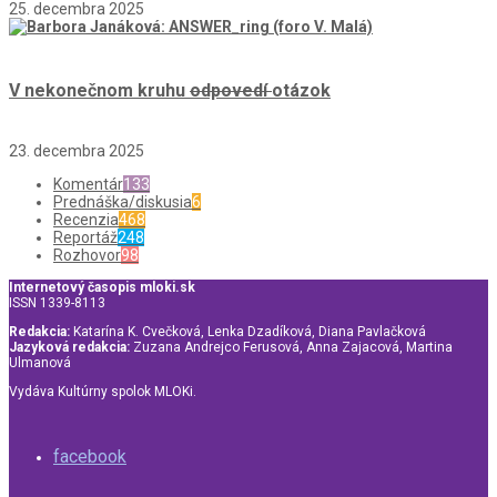
25. decembra 2025
V nekonečnom kruhu
odpovedí
otázok
23. decembra 2025
Komentár
133
Prednáška/diskusia
6
Recenzia
468
Reportáž
248
Rozhovor
98
Internetový časopis mloki.sk
ISSN 1339-8113
Redakcia:
Katarína K. Cvečková, Lenka Dzadíková, Diana Pavlačková
Jazyková redakcia:
Zuzana Andrejco Ferusová, Anna Zajacová, Martina
Ulmanová
Vydáva Kultúrny spolok MLOKi.
facebook