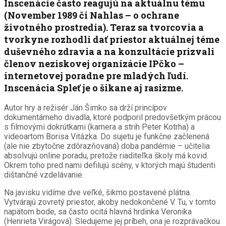
Inscenácie často reagujú na aktuálnu tému
(November 1989 či Nahlas – o ochrane
životného prostredia). Teraz sa tvorcovia a
tvorkyne rozhodli dať priestor aktuálnej téme
duševného zdravia a na konzultácie prizvali
členov neziskovej organizácie IPčko –
internetovej poradne pre mladých ľudí.
Inscenácia Spleť je o šikane aj rasizme.
Autor hry a režisér Ján Šimko sa drží princípov
dokumentárneho divadla, ktoré podporil predovšetkým prácou
s filmovými dokrútkami (kamera a strih Peter Kotrha) a
videoartom Borisa Vitázka. Do sujetu je funkčne začlenená
(ale nie zbytočne zdôrazňovaná) doba pandémie – učitelia
absolvujú online poradu, pretože riaditeľka školy má kovid.
Okrem toho pred nami defilujú scény, v ktorých majú študenti
dištančné vzdelávanie.
Na javisku vidíme dve veľké, šikmo postavené plátna.
Vytvárajú zovretý priestor, akoby nedokončené V. Tu, v tomto
napätom bode, sa často ocitá hlavná hrdinka Veronika
(Henrieta Virágová). Sledujeme jej príbeh, ona je rozprávačkou