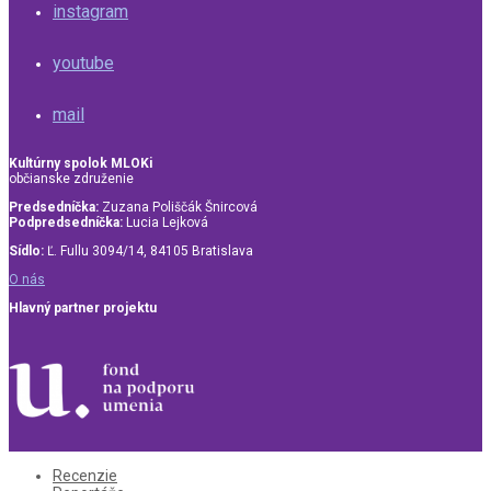
instagram
youtube
mail
Kultúrny spolok MLOKi
občianske združenie
Predsedníčka:
Zuzana Poliščák Šnircová
Podpredsedníčka:
Lucia Lejková
Sídlo:
Ľ. Fullu 3094/14, 84105 Bratislava
O nás
Hlavný partner projektu
Recenzie