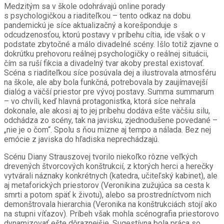
Medzitým sa v škole odohrávajú online porady
s psychologičkou a riaditeľkou – tento odkaz na dobu
pandemickú je síce aktualizačný a korešponduje s
odcudzenosťou, ktorú postavy v príbehu cítia, ide však o v
podstate zbytočné a málo divadelné scény. Išlo totiž zjavne o
dokrútku prehovoru reálnej psychologičky o reálnej situácii,
čím sa ruší fikcia a divadelný tvar akoby prestal existovať.
Scéna s riaditeľkou síce posúvala dej a ilustrovala atmosféru
na škole, ale aby bola funkčná, potrebovala by zaujímavejší
dialóg a väčší priestor pre vývoj postavy. Summa summarum
– vo chvíli, keď hlavná protagonistka, ktorá síce nehrala
dokonale, ale akosi aj to jej príbehu dodáva ešte väčšiu silu,
odchádza zo scény, tak na javisku, zjednodušene povedané –
„nie je o čom“. Spolu s ňou mizne aj tempo a nálada. Bez nej
emócie z javiska do hľadiska neprechádzajú.
Scénu Diany Strauszovej tvorilo niekoľko rôzne veľkých
drevených štvorcových konštrukcií, z ktorých herci a herečky
vytvárali náznaky konkrétnych (katedra, učiteľský kabinet), ale
aj metaforických priestorov (Veronikina zužujúca sa cesta k
smrti a potom späť k životu), alebo sa prostredníctvom nich
demonštrovala hierarchia (Veronika na konštrukciách stojí ako
na stupni víťazov). Príbeh však mohla scénografia priestorovo
dynamizovať ešte dôraznejšie. Sugestívna bola práca so