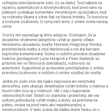
voľnejšie prerozprávanie toho, čo sa dialo). Text naberá na
razancii, autentickosti a dôveryhodnosti, keď pred nami na
plátnach vyskakujú komentáre Veronikiných spolužiakov, keď
sa rozbieha šikana a silnie tlak na hlavnú hrdinku. Tu tvorcovia
a tvorkyne zozbierali, či vymysleli texty z online sveta naozaj
verne.
Tvorivý tím naznačuje aj tému adopcie. Oceňujem, že je
divadelne stvárnená (adoptívny vzťah je zjavný vďaka
hereckému obsadeniu, keďže Henrieta Virágová je Rómka,
predstavitelia matky a otca Nerómovia) a nie iba hercami
explicitne komentovaná. Scény s rodičmi pôsobia divadelne
funkčne (protagonisti Lucia Hurajová a Peter Kadlečík sú
prítomní len vo filmových dokrútkach), rozhovory sú
autentické. Sugestívne je aj neustále prechádzanie z online
priestoru (rozhovory s rodičmi či online výučba) do reality.
Jedna zo scén síce dej nijako neposúva ani nedotvára
atmosféru, zato ukazuje detailnejšie vzťah hrdinky s mamou a
hovorí nám čosi aj o rodičoch. Ide v nej o kupovanie
slávnostných šiat. Strach zo starnutia i priateľský, ale nie
celkom jednoduchý vzťah matky a dcéry sa premieta na
plátno, otvára sa pred nami ako nejednoznačný a
mnohovrstevný. V tejto scéne dá matka dcére facku, no v