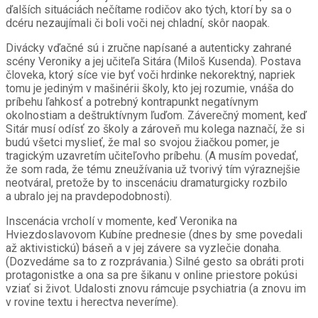
ďalších situáciách nečítame rodičov ako tých, ktorí by sa o
dcéru nezaujímali či boli voči nej chladní, skôr naopak.
Divácky vďačné sú i zručne napísané a autenticky zahrané
scény Veroniky a jej učiteľa Sitára (Miloš Kusenda). Postava
človeka, ktorý síce vie byť voči hrdinke nekorektný, napriek
tomu je jediným v mašinérii školy, kto jej rozumie, vnáša do
príbehu ľahkosť a potrebný kontrapunkt negatívnym
okolnostiam a deštruktívnym ľuďom. Záverečný moment, keď
Sitár musí odísť zo školy a zároveň mu kolega naznačí, že si
budú všetci myslieť, že mal so svojou žiačkou pomer, je
tragickým uzavretím učiteľovho príbehu. (A musím povedať,
že som rada, že tému zneužívania už tvorivý tím výraznejšie
neotváral, pretože by to inscenáciu dramaturgicky rozbilo
a ubralo jej na pravdepodobnosti).
Inscenácia vrcholí v momente, keď Veronika na
Hviezdoslavovom Kubíne prednesie (dnes by sme povedali
až aktivistickú) báseň a v jej závere sa vyzlečie donaha.
(Dozvedáme sa to z rozprávania.) Silné gesto sa obráti proti
protagonistke a ona sa pre šikanu v online priestore pokúsi
vziať si život. Udalosti znovu rámcuje psychiatria (a znovu im
v rovine textu i herectva neveríme).