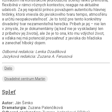
vzhľadom na konštrukčne jednoduchú scénu) ľahko prenosná,
flexibilná v rámci rôznych kontextov, reaguje na aktuálne
udalosti. Za jej najväčší prínos považujem autenticitu hlavnej
hrdinky, ktorá vniesla do javiskového tvaru tempo, atmosféru
a určitú neopakovateľnosť. Je to totiž pre tento konkrétny
divadelný tvar nezameniteľná herečka. Príbeh je jej – nie len
v zmysle, že je dokumentárny (aj keď nie je vyskladaný len
z príbehov jej života), ale že je to ona, kto mu vdýchol život,
a vďaka nej má potenciál presiahnuť z javiska do hľadiska
a zanechať hlboký dojem.
Odborná redakcia: Lenka Dzadíková
Jazyková redakcia: Zuzana A. Ferusová
Dielo
Divadelné centrum Martin
Spleť
Autor:
Ján Šimko
Dramaturgia:
Zuzana Palenčíková