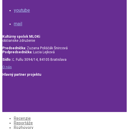
youtube
mail
Kultúrny spolok MLOKi
občianske združenie
Predsedníčka:
Zuzana Poliščák Šnircová
Podpredsedníčka:
Lucia Lejková
Sídlo:
Ľ. Fullu 3094/14, 84105 Bratislava
O nás
Hlavný partner projektu
Recenzie
Reportáže
Rozhovory