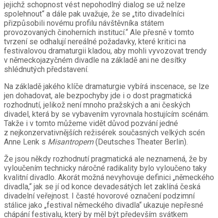
jejichž schopnost vést nepohodlný dialog se už nelze
spolehnout“ a dále pak uvažuje, že se „tito divadelníci
přizpůsobili novému profilu návštěvníka státem
provozovaných činoherních institucí.“ Ale přesně v tomto
tvrzení se odhalují nereálné požadavky, které kritici na
festivalovou dramaturgii kladou, aby mohli vyvozovat trendy
v německojazyčném divadle na základě ani ne desítky
shlédnutých představení.
Na základě jakého klíče dramaturgie vybírá inscenace, se lze
jen dohadovat, ale bezpochyby jde i o dost pragmatická
rozhodnutí, jelikož není mnoho pražských a ani českých
divadel, která by se vybavením vyrovnala hostujícím scénám.
Takže i v tomto můžeme vidět důvod pozvání jedné
z nejkonzervativnějších režisérek současných velkých scén
Anne Lenk s
Misantropem
(Deutsches Theater Berlin).
Že jsou někdy rozhodnutí pragmatická ale neznamená, že by
vyloučením technicky náročné radikality bylo vyloučeno taky
kvalitní divadlo. Akorát možná nevyhovuje definici „německého
divadla,“ jak se jí od konce devadesátých let zaklíná česká
divadelní veřejnost. I časté hovorové označení podzimní
stálice jako „festival německého divadla“ ukazuje nepřesné
chápání festivalu, který by měl být především svátkem