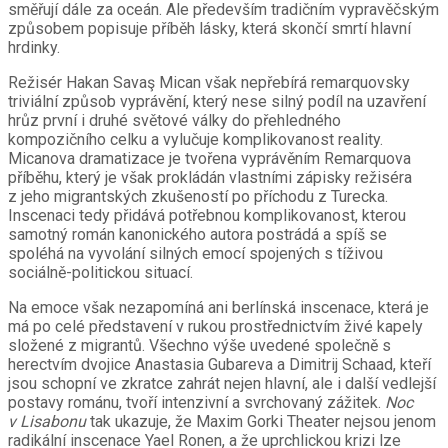
směřují dále za oceán. Ale především tradičním vypravěčským
způsobem popisuje příběh lásky, která skončí smrtí hlavní
hrdinky.
Režisér Hakan Savaş Mican však nepřebírá remarquovsky
triviální způsob vyprávění, který nese silný podíl na uzavření
hrůz první i druhé světové války do přehledného
kompozičního celku a vylučuje komplikovanost reality.
Micanova dramatizace je tvořena vyprávěním Remarquova
příběhu, který je však prokládán vlastními zápisky režiséra
z jeho migrantských zkušeností po příchodu z Turecka.
Inscenaci tedy přidává potřebnou komplikovanost, kterou
samotný román kanonického autora postrádá a spíš se
spoléhá na vyvolání silných emocí spojených s tíživou
sociálně-politickou situací.
Na emoce však nezapomíná ani berlínská inscenace, která je
má po celé představení v rukou prostřednictvím živé kapely
složené z migrantů. Všechno výše uvedené společně s
herectvím dvojice Anastasia Gubareva a Dimitrij Schaad, kteří
jsou schopní ve zkratce zahrát nejen hlavní, ale i další vedlejší
postavy románu, tvoří intenzivní a svrchovaný zážitek.
Noc
v Lisabonu
tak ukazuje, že Maxim Gorki Theater nejsou jenom
radikální inscenace Yael Ronen, a že uprchlickou krizi lze