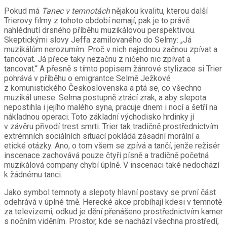
Pokud má
Tanec v temnotách
nějakou kvalitu, kterou další
Trierovy filmy z tohoto období nemají, pak je to právě
nahlédnutí drsného příběhu muzikálovou perspektivou.
Skeptickými slovy Jeffa zamilovaného do Selmy: „Já
muzikálům nerozumím. Proč v nich najednou začnou zpívat a
tancovat. Já přece taky nezačnu z ničeho nic zpívat a
tancovat.“ A přesně s tímto popisem žánrové stylizace si Trier
pohrává v příběhu o emigrantce Selmě Ježkové
z komunistického Československa a ptá se, co všechno
muzikál unese. Selma postupně ztrácí zrak, a aby slepota
nepostihla i jejího malého syna, pracuje dnem i nocí a šetří na
nákladnou operaci. Toto základní východisko hrdinky jí
v závěru přivodí trest smrti. Trier tak tradičně prostřednictvím
extrémních sociálních situací pokládá zásadní morální a
etické otázky. Ano, o tom všem se zpívá a tančí, jenže režisér
inscenace zachovává pouze čtyři písně a tradičně početná
muzikálová company chybí úplně. V inscenaci také nedochází
k žádnému tanci.
Jako symbol temnoty a slepoty hlavní postavy se první část
odehrává v úplné tmě. Herecké akce probíhají kdesi v temnotě
za televizemi, odkud je dění přenášeno prostřednictvím kamer
s nočním viděním. Prostor, kde se nachází všechna prostředí,