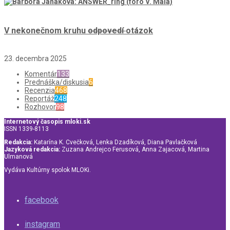
V nekonečnom kruhu
odpovedí
otázok
23. decembra 2025
Komentár
133
Prednáška/diskusia
6
Recenzia
468
Reportáž
248
Rozhovor
98
Internetový časopis mloki.sk
ISSN 1339-8113
Redakcia:
Katarína K. Cvečková, Lenka Dzadíková, Diana Pavlačková
Jazyková redakcia:
Zuzana Andrejco Ferusová, Anna Zajacová, Martina
Ulmanová
Vydáva Kultúrny spolok MLOKi.
facebook
instagram