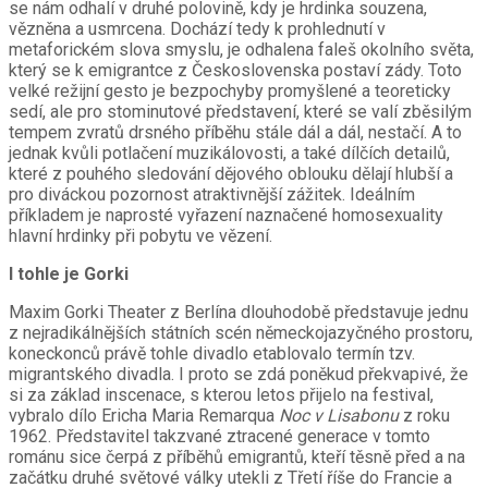
se nám odhalí v druhé polovině, kdy je hrdinka souzena,
vězněna a usmrcena. Dochází tedy k prohlednutí v
metaforickém slova smyslu, je odhalena faleš okolního světa,
který se k emigrantce z Československa postaví zády. Toto
velké režijní gesto je bezpochyby promyšlené a teoreticky
sedí, ale pro stominutové představení, které se valí zběsilým
tempem zvratů drsného příběhu stále dál a dál, nestačí. A to
jednak kvůli potlačení muzikálovosti, a také dílčích detailů,
které z pouhého sledování dějového oblouku dělají hlubší a
pro diváckou pozornost atraktivnější zážitek. Ideálním
příkladem je naprosté vyřazení naznačené homosexuality
hlavní hrdinky při pobytu ve vězení.
I tohle je Gorki
Maxim Gorki Theater z Berlína dlouhodobě představuje jednu
z nejradikálnějších státních scén německojazyčného prostoru,
koneckonců právě tohle divadlo etablovalo termín tzv.
migrantského divadla. I proto se zdá poněkud překvapivé, že
si za základ inscenace, s kterou letos přijelo na festival,
vybralo dílo Ericha Maria Remarqua
Noc v Lisabonu
z roku
1962. Představitel takzvané ztracené generace v tomto
románu sice čerpá z příběhů emigrantů, kteří těsně před a na
začátku druhé světové války utekli z Třetí říše do Francie a