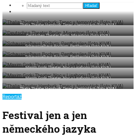
Hľadať
Thalia Theater Hamburk: Tanec v temnotách (foto KIVA)
Deutsches Theater Berlin: Misantrop (foto KIVA)
Schauspielhaus Bochum: Penthesilea (foto KIVA)
Schauspielhaus Bochum: Penthesilea (foto KIVA)
Maxim Gorki Theater: Noc v Lisabonu (foto KIVA)
Maxim Gorki Theater: Noc v Lisabonu (foto KIVA)
Thalia Theater Hamburk: Tanec v temnotách (foto KIVA)
Reportáž
Festival jen a jen
německého jazyka