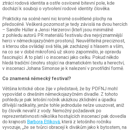
ztrácí rodová identita a ostře osvícené bitevní pole, kde
dochází k souboji o vytvoření rodové identity člověka.
Prakticky na scéně není nic kromě osvětlené plochy na
předscéně. Veškerá pozornost je tedy závislá na dvou hercích
– Sandře Hüller a Jensi Harzerovi (kteří jsou minimálně
z pohledu autorů PR materiálů festivalu dva nejvýznamnější
herci v německojazyčném prostoru). Neuvěřitelná preciznost,
s kterou oba ovládají svá těla, jak zacházejí s hlasem a vším,
na co se v době mikrofonů už skoro zapomnělo, je opravdu
fascinující. A to platí i o inscenaci jako celku. Pokud někdo
hledá tradiční činohru stojící na dramatickém textu a herectví,
v inscenaci Johana Simonse je k nalezení v prvotřídní formě.
Co znamená německý festival?
Většina kritické obce žije v představě, že by PDFNJ mohl
vypovídat o dnešním německojazyčném divadle. Z tohoto
pohledu je pak letošní ročník ukázkou zklidnění a úpadku
dřívější radikality, jenže tohle jednoduše nelze usuzovat, aniž
by člověk nevařil z vody. Nemožný požadavek po
reprezentativnosti několika hostujících inscenací pak dovedla
do krajnosti
Barbora Etlíková
, která z letošního ročníku
vyvozuje, „že se tvůrci obracejí k divákům jako k bytostem, na