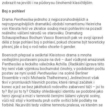
zobrazit na jevišti i na půdorysu činoherně klasičtějším.
Boj o pohlaví
Drama
Penthesilea
jednoho z nejpozoruhodnějších a
nejrozporuplnějších dramatiků období romantismu Heinricha
von Kleista řeší ve zkratce souboj mezi pohlavími na pozadí
reálného válčení národů ve starověku. Dramaturg
Schauspielhaus Bochum Vasco Boenisch pak ve svojí úpravě
dělá z boje pohlaví boj o pohlaví, pokud chceme být teoreticky
přesní, jde o boj o rod nebo chcete-li gender.
Boenisch přepsal a seškrtal Kleistovo drama s mnoha
vedlejšími postavami pouze na dvě – duel vůdkyně amazonek
Penthesilei a řeckého válečníka Achilla. (Radikální úprava této
hry není však výjimkou bochumské činohry, v podobném počtu
postav se nyní uvádí
Penthesilea
i na scéně Berliner
Ensemble v režii Michaela Thalheimera.) Jedinečnost však
tkví v promluvách hlavních postav, které rámují začátek i
konec a jež se bez jakéhokoli rodového zabarvení táží – jsi to
ty? Byl jsi to ty? Otázky ohledávající identitu se podobně jako
herci zjevují a mizí v temnotě černými šálami vykryté scény,
vůči níž stojí v kontrastu pruh ostře svítící bílé podlahy na
forbíně. Na jevišti tedy vidíme temnotu pralesa, ve kterém se