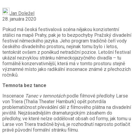
Jan Doležel
28. januára 2020
Pokud má česká festivalová scéna nějakou konzistentní
stálici na mapě Prahy, pak je to bezpochyby Pražský divadelní
festival německého jazyka. Jeho program tradičně čeří vody
českého divadelního prostoru, nejinak tomu bylo i letos,
tentokrát ovšem z poněkud netradiční pozice. Letošní festival
ukázal nezvyklou stránku německojazyčného divadla – tu
formálně konzervativnější, která má v tomto prostoru stejně
významné místo jako radikální inscenace známé z přechozích
ročníků.
Temnota bez tance
Inscenace
Tanec v temnotách
podle filmové předlohy Larse
von Triera (Thalia Theater Hamburk) opět potvrdila
problematičnost převádění děl z filmového plátna na divadelní
jeviště. Nejzásadnějším dramaturgickým zásahem do
předlohy, ve které nelze oddělovat obsah od formy, jak tomu u
Larse von Triera tradičně bývá, je rozhodnutí naprosto potlačit
právě původní formální stránku filmu.