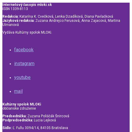
Internetový časopis mloki.sk
ISSN 1339-8113
Redakcia:
Katarína K. Cvečková, Lenka Dzadíková, Diana Pavlačková
Jazyková redakcia:
Zuzana Andrejco Ferusová, Anna Zajacová, Martina
Ulmanová
Vydáva Kultúrny spolok MLOKi.
facebook
instagram
youtube
mail
Kultúrny spolok MLOKi
občianske združenie
Predsedníčka:
Zuzana Poliščák Šnircová
Podpredsedníčka:
Lucia Lejková
Sídlo:
Ľ. Fullu 3094/14, 84105 Bratislava